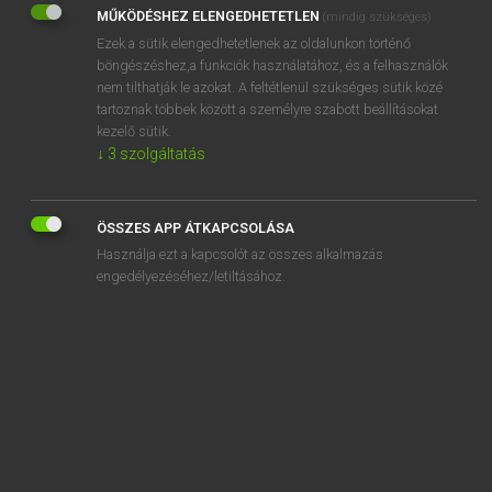
MŰKÖDÉSHEZ ELENGEDHETETLEN
(mindig szükséges)
REGISZTRÁCIÓ
Ezek a sütik elengedhetetlenek az oldalunkon történő
böngészéshez,a funkciók használatához, és a felhasználók
nem tilthatják le azokat. A feltétlenül szükséges sütik közé
tartoznak többek között a személyre szabott beállításokat
kezelő sütik.
↓
3
szolgáltatás
Henry Kammer, Boschné Ablonczy Emőke
MAGYAR−HOLLAND SZÓTÁR
ÖSSZES APP ÁTKAPCSOLÁSA
Kapcsolódó anyagok
Használja ezt a kapcsolót az összes alkalmazás
engedélyezéséhez/letiltásához.
készpénzfizetés
készpénzkészlet
készruha
készség
készséges
késztermék