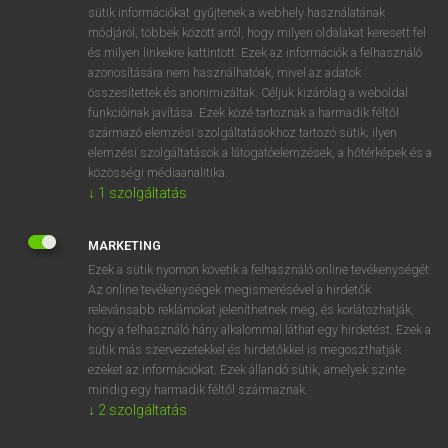
Magyar−holland szótár
arrow_forward_ios
sütik információkat gyűjtenek a webhely használatának
módjáról, többek között arról, hogy milyen oldalakat keresett fel
és milyen linkekre kattintott. Ezek az információk a felhasználó
azonosítására nem használhatóak, mivel az adatok
összesítettek és anonimizáltak. Céljuk kizárólag a weboldal
funkcióinak javítása. Ezek közé tartoznak a harmadik féltől
származó elemzési szolgáltatásokhoz tartozó sütik; ilyen
VAN ELŐFIZETÉSED?
elemzési szolgáltatások a látogatóelemzések, a hőtérképek és a
Van előfizetésem a teljes szócikk megtekintéséhez.
közösségi médiaanalitika.
↓
1
szolgáltatás
BELÉPÉS
MARKETING
Ezek a sütik nyomon követik a felhasználó online tevékenységét.
Az online tevékenységek megismerésével a hirdetők
relevánsabb reklámokat jeleníthetnek meg, és korlátozhatják,
hogy a felhasználó hány alkalommal láthat egy hirdetést. Ezek a
sütik más szervezetekkel és hirdetőkkel is megoszthatják
NINCS ELŐFIZETÉSED?
ezeket az információkat. Ezek állandó sütik, amelyek szinte
mindig egy harmadik féltől származnak.
Nincs regisztrációm és előfizetésem. A szótár 2 órás,
↓
2
szolgáltatás
díjmentes próbaverziójának elindításához regisztrálok és
belépek
.