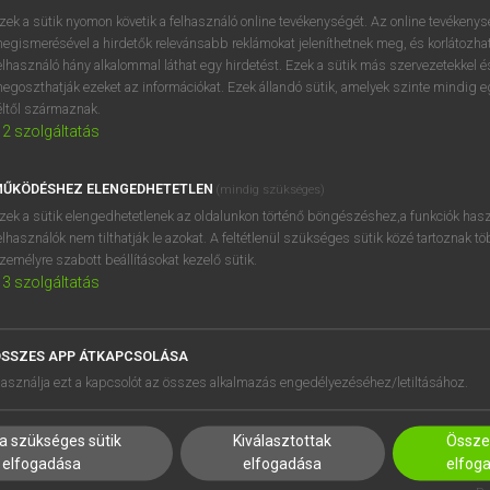
próbaverziójának elindítás
zek a sütik nyomon követik a felhasználó online tevékenységét. Az online tevékeny
BELÉPÉS
regisztrálok és
belépek
.
egismerésével a hirdetők relevánsabb reklámokat jeleníthetnek meg, és korlátozhat
elhasználó hány alkalommal láthat egy hirdetést. Ezek a sütik más szervezetekkel és
egoszthatják ezeket az információkat. Ezek állandó sütik, amelyek szinte mindig 
REGISZTRÁCIÓ
éltől származnak.
2
szolgáltatás
ŰKÖDÉSHEZ ELENGEDHETETLEN
(mindig szükséges)
zek a sütik elengedhetetlenek az oldalunkon történő böngészéshez,a funkciók hasz
elhasználók nem tilthatják le azokat. A feltétlenül szükséges sütik közé tartoznak t
zemélyre szabott beállításokat kezelő sütik.
3
szolgáltatás
SSZES APP ÁTKAPCSOLÁSA
asználja ezt a kapcsolót az összes alkalmazás engedélyezéséhez/letiltásához.
HASZNÁLÓKNAK
SÚGÓ
K
RÓLUNK
a szükséges sütik
Kiválasztottak
Összes
elfogadása
elfogadása
elfog
NTÉZMÉNYEKNEK
ELÉRHETŐSÉG