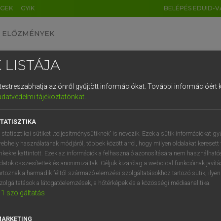
ÉGEK
GYIK
BELÉPÉS EDUID-V
ELŐZMÉNYEK
 LISTÁJA
és testreszabhatja az önről gyűjtött információkat.
További információért k
HU
DE
CN
FR
ES
IT
NL
RU
GR
adatvédelmi tájékoztatónkat
.
Y KAMMER, BOSCHNÉ ABLONCZY EMŐKE
1
2
3
4
5
6
7
8
9
ar−holland szótár
TATISZTIKA
q
w
e
r
t
z
u
i
 statisztikai sütiket „teljesítménysütiknek” is nevezik. Ezek a sütik információkat gy
ebhely használatának módjáról, többek között arról, hogy milyen oldalakat keresett 
a
s
d
f
g
h
j
k
l
é
inkekre kattintott. Ezek az információk a felhasználó azonosítására nem használható
datok összesítettek és anonimizáltak. Céljuk kizárólag a weboldal funkcióinak javít
í
y
x
c
v
b
n
m
,
.
artoznak a harmadik féltől származó elemzési szolgáltatásokhoz tartozó sütik; ilye
zolgáltatások a látogatóelemzések, a hőtérképek és a közösségi médiaanalitika.
VAN ELŐFIZETÉSED?
NINCS ELŐFIZETÉSED
1
szolgáltatás
előfizetésem a teljes szócikk
Nincs regisztrációm és előfiz
megtekintéséhez.
A szótár 2 órás, díjmente
MARKETING