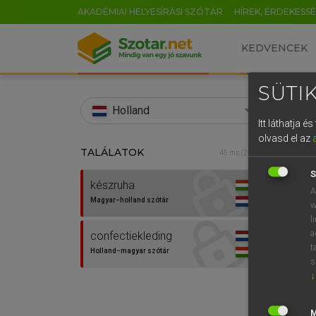
AKADÉMIAI HELYESÍRÁSI SZÓTÁR
HÍREK, ÉRDEKESS
KEDVENCEK
SÜTIK
search
Holland
Itt láthatja 
EN
olvasd el az
TALÁLATOK
HENR
45 ms (2 db)
0
Magy
S
készruha
A
Magyar−holland szótár
w
l
a
confectiekleding
t
Holland−magyar szótár
s
↓
Van 