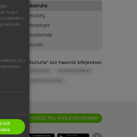
ához
készruha
ségek
ják, hogy a
készség
 hirdetőkkel is
egy harmadik
készséges
késztermék
késztet
nálatához, és a
„
készruha
” szó hasonló kifejezései:
öbbek között a
KONFEKCIÓ
KONFEKCIÓRUHA
KONFEKCIÓS RUHA
IRATKOZZ FEL HÍRLEVELÜNKRE!
 süti
adása