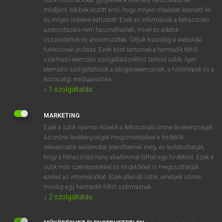
Magyar−holland szótár
arrow_forward_ios
módjáról, többek között arról, hogy milyen oldalakat keresett fel
és milyen linkekre kattintott. Ezek az információk a felhasználó
azonosítására nem használhatóak, mivel az adatok
összesítettek és anonimizáltak. Céljuk kizárólag a weboldal
funkcióinak javítása. Ezek közé tartoznak a harmadik féltől
származó elemzési szolgáltatásokhoz tartozó sütik; ilyen
elemzési szolgáltatások a látogatóelemzések, a hőtérképek és a
VAN ELŐFIZETÉSED?
közösségi médiaanalitika.
Van előfizetésem a teljes szócikk megtekintéséhez.
↓
1
szolgáltatás
BELÉPÉS
MARKETING
Ezek a sütik nyomon követik a felhasználó online tevékenységét.
Az online tevékenységek megismerésével a hirdetők
relevánsabb reklámokat jeleníthetnek meg, és korlátozhatják,
hogy a felhasználó hány alkalommal láthat egy hirdetést. Ezek a
sütik más szervezetekkel és hirdetőkkel is megoszthatják
ezeket az információkat. Ezek állandó sütik, amelyek szinte
NINCS ELŐFIZETÉSED?
mindig egy harmadik féltől származnak.
Nincs regisztrációm és előfizetésem. A szótár 2 órás,
↓
2
szolgáltatás
díjmentes próbaverziójának elindításához regisztrálok és
belépek
.