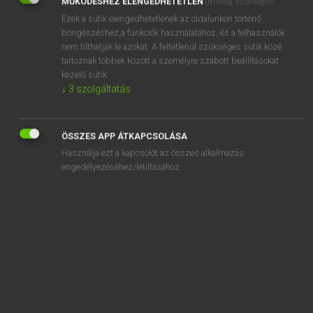
MŰKÖDÉSHEZ ELENGEDHETETLEN
(mindig szükséges)
Ezek a sütik elengedhetetlenek az oldalunkon történő
REGISZTRÁCIÓ
böngészéshez,a funkciók használatához, és a felhasználók
nem tilthatják le azokat. A feltétlenül szükséges sütik közé
tartoznak többek között a személyre szabott beállításokat
kezelő sütik.
↓
3
szolgáltatás
Henry Kammer, Boschné Ablonczy Emőke
MAGYAR−HOLLAND SZÓTÁR
ÖSSZES APP ÁTKAPCSOLÁSA
Kapcsolódó anyagok
Használja ezt a kapcsolót az összes alkalmazás
engedélyezéséhez/letiltásához.
kesztyűs
kesztyűtartó
készül
készülék
készületlen
készülő