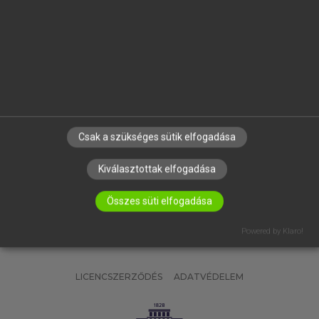
OKTATÁSI INTÉZMÉNYEKNEK
VÁLLALATI MEGOLDÁSOK
SÚGÓ
RÓLUNK
ELÉRHETŐSÉG
SÜTI BEÁLLÍTÁSOK
Csak a szükséges sütik elfogadása
IRATKOZZ FEL HÍRLEVELÜNKRE!
Kiválasztottak elfogadása
Összes süti elfogadása
Powered by Klaro!
LICENCSZERZŐDÉS
ADATVÉDELEM