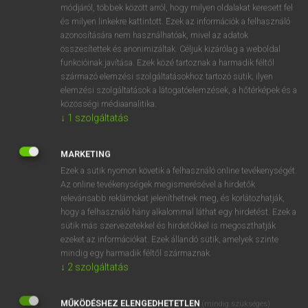
Magyar−holland szótár
arrow_forward_ios
módjáról, többek között arról, hogy milyen oldalakat keresett fel
és milyen linkekre kattintott. Ezek az információk a felhasználó
azonosítására nem használhatóak, mivel az adatok
összesítettek és anonimizáltak. Céljuk kizárólag a weboldal
funkcióinak javítása. Ezek közé tartoznak a harmadik féltől
származó elemzési szolgáltatásokhoz tartozó sütik; ilyen
elemzési szolgáltatások a látogatóelemzések, a hőtérképek és a
VAN ELŐFIZETÉSED?
közösségi médiaanalitika.
↓
1
szolgáltatás
Van előfizetésem a teljes szócikk megtekintéséhez.
BELÉPÉS
MARKETING
Ezek a sütik nyomon követik a felhasználó online tevékenységét.
Az online tevékenységek megismerésével a hirdetők
relevánsabb reklámokat jeleníthetnek meg, és korlátozhatják,
hogy a felhasználó hány alkalommal láthat egy hirdetést. Ezek a
sütik más szervezetekkel és hirdetőkkel is megoszthatják
ezeket az információkat. Ezek állandó sütik, amelyek szinte
NINCS ELŐFIZETÉSED?
mindig egy harmadik féltől származnak.
↓
2
szolgáltatás
Nincs regisztrációm és előfizetésem. A szótár 2 órás,
díjmentes próbaverziójának elindításához regisztrálok és
MŰKÖDÉSHEZ ELENGEDHETETLEN
belépek
.
(mindig szükséges)