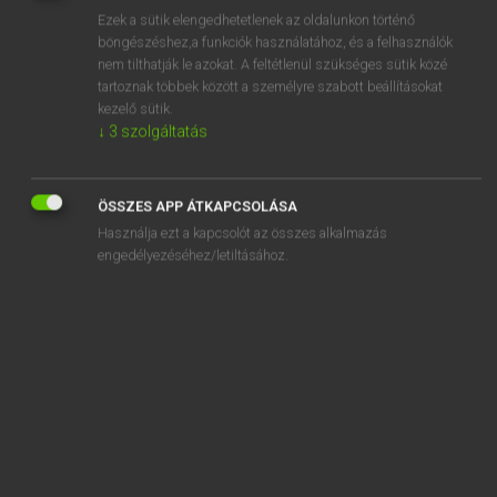
Ezek a sütik elengedhetetlenek az oldalunkon történő
REGISZTRÁCIÓ
böngészéshez,a funkciók használatához, és a felhasználók
nem tilthatják le azokat. A feltétlenül szükséges sütik közé
tartoznak többek között a személyre szabott beállításokat
kezelő sütik.
↓
3
szolgáltatás
Henry Kammer, Boschné Ablonczy Emőke
ÖSSZES APP ÁTKAPCSOLÁSA
MAGYAR−HOLLAND SZÓTÁR
Használja ezt a kapcsolót az összes alkalmazás
Kapcsolódó anyagok
engedélyezéséhez/letiltásához.
kesztyűtartó
készül
készülék
készületlen
készülő
készülődés