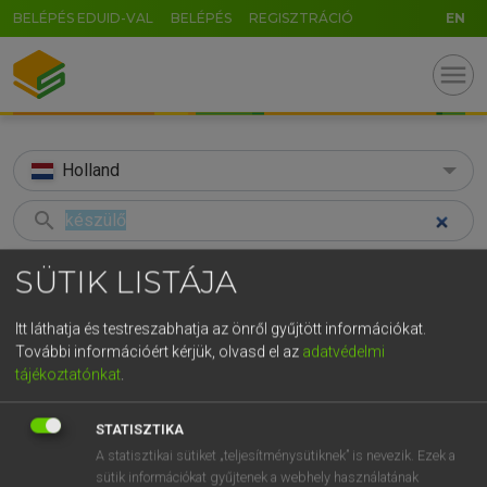
BELÉPÉS EDUID-VAL
BELÉPÉS
REGISZTRÁCIÓ
EN
menu
Holland
search
GR
KERESÉS
SÜTIK LISTÁJA
5
6
7
8
9
ö
ü
ó
TALÁLATOK
32 ms (2 db)
Itt láthatja és testreszabhatja az önről gyűjtött információkat.
r
t
z
u
i
o
p
ő
ú
További információért kérjük, olvasd el az
adatvédelmi
készülő
készül
tájékoztatónkat
.
g
h
j
k
l
é
á
ű
Ω
Magyar−holland szótár
Magyar−holland szótár
v
b
n
m
,
.
-
AltGr
STATISZTIKA
A statisztikai sütiket „teljesítménysütiknek” is nevezik. Ezek a
HENRY KAMMER, BOSCHNÉ ABLONCZY EMŐKE
sütik információkat gyűjtenek a webhely használatának