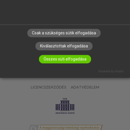
SÚGÓ
RÓLUNK
ELÉRHETŐSÉG
SÜTI BEÁLLÍTÁSOK
Csak a szükséges sütik elfogadása
IRATKOZZ FEL HÍRLEVELÜNKRE!
Kiválasztottak elfogadása
Összes süti elfogadása
Powered by Klaro!
LICENCSZERZŐDÉS
ADATVÉDELEM