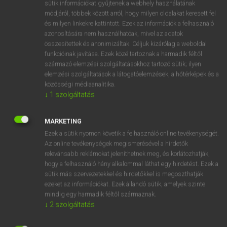
Magyar−holland szótár
arrow_forward_ios
sütik információkat gyűjtenek a webhely használatának
módjáról, többek között arról, hogy milyen oldalakat keresett fel
és milyen linkekre kattintott. Ezek az információk a felhasználó
azonosítására nem használhatóak, mivel az adatok
összesítettek és anonimizáltak. Céljuk kizárólag a weboldal
funkcióinak javítása. Ezek közé tartoznak a harmadik féltől
származó elemzési szolgáltatásokhoz tartozó sütik; ilyen
VAN ELŐFIZETÉSED?
elemzési szolgáltatások a látogatóelemzések, a hőtérképek és a
közösségi médiaanalitika.
Van előfizetésem a teljes szócikk megtekintéséhez.
↓
1
szolgáltatás
BELÉPÉS
MARKETING
Ezek a sütik nyomon követik a felhasználó online tevékenységét.
Az online tevékenységek megismerésével a hirdetők
relevánsabb reklámokat jeleníthetnek meg, és korlátozhatják,
hogy a felhasználó hány alkalommal láthat egy hirdetést. Ezek a
sütik más szervezetekkel és hirdetőkkel is megoszthatják
ezeket az információkat. Ezek állandó sütik, amelyek szinte
NINCS ELŐFIZETÉSED?
mindig egy harmadik féltől származnak.
Nincs regisztrációm és előfizetésem. A szótár 2 órás,
↓
2
szolgáltatás
díjmentes próbaverziójának elindításához regisztrálok és
belépek
.