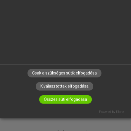
EGYÉNI FELHASZNÁLÓKNAK
TANULÓKNAK
OKTATÁSI INTÉZMÉNYEKNEK
VÁLLALATI MEGOLDÁSOK
SÚGÓ
RÓLUNK
ELÉRHETŐSÉG
SÜTI BEÁLLÍTÁSOK
Csak a szükséges sütik elfogadása
IRATKOZZ FEL HÍRLEVELÜNKRE!
Kiválasztottak elfogadása
Összes süti elfogadása
Powered by Klaro!