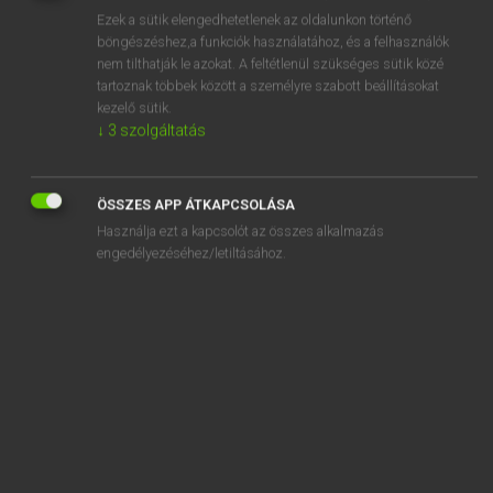
Ezek a sütik elengedhetetlenek az oldalunkon történő
REGISZTRÁCIÓ
böngészéshez,a funkciók használatához, és a felhasználók
nem tilthatják le azokat. A feltétlenül szükséges sütik közé
tartoznak többek között a személyre szabott beállításokat
kezelő sütik.
↓
3
szolgáltatás
Henry Kammer, Boschné Ablonczy Emőke
ÖSSZES APP ÁTKAPCSOLÁSA
MAGYAR−HOLLAND SZÓTÁR
Használja ezt a kapcsolót az összes alkalmazás
Kapcsolódó anyagok
engedélyezéséhez/letiltásához.
készáru
keszeg
készenlét
készenléti
készétel
készgyártmány