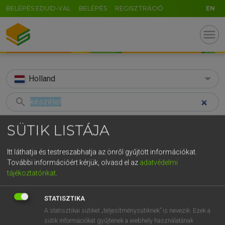
BELÉPÉS EDUID-VAL
BELÉPÉS
REGISZTRÁCIÓ
EN
menu
Holland
search
GR
KERESÉS
SÜTIK LISTÁJA
5
6
7
8
9
ö
ü
ó
TALÁLATOK
44 ms (5 db)
Itt láthatja és testreszabhatja az önről gyűjtött információkat.
r
t
z
u
i
o
p
ő
ú
További információért kérjük, olvasd el az
adatvédelmi
készétel
fastfood
kant
tájékoztatónkat
.
g
h
j
k
l
é
á
ű
Ω
Magyar−holland szótár
Holland−magyar szótár
Hollan
v
b
n
m
,
.
-
AltGr
STATISZTIKA
A statisztikai sütiket „teljesítménysütiknek” is nevezik. Ezek a
HENRY KAMMER, BOSCHNÉ ABLONCZY EMŐKE
sütik információkat gyűjtenek a webhely használatának