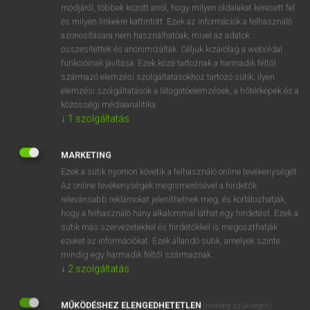
Magyar−holland szótár
arrow_forward_ios
módjáról, többek között arról, hogy milyen oldalakat keresett fel
és milyen linkekre kattintott. Ezek az információk a felhasználó
azonosítására nem használhatóak, mivel az adatok
összesítettek és anonimizáltak. Céljuk kizárólag a weboldal
funkcióinak javítása. Ezek közé tartoznak a harmadik féltől
származó elemzési szolgáltatásokhoz tartozó sütik; ilyen
elemzési szolgáltatások a látogatóelemzések, a hőtérképek és a
VAN ELŐFIZETÉSED?
közösségi médiaanalitika.
↓
1
szolgáltatás
Van előfizetésem a teljes szócikk megtekintéséhez.
BELÉPÉS
MARKETING
Ezek a sütik nyomon követik a felhasználó online tevékenységét.
Az online tevékenységek megismerésével a hirdetők
relevánsabb reklámokat jeleníthetnek meg, és korlátozhatják,
hogy a felhasználó hány alkalommal láthat egy hirdetést. Ezek a
sütik más szervezetekkel és hirdetőkkel is megoszthatják
ezeket az információkat. Ezek állandó sütik, amelyek szinte
NINCS ELŐFIZETÉSED?
mindig egy harmadik féltől származnak.
↓
2
szolgáltatás
Nincs regisztrációm és előfizetésem. A szótár 2 órás,
díjmentes próbaverziójának elindításához regisztrálok és
MŰKÖDÉSHEZ ELENGEDHETETLEN
belépek
.
(mindig szükséges)