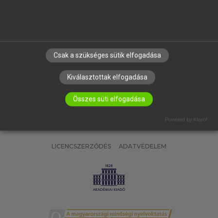
SÚGÓ
RÓLUNK
ELÉRHETŐSÉG
SÜTI BEÁLLÍTÁSOK
Csak a szükséges sütik elfogadása
IRATKOZZ FEL HÍRLEVELÜNKRE!
Kiválasztottak elfogadása
Összes süti elfogadása
Powered by Klaro!
LICENCSZERZŐDÉS
ADATVÉDELEM