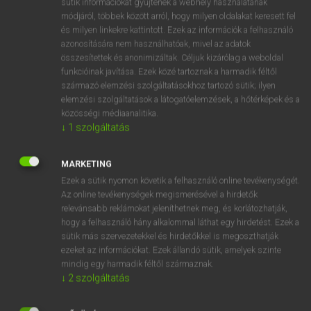
sütik információkat gyűjtenek a webhely használatának
Magyar−holland szótár
arrow_forward_ios
módjáról, többek között arról, hogy milyen oldalakat keresett fel
és milyen linkekre kattintott. Ezek az információk a felhasználó
azonosítására nem használhatóak, mivel az adatok
összesítettek és anonimizáltak. Céljuk kizárólag a weboldal
funkcióinak javítása. Ezek közé tartoznak a harmadik féltől
származó elemzési szolgáltatásokhoz tartozó sütik; ilyen
elemzési szolgáltatások a látogatóelemzések, a hőtérképek és a
VAN ELŐFIZETÉSED?
közösségi médiaanalitika.
Van előfizetésem a teljes szócikk megtekintéséhez.
↓
1
szolgáltatás
BELÉPÉS
MARKETING
Ezek a sütik nyomon követik a felhasználó online tevékenységét.
Az online tevékenységek megismerésével a hirdetők
relevánsabb reklámokat jeleníthetnek meg, és korlátozhatják,
hogy a felhasználó hány alkalommal láthat egy hirdetést. Ezek a
sütik más szervezetekkel és hirdetőkkel is megoszthatják
ezeket az információkat. Ezek állandó sütik, amelyek szinte
NINCS ELŐFIZETÉSED?
mindig egy harmadik féltől származnak.
Nincs regisztrációm és előfizetésem. A szótár 2 órás,
↓
2
szolgáltatás
díjmentes próbaverziójának elindításához regisztrálok és
belépek
.