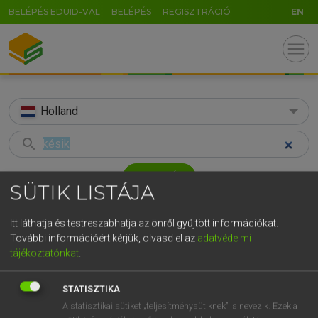
BELÉPÉS EDUID-VAL
BELÉPÉS
REGISZTRÁCIÓ
EN
menu
Holland
search
GR
KERESÉS
SÜTIK LISTÁJA
5
6
7
8
9
ö
ü
ó
TALÁLATOK
46 ms (12 db)
r
t
z
u
i
o
p
ő
ú
Itt láthatja és testreszabhatja az önről gyűjtött információkat.
További információért kérjük, olvasd el az
adatvédelmi
késik
achter
acht
g
h
j
k
l
é
á
ű
Ω
tájékoztatónkat
.
Magyar−holland szótár
Holland−magyar szótár
Hollan
v
b
n
m
,
.
-
AltGr
STATISZTIKA
HENRY KAMMER, BOSCHNÉ ABLONCZY EMŐKE
A statisztikai sütiket „teljesítménysütiknek” is nevezik. Ezek a