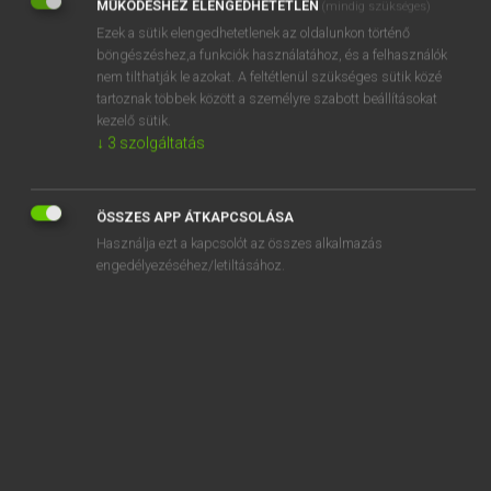
MŰKÖDÉSHEZ ELENGEDHETETLEN
(mindig szükséges)
Ezek a sütik elengedhetetlenek az oldalunkon történő
REGISZTRÁCIÓ
böngészéshez,a funkciók használatához, és a felhasználók
nem tilthatják le azokat. A feltétlenül szükséges sütik közé
tartoznak többek között a személyre szabott beállításokat
kezelő sütik.
↓
3
szolgáltatás
Henry Kammer, Boschné Ablonczy Emőke
MAGYAR−HOLLAND SZÓTÁR
ÖSSZES APP ÁTKAPCSOLÁSA
Kapcsolódó anyagok
Használja ezt a kapcsolót az összes alkalmazás
engedélyezéséhez/letiltásához.
keserves
késes
késés
késhegy
késik
keskeny