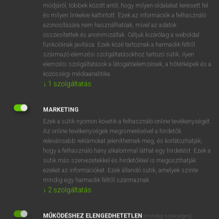
Magyar−holland szótár
arrow_forward_ios
módjáról, többek között arról, hogy milyen oldalakat keresett fel
és milyen linkekre kattintott. Ezek az információk a felhasználó
azonosítására nem használhatóak, mivel az adatok
összesítettek és anonimizáltak. Céljuk kizárólag a weboldal
funkcióinak javítása. Ezek közé tartoznak a harmadik féltől
származó elemzési szolgáltatásokhoz tartozó sütik; ilyen
elemzési szolgáltatások a látogatóelemzések, a hőtérképek és a
VAN ELŐFIZETÉSED?
közösségi médiaanalitika.
↓
1
szolgáltatás
Van előfizetésem a teljes szócikk megtekintéséhez.
BELÉPÉS
MARKETING
Ezek a sütik nyomon követik a felhasználó online tevékenységét.
Az online tevékenységek megismerésével a hirdetők
relevánsabb reklámokat jeleníthetnek meg, és korlátozhatják,
hogy a felhasználó hány alkalommal láthat egy hirdetést. Ezek a
sütik más szervezetekkel és hirdetőkkel is megoszthatják
ezeket az információkat. Ezek állandó sütik, amelyek szinte
NINCS ELŐFIZETÉSED?
mindig egy harmadik féltől származnak.
↓
2
szolgáltatás
Nincs regisztrációm és előfizetésem. A szótár 2 órás,
díjmentes próbaverziójának elindításához regisztrálok és
MŰKÖDÉSHEZ ELENGEDHETETLEN
belépek
.
(mindig szükséges)