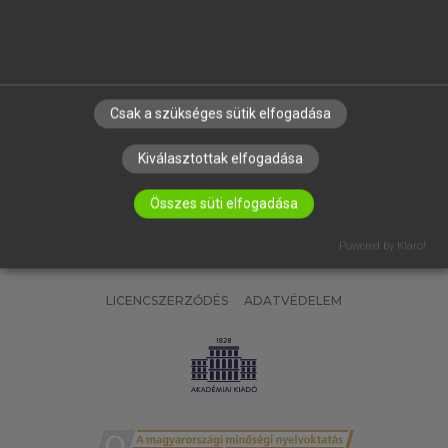
SÚGÓ
RÓLUNK
ELÉRHETŐSÉG
SÜTI BEÁLLÍTÁSOK
Csak a szükséges sütik elfogadása
IRATKOZZ FEL HÍRLEVELÜNKRE!
Kiválasztottak elfogadása
Összes süti elfogadása
Powered by Klaro!
LICENCSZERZŐDÉS
ADATVÉDELEM