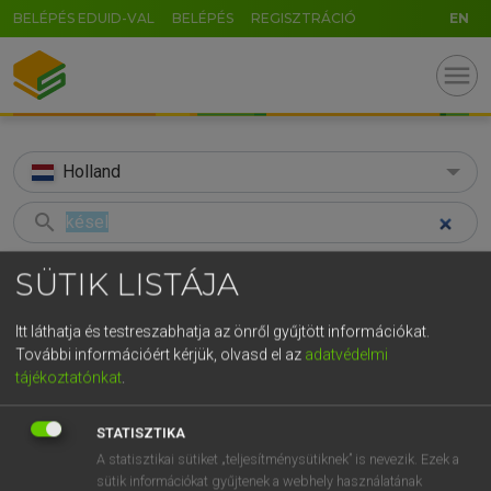
BELÉPÉS EDUID-VAL
BELÉPÉS
REGISZTRÁCIÓ
EN
menu
Holland
search
GR
KERESÉS
SÜTIK LISTÁJA
5
6
7
8
9
ö
ü
ó
TALÁLATOK
40 ms (2 db)
Itt láthatja és testreszabhatja az önről gyűjtött információkat.
r
t
z
u
i
o
p
ő
ú
További információért kérjük, olvasd el az
adatvédelmi
késel
késik
tájékoztatónkat
.
g
h
j
k
l
é
á
ű
Ω
Magyar−holland szótár
Magyar−holland szótár
v
b
n
m
,
.
-
AltGr
STATISZTIKA
A statisztikai sütiket „teljesítménysütiknek” is nevezik. Ezek a
HENRY KAMMER, BOSCHNÉ ABLONCZY EMŐKE
sütik információkat gyűjtenek a webhely használatának