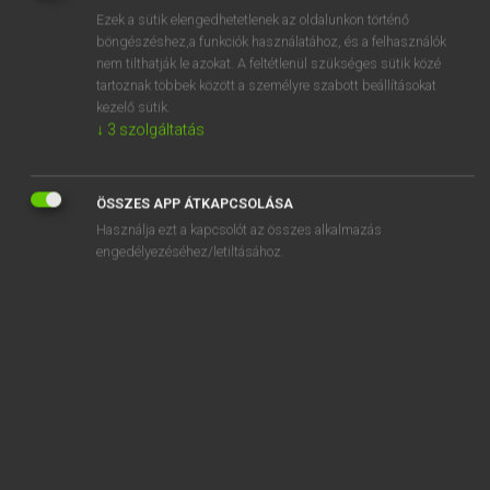
Ezek a sütik elengedhetetlenek az oldalunkon történő
REGISZTRÁCIÓ
böngészéshez,a funkciók használatához, és a felhasználók
nem tilthatják le azokat. A feltétlenül szükséges sütik közé
tartoznak többek között a személyre szabott beállításokat
kezelő sütik.
↓
3
szolgáltatás
Henry Kammer, Boschné Ablonczy Emőke
ÖSSZES APP ÁTKAPCSOLÁSA
MAGYAR−HOLLAND SZÓTÁR
Használja ezt a kapcsolót az összes alkalmazás
Kapcsolódó anyagok
engedélyezéséhez/letiltásához.
kés
késedelem
késedelmes
kései
késel
késelő