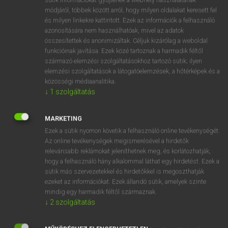
Magyar−holland szótár
arrow_forward_ios
módjáról, többek között arról, hogy milyen oldalakat keresett fel
és milyen linkekre kattintott. Ezek az információk a felhasználó
azonosítására nem használhatóak, mivel az adatok
összesítettek és anonimizáltak. Céljuk kizárólag a weboldal
funkcióinak javítása. Ezek közé tartoznak a harmadik féltől
származó elemzési szolgáltatásokhoz tartozó sütik; ilyen
elemzési szolgáltatások a látogatóelemzések, a hőtérképek és a
VAN ELŐFIZETÉSED?
közösségi médiaanalitika.
Van előfizetésem a teljes szócikk megtekintéséhez.
↓
1
szolgáltatás
BELÉPÉS
MARKETING
Ezek a sütik nyomon követik a felhasználó online tevékenységét.
Az online tevékenységek megismerésével a hirdetők
relevánsabb reklámokat jeleníthetnek meg, és korlátozhatják,
hogy a felhasználó hány alkalommal láthat egy hirdetést. Ezek a
sütik más szervezetekkel és hirdetőkkel is megoszthatják
ezeket az információkat. Ezek állandó sütik, amelyek szinte
NINCS ELŐFIZETÉSED?
mindig egy harmadik féltől származnak.
Nincs regisztrációm és előfizetésem. A szótár 2 órás,
↓
2
szolgáltatás
díjmentes próbaverziójának elindításához regisztrálok és
belépek
.