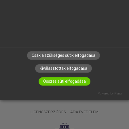
OKTATÁSI INTÉZMÉNYEKNEK
VÁLLALATI MEGOLDÁSOK
SÚGÓ
RÓLUNK
ELÉRHETŐSÉG
SÜTI BEÁLLÍTÁSOK
Csak a szükséges sütik elfogadása
IRATKOZZ FEL HÍRLEVELÜNKRE!
Kiválasztottak elfogadása
Összes süti elfogadása
Powered by Klaro!
LICENCSZERZŐDÉS
ADATVÉDELEM