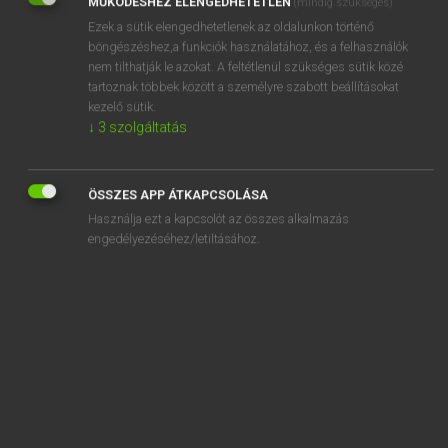
MŰKÖDÉSHEZ ELENGEDHETETLEN
(mindig szükséges)
Ezek a sütik elengedhetetlenek az oldalunkon történő
REGISZTRÁCIÓ
böngészéshez,a funkciók használatához, és a felhasználók
nem tilthatják le azokat. A feltétlenül szükséges sütik közé
tartoznak többek között a személyre szabott beállításokat
kezelő sütik.
↓
3
szolgáltatás
Henry Kammer, Boschné Ablonczy Emőke
MAGYAR−HOLLAND SZÓTÁR
ÖSSZES APP ÁTKAPCSOLÁSA
Kapcsolódó anyagok
Használja ezt a kapcsolót az összes alkalmazás
engedélyezéséhez/letiltásához.
késleltet
késő
későbbi
későbbiek
késői
késpenge