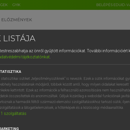
ÉGEK
GYIK
BELÉPÉS EDUID-V
ELŐZMÉNYEK
 LISTÁJA
és testreszabhatja az önről gyűjtött információkat.
További információért k
HU
DE
CN
FR
ES
IT
NL
RU
GR
adatvédelmi tájékoztatónkat
.
Y KAMMER, BOSCHNÉ ABLONCZY EMŐKE
1
2
3
4
5
6
7
8
9
ar−holland szótár
TATISZTIKA
q
w
e
r
t
z
u
i
 statisztikai sütiket „teljesítménysütiknek” is nevezik. Ezek a sütik információkat gy
ebhely használatának módjáról, többek között arról, hogy milyen oldalakat keresett 
a
s
d
f
g
h
j
k
l
é
inkekre kattintott. Ezek az információk a felhasználó azonosítására nem használható
datok összesítettek és anonimizáltak. Céljuk kizárólag a weboldal funkcióinak javít
í
y
x
c
v
b
n
m
,
.
artoznak a harmadik féltől származó elemzési szolgáltatásokhoz tartozó sütik; ilye
zolgáltatások a látogatóelemzések, a hőtérképek és a közösségi médiaanalitika.
VAN ELŐFIZETÉSED?
NINCS ELŐFIZETÉSED
1
szolgáltatás
előfizetésem a teljes szócikk
Nincs regisztrációm és előfiz
megtekintéséhez.
A szótár 2 órás, díjmente
MARKETING