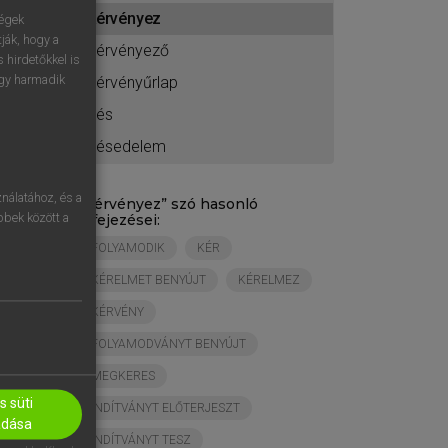
ához
kérvényez
ségek
ják, hogy a
kérvényező
 hirdetőkkel is
egy harmadik
kérvényűrlap
kés
késedelem
nálatához, és a
„
kérvényez
” szó hasonló
öbbek között a
kifejezései:
FOLYAMODIK
KÉR
KÉRELMET BENYÚJT
KÉRELMEZ
KÉRVÉNY
FOLYAMODVÁNYT BENYÚJT
MEGKERES
 süti
INDÍTVÁNYT ELŐTERJESZT
adása
INDÍTVÁNYT TESZ