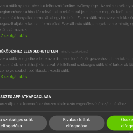
próbaverziójának elindítás
zek a sütik nyomon követik a felhasználó online tevékenységét. Az online tevékeny
BELÉPÉS
regisztrálok és
belépek
.
egismerésével a hirdetők relevánsabb reklámokat jeleníthetnek meg, és korlátozhat
elhasználó hány alkalommal láthat egy hirdetést. Ezek a sütik más szervezetekkel és
egoszthatják ezeket az információkat. Ezek állandó sütik, amelyek szinte mindig 
REGISZTRÁCIÓ
éltől származnak.
2
szolgáltatás
ŰKÖDÉSHEZ ELENGEDHETETLEN
(mindig szükséges)
zek a sütik elengedhetetlenek az oldalunkon történő böngészéshez,a funkciók hasz
elhasználók nem tilthatják le azokat. A feltétlenül szükséges sütik közé tartoznak t
zemélyre szabott beállításokat kezelő sütik.
3
szolgáltatás
SSZES APP ÁTKAPCSOLÁSA
asználja ezt a kapcsolót az összes alkalmazás engedélyezéséhez/letiltásához.
a szükséges sütik
Kiválasztottak
Összes
elfogadása
elfogadása
elfog