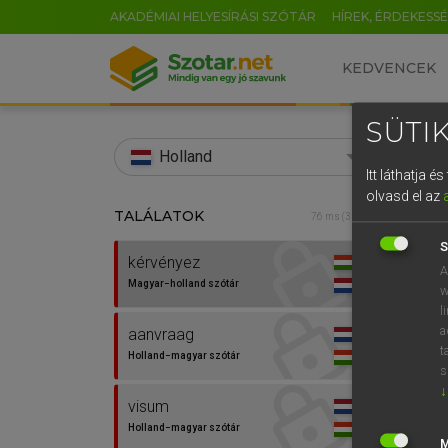
AKADÉMIAI HELYESÍRÁSI SZÓTÁR
HÍREK, ÉRDEKESS
KEDVENCEK
SÜTIK
search
Holland
Itt láthatja 
EN
olvasd el az
TALÁLATOK
HENR
76 ms (3 db)
0
Magy
S
kérvényez
A
Magyar−holland szótár
w
l
a
aanvraag
t
Holland−magyar szótár
s
↓
visum
Van 
Holland−magyar szótár