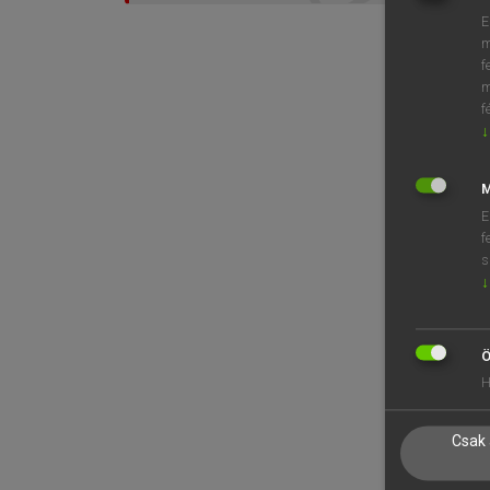
E
m
f
m
f
↓
M
E
f
s
↓
Ö
H
Csak 