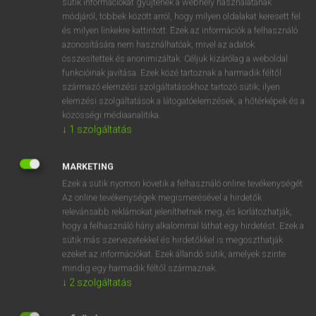
sütik információkat gyűjtenek a webhely használatának
Magyar−holland szótár
arrow_forward_ios
módjáról, többek között arról, hogy milyen oldalakat keresett fel
és milyen linkekre kattintott. Ezek az információk a felhasználó
azonosítására nem használhatóak, mivel az adatok
összesítettek és anonimizáltak. Céljuk kizárólag a weboldal
funkcióinak javítása. Ezek közé tartoznak a harmadik féltől
származó elemzési szolgáltatásokhoz tartozó sütik; ilyen
elemzési szolgáltatások a látogatóelemzések, a hőtérképek és a
VAN ELŐFIZETÉSED?
közösségi médiaanalitika.
Van előfizetésem a teljes szócikk megtekintéséhez.
↓
1
szolgáltatás
BELÉPÉS
MARKETING
Ezek a sütik nyomon követik a felhasználó online tevékenységét.
Az online tevékenységek megismerésével a hirdetők
relevánsabb reklámokat jeleníthetnek meg, és korlátozhatják,
hogy a felhasználó hány alkalommal láthat egy hirdetést. Ezek a
sütik más szervezetekkel és hirdetőkkel is megoszthatják
ezeket az információkat. Ezek állandó sütik, amelyek szinte
NINCS ELŐFIZETÉSED?
mindig egy harmadik féltől származnak.
Nincs regisztrációm és előfizetésem. A szótár 2 órás,
↓
2
szolgáltatás
díjmentes próbaverziójának elindításához regisztrálok és
belépek
.