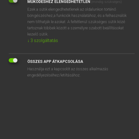
MŰKÖDÉSHEZ ELENGEDHETETLEN
(mindig szükséges)
Ezek a sütik elengedhetetlenek az oldalunkon történő
REGISZTRÁCIÓ
böngészéshez,a funkciók használatához, és a felhasználók
nem tilthatják le azokat. A feltétlenül szükséges sütik közé
tartoznak többek között a személyre szabott beállításokat
kezelő sütik.
↓
3
szolgáltatás
Henry Kammer, Boschné Ablonczy Emőke
MAGYAR−HOLLAND SZÓTÁR
ÖSSZES APP ÁTKAPCSOLÁSA
Kapcsolódó anyagok
Használja ezt a kapcsolót az összes alkalmazás
engedélyezéséhez/letiltásához.
keretantenna
keretes
keretez
keretfűrész
kéretlen
keretszerződés