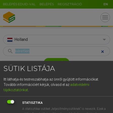
BELÉPÉS EDUID-VAL
BELÉPÉS
REGISZTRÁCIÓ
EN
menu
Holland
search
GR
KERESÉS
SÜTIK LISTÁJA
5
6
7
8
9
ö
ü
ó
TALÁLATOK
33 ms (2 db)
r
t
z
u
i
o
p
ő
ú
Itt láthatja és testreszabhatja az önről gyűjtött információkat.
További információért kérjük, olvasd el az
adatvédelmi
kéretlen
ongevraagd
g
h
j
k
l
é
á
ű
Ω
tájékoztatónkat
.
Magyar−holland szótár
Holland−magyar szótár
v
b
n
m
,
.
-
AltGr
STATISZTIKA
HENRY KAMMER, BOSCHNÉ ABLONCZY EMŐKE
A statisztikai sütiket „teljesítménysütiknek” is nevezik. Ezek a