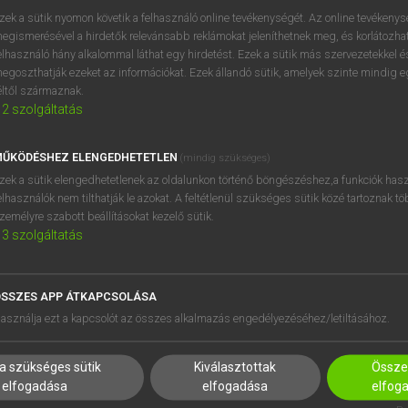
próbaverziójának elindítás
zek a sütik nyomon követik a felhasználó online tevékenységét. Az online tevékeny
BELÉPÉS
regisztrálok és
belépek
.
egismerésével a hirdetők relevánsabb reklámokat jeleníthetnek meg, és korlátozhat
elhasználó hány alkalommal láthat egy hirdetést. Ezek a sütik más szervezetekkel és
egoszthatják ezeket az információkat. Ezek állandó sütik, amelyek szinte mindig 
REGISZTRÁCIÓ
éltől származnak.
2
szolgáltatás
ŰKÖDÉSHEZ ELENGEDHETETLEN
(mindig szükséges)
zek a sütik elengedhetetlenek az oldalunkon történő böngészéshez,a funkciók hasz
elhasználók nem tilthatják le azokat. A feltétlenül szükséges sütik közé tartoznak t
zemélyre szabott beállításokat kezelő sütik.
3
szolgáltatás
SSZES APP ÁTKAPCSOLÁSA
asználja ezt a kapcsolót az összes alkalmazás engedélyezéséhez/letiltásához.
a szükséges sütik
Kiválasztottak
Összes
elfogadása
elfogadása
elfog
HASZNÁLÓKNAK
SÚGÓ