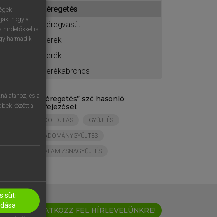
ához
kéregetés
ségek
ják, hogy a
kéregvasút
 hirdetőkkel is
egy harmadik
kerek
kerék
kerékabroncs
nálatához, és a
„
kéregetés
” szó hasonló
öbbek között a
kifejezései:
KOLDULÁS
GYŰJTÉS
ADOMÁNYGYŰJTÉS
ALAMIZSNAGYŰJTÉS
 süti
adása
IRATKOZZ FEL HÍRLEVELÜNKRE!