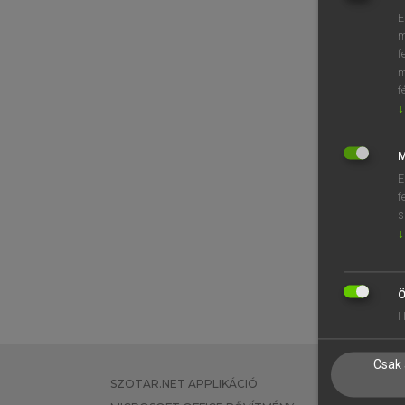
E
m
f
m
f
↓
M
E
f
s
↓
Ö
H
Csak 
SZOTAR.NET APPLIKÁCIÓ
EGYÉNI FEL