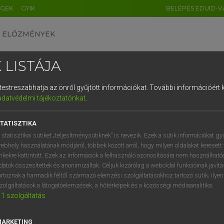
ÉGEK
GYIK
BELÉPÉS EDUID-V
ELŐZMÉNYEK
 LISTÁJA
és testreszabhatja az önről gyűjtött információkat.
További információért k
HU
DE
CN
FR
ES
IT
NL
RU
GR
adatvédelmi tájékoztatónkat
.
Y KAMMER, BOSCHNÉ ABLONCZY EMŐKE
1
2
3
4
5
6
7
8
9
ar−holland szótár
TATISZTIKA
q
w
e
r
t
z
u
i
 statisztikai sütiket „teljesítménysütiknek” is nevezik. Ezek a sütik információkat gy
ebhely használatának módjáról, többek között arról, hogy milyen oldalakat keresett 
a
s
d
f
g
h
j
k
l
é
inkekre kattintott. Ezek az információk a felhasználó azonosítására nem használható
datok összesítettek és anonimizáltak. Céljuk kizárólag a weboldal funkcióinak javít
í
y
x
c
v
b
n
m
,
.
artoznak a harmadik féltől származó elemzési szolgáltatásokhoz tartozó sütik; ilye
zolgáltatások a látogatóelemzések, a hőtérképek és a közösségi médiaanalitika.
VAN ELŐFIZETÉSED?
NINCS ELŐFIZETÉSED
1
szolgáltatás
előfizetésem a teljes szócikk
Nincs regisztrációm és előfiz
megtekintéséhez.
A szótár 2 órás, díjmente
MARKETING