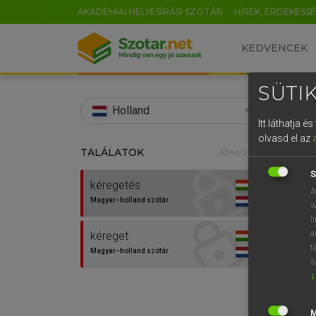
AKADÉMIAI HELYESÍRÁSI SZÓTÁR
HÍREK, ÉRDEKESS
KEDVENCEK
SÜTIK
search
Holland
Itt láthatja 
EN
olvasd el az
TALÁLATOK
HENR
42 ms (2 db)
0
Magy
S
kéregetés
A
Magyar−holland szótár
w
l
a
kéreget
t
Magyar−holland szótár
s
↓
Van 