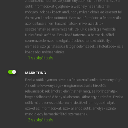
A statisztikai sütiket „teljesítménysütiknek” is nevezik. Ezek a
Magyar−holland szótár
arrow_forward_ios
sütik információkat gyűjtenek a webhely használatának
módjáról, többek között arról, hogy milyen oldalakat keresett fel
és milyen linkekre kattintott. Ezek az információk a felhasználó
azonosítására nem használhatóak, mivel az adatok
összesítettek és anonimizáltak. Céljuk kizárólag a weboldal
funkcióinak javítása. Ezek közé tartoznak a harmadik féltől
származó elemzési szolgáltatásokhoz tartozó sütik; ilyen
VAN ELŐFIZETÉSED?
elemzési szolgáltatások a látogatóelemzések, a hőtérképek és a
Van előfizetésem a teljes szócikk megtekintéséhez.
közösségi médiaanalitika.
↓
1
szolgáltatás
BELÉPÉS
MARKETING
Ezek a sütik nyomon követik a felhasználó online tevékenységét.
Az online tevékenységek megismerésével a hirdetők
relevánsabb reklámokat jeleníthetnek meg, és korlátozhatják,
hogy a felhasználó hány alkalommal láthat egy hirdetést. Ezek a
sütik más szervezetekkel és hirdetőkkel is megoszthatják
NINCS ELŐFIZETÉSED?
ezeket az információkat. Ezek állandó sütik, amelyek szinte
Nincs regisztrációm és előfizetésem. A szótár 2 órás,
mindig egy harmadik féltől származnak.
díjmentes próbaverziójának elindításához regisztrálok és
↓
2
szolgáltatás
belépek
.