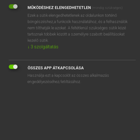
MŰKÖDÉSHEZ ELENGEDHETETLEN
(mindig szükséges)
REGISZTRÁCIÓ
Ezek a sütik elengedhetetlenek az oldalunkon történő
böngészéshez,a funkciók használatához, és a felhasználók
nem tilthatják le azokat. A feltétlenül szükséges sütik közé
tartoznak többek között a személyre szabott beállításokat
kezelő sütik.
↓
3
szolgáltatás
Henry Kammer, Boschné Ablonczy Emőke
MAGYAR−HOLLAND SZÓTÁR
Kapcsolódó anyagok
ÖSSZES APP ÁTKAPCSOLÁSA
Használja ezt a kapcsolót az összes alkalmazás
keramikus
engedélyezéséhez/letiltásához.
keramit
keramitkő
kérd
kérdés
kérdéses