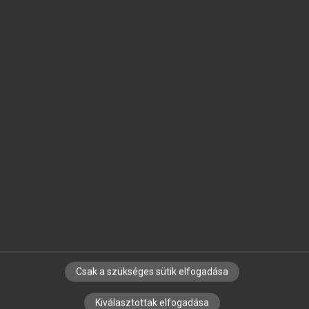
SZOTAR.NET APPLIKÁCIÓ
MICROSOFT OFFICE BŐVÍTMÉNY
BEÉPÜLŐ SZÓTÁRMODUL
ONLINE NYELVVIZSGA
EGYÉNI FELHASZNÁLÓKNAK
TANULÓKNAK
OKTATÁSI INTÉZMÉNYEKNEK
VÁLLALATI MEGOLDÁSOK
SÚGÓ
RÓLUNK
ELÉRHETŐSÉG
SÜTI BEÁLLÍTÁSOK
Csak a szükséges sütik elfogadása
Kiválasztottak elfogadása