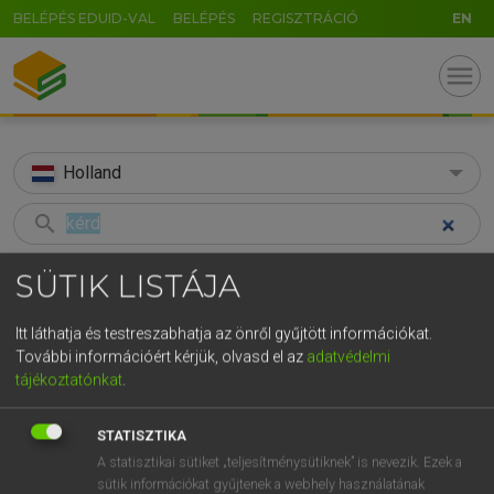
BELÉPÉS EDUID-VAL
BELÉPÉS
REGISZTRÁCIÓ
EN
menu
Holland
search
GR
KERESÉS
SÜTIK LISTÁJA
5
6
7
8
9
ö
ü
ó
TALÁLATOK
50 ms (4 db)
Itt láthatja és testreszabhatja az önről gyűjtött információkat.
r
t
z
u
i
o
p
ő
ú
További információért kérjük, olvasd el az
adatvédelmi
kérd
kér
tandíj
tájékoztatónkat
.
g
h
j
k
l
é
á
ű
Ω
Magyar−holland szótár
Magyar−holland szótár
Magyar−
v
b
n
m
,
.
-
AltGr
STATISZTIKA
A statisztikai sütiket „teljesítménysütiknek” is nevezik. Ezek a
HENRY KAMMER, BOSCHNÉ ABLONCZY EMŐKE
sütik információkat gyűjtenek a webhely használatának