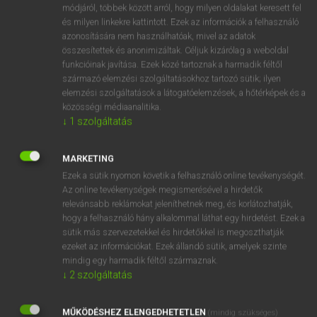
Magyar−holland szótár
arrow_forward_ios
módjáról, többek között arról, hogy milyen oldalakat keresett fel
és milyen linkekre kattintott. Ezek az információk a felhasználó
azonosítására nem használhatóak, mivel az adatok
összesítettek és anonimizáltak. Céljuk kizárólag a weboldal
funkcióinak javítása. Ezek közé tartoznak a harmadik féltől
származó elemzési szolgáltatásokhoz tartozó sütik; ilyen
elemzési szolgáltatások a látogatóelemzések, a hőtérképek és a
VAN ELŐFIZETÉSED?
közösségi médiaanalitika.
↓
1
szolgáltatás
Van előfizetésem a teljes szócikk megtekintéséhez.
BELÉPÉS
MARKETING
Ezek a sütik nyomon követik a felhasználó online tevékenységét.
Az online tevékenységek megismerésével a hirdetők
relevánsabb reklámokat jeleníthetnek meg, és korlátozhatják,
hogy a felhasználó hány alkalommal láthat egy hirdetést. Ezek a
sütik más szervezetekkel és hirdetőkkel is megoszthatják
ezeket az információkat. Ezek állandó sütik, amelyek szinte
NINCS ELŐFIZETÉSED?
mindig egy harmadik féltől származnak.
↓
2
szolgáltatás
Nincs regisztrációm és előfizetésem. A szótár 2 órás,
díjmentes próbaverziójának elindításához regisztrálok és
MŰKÖDÉSHEZ ELENGEDHETETLEN
belépek
.
(mindig szükséges)