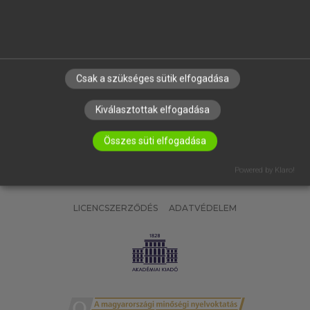
SÚGÓ
RÓLUNK
ELÉRHETŐSÉG
SÜTI BEÁLLÍTÁSOK
Csak a szükséges sütik elfogadása
IRATKOZZ FEL HÍRLEVELÜNKRE!
Kiválasztottak elfogadása
Összes süti elfogadása
Powered by Klaro!
LICENCSZERZŐDÉS
ADATVÉDELEM