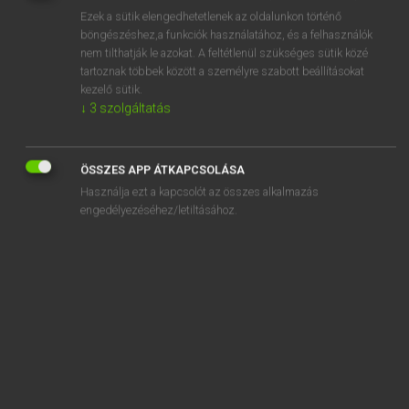
Ezek a sütik elengedhetetlenek az oldalunkon történő
REGISZTRÁCIÓ
böngészéshez,a funkciók használatához, és a felhasználók
nem tilthatják le azokat. A feltétlenül szükséges sütik közé
tartoznak többek között a személyre szabott beállításokat
kezelő sütik.
↓
3
szolgáltatás
Henry Kammer, Boschné Ablonczy Emőke
ÖSSZES APP ÁTKAPCSOLÁSA
MAGYAR−HOLLAND SZÓTÁR
Használja ezt a kapcsolót az összes alkalmazás
Kapcsolódó anyagok
engedélyezéséhez/letiltásához.
kerámia
keramikus
keramit
keramitkő
kérd
kérdés