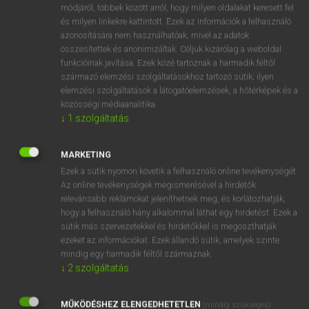
Magyar−holland szótár
arrow_forward_ios
módjáról, többek között arról, hogy milyen oldalakat keresett fel
és milyen linkekre kattintott. Ezek az információk a felhasználó
azonosítására nem használhatóak, mivel az adatok
összesítettek és anonimizáltak. Céljuk kizárólag a weboldal
funkcióinak javítása. Ezek közé tartoznak a harmadik féltől
származó elemzési szolgáltatásokhoz tartozó sütik; ilyen
elemzési szolgáltatások a látogatóelemzések, a hőtérképek és a
VAN ELŐFIZETÉSED?
közösségi médiaanalitika.
↓
1
szolgáltatás
Van előfizetésem a teljes szócikk megtekintéséhez.
BELÉPÉS
MARKETING
Ezek a sütik nyomon követik a felhasználó online tevékenységét.
Az online tevékenységek megismerésével a hirdetők
relevánsabb reklámokat jeleníthetnek meg, és korlátozhatják,
hogy a felhasználó hány alkalommal láthat egy hirdetést. Ezek a
sütik más szervezetekkel és hirdetőkkel is megoszthatják
ezeket az információkat. Ezek állandó sütik, amelyek szinte
NINCS ELŐFIZETÉSED?
mindig egy harmadik féltől származnak.
↓
2
szolgáltatás
Nincs regisztrációm és előfizetésem. A szótár 2 órás,
díjmentes próbaverziójának elindításához regisztrálok és
MŰKÖDÉSHEZ ELENGEDHETETLEN
belépek
.
(mindig szükséges)