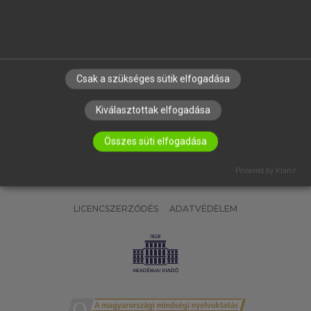
SÚGÓ
RÓLUNK
ELÉRHETŐSÉG
SÜTI BEÁLLÍTÁSOK
Csak a szükséges sütik elfogadása
IRATKOZZ FEL HÍRLEVELÜNKRE!
Kiválasztottak elfogadása
Összes süti elfogadása
Powered by Klaro!
LICENCSZERZŐDÉS
ADATVÉDELEM