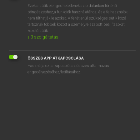
Ezek a sütik elengedhetetlenek az oldalunkon történő
REGISZTRÁCIÓ
böngészéshez,a funkciók használatához, és a felhasználók
nem tilthatják le azokat. A feltétlenül szükséges sütik közé
tartoznak többek között a személyre szabott beállításokat
kezelő sütik.
↓
3
szolgáltatás
Henry Kammer, Boschné Ablonczy Emőke
ÖSSZES APP ÁTKAPCSOLÁSA
MAGYAR−HOLLAND SZÓTÁR
Használja ezt a kapcsolót az összes alkalmazás
Kapcsolódó anyagok
engedélyezéséhez/letiltásához.
kérlel
kérlelhetetlen
kérő
kérődzik
kérődző
kérőlap