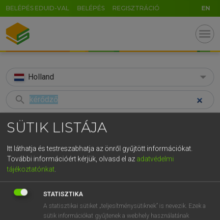
BELÉPÉS EDUID-VAL
BELÉPÉS
REGISZTRÁCIÓ
EN
menu
Holland
search
GR
KERESÉS
SÜTIK LISTÁJA
5
6
7
8
9
ö
ü
ó
TALÁLATOK
41 ms (4 db)
Itt láthatja és testreszabhatja az önről gyűjtött információkat.
r
t
z
u
i
o
p
ő
ú
További információért kérjük, olvasd el az
adatvédelmi
kérődző
kérődzik
állat
tájékoztatónkat
.
g
h
j
k
l
é
á
ű
Ω
Magyar−holland szótár
Magyar−holland szótár
Magyar−
v
b
n
m
,
.
-
AltGr
STATISZTIKA
A statisztikai sütiket „teljesítménysütiknek” is nevezik. Ezek a
HENRY KAMMER, BOSCHNÉ ABLONCZY EMŐKE
sütik információkat gyűjtenek a webhely használatának