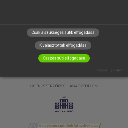
SÚGÓ
RÓLUNK
ELÉRHETŐSÉG
SÜTI BEÁLLÍTÁSOK
Csak a szükséges sütik elfogadása
IRATKOZZ FEL HÍRLEVELÜNKRE!
Kiválasztottak elfogadása
Összes süti elfogadása
Powered by Klaro!
LICENCSZERZŐDÉS
ADATVÉDELEM