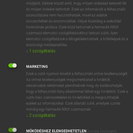
Holland−magyar szótár
módjáról, többek között arról, hogy milyen oldalakat keresett fel
és milyen linkekre kattintott. Ezek az információk a felhasználó
azonosítására nem használhatóak, mivel az adatok
összesítettek és anonimizáltak. Céljuk kizárólag a weboldal
funkcióinak javítása. Ezek közé tartoznak a harmadik féltől
származó elemzési szolgáltatásokhoz tartozó sütik; ilyen
elemzési szolgáltatások a látogatóelemzések, a hőtérképek és a
VAN ELŐFIZETÉSED?
közösségi médiaanalitika.
↓
1
szolgáltatás
Van előfizetésem a teljes szócikk megtekintéséhez.
BELÉPÉS
MARKETING
Ezek a sütik nyomon követik a felhasználó online tevékenységét.
Az online tevékenységek megismerésével a hirdetők
relevánsabb reklámokat jeleníthetnek meg, és korlátozhatják,
hogy a felhasználó hány alkalommal láthat egy hirdetést. Ezek a
sütik más szervezetekkel és hirdetőkkel is megoszthatják
ezeket az információkat. Ezek állandó sütik, amelyek szinte
NINCS ELŐFIZETÉSED?
mindig egy harmadik féltől származnak.
↓
2
szolgáltatás
Nincs regisztrációm és előfizetésem. A szótár 2 órás,
díjmentes próbaverziójának elindításához regisztrálok és
MŰKÖDÉSHEZ ELENGEDHETETLEN
belépek
.
(mindig szükséges)