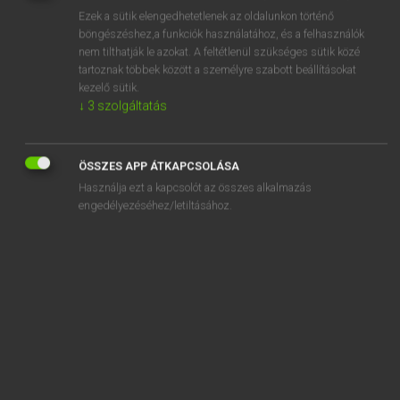
Ezek a sütik elengedhetetlenek az oldalunkon történő
REGISZTRÁCIÓ
böngészéshez,a funkciók használatához, és a felhasználók
nem tilthatják le azokat. A feltétlenül szükséges sütik közé
tartoznak többek között a személyre szabott beállításokat
kezelő sütik.
↓
3
szolgáltatás
Mollay Erzsébet, Nagy Roland
ÖSSZES APP ÁTKAPCSOLÁSA
HOLLAND−MAGYAR SZÓTÁR
Használja ezt a kapcsolót az összes alkalmazás
Kapcsolódó anyagok
engedélyezéséhez/letiltásához.
hare
harem
haren
harentwege
harentwil
harerzijds