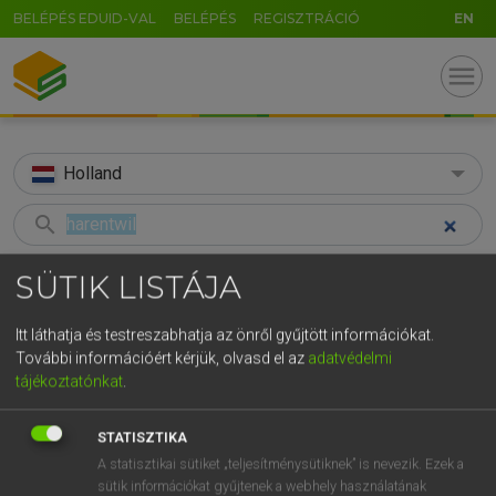
BELÉPÉS EDUID-VAL
BELÉPÉS
REGISZTRÁCIÓ
EN
menu
Holland
search
GR
KERESÉS
SÜTIK LISTÁJA
5
6
7
8
9
ö
ü
ó
TALÁLATOK
31 ms (1 db)
Itt láthatja és testreszabhatja az önről gyűjtött információkat.
r
t
z
u
i
o
p
ő
ú
További információért kérjük, olvasd el az
adatvédelmi
harentwil
tájékoztatónkat
.
g
h
j
k
l
é
á
ű
Ω
Holland−magyar szótár
v
b
n
m
,
.
-
AltGr
STATISZTIKA
A statisztikai sütiket „teljesítménysütiknek” is nevezik. Ezek a
MOLLAY ERZSÉBET, NAGY ROLAND
sütik információkat gyűjtenek a webhely használatának