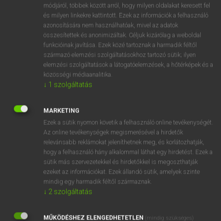
Holland−magyar szótár
módjáról, többek között arról, hogy milyen oldalakat keresett fel
és milyen linkekre kattintott. Ezek az információk a felhasználó
azonosítására nem használhatóak, mivel az adatok
összesítettek és anonimizáltak. Céljuk kizárólag a weboldal
funkcióinak javítása. Ezek közé tartoznak a harmadik féltől
származó elemzési szolgáltatásokhoz tartozó sütik; ilyen
elemzési szolgáltatások a látogatóelemzések, a hőtérképek és a
VAN ELŐFIZETÉSED?
közösségi médiaanalitika.
↓
1
szolgáltatás
Van előfizetésem a teljes szócikk megtekintéséhez.
BELÉPÉS
MARKETING
Ezek a sütik nyomon követik a felhasználó online tevékenységét.
Az online tevékenységek megismerésével a hirdetők
relevánsabb reklámokat jeleníthetnek meg, és korlátozhatják,
hogy a felhasználó hány alkalommal láthat egy hirdetést. Ezek a
sütik más szervezetekkel és hirdetőkkel is megoszthatják
ezeket az információkat. Ezek állandó sütik, amelyek szinte
NINCS ELŐFIZETÉSED?
mindig egy harmadik féltől származnak.
↓
2
szolgáltatás
Nincs regisztrációm és előfizetésem. A szótár 2 órás,
díjmentes próbaverziójának elindításához regisztrálok és
MŰKÖDÉSHEZ ELENGEDHETETLEN
belépek
.
(mindig szükséges)