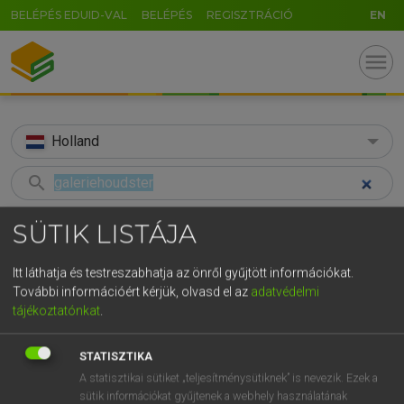
BELÉPÉS EDUID-VAL
BELÉPÉS
REGISZTRÁCIÓ
EN
menu
Holland
search
GR
KERESÉS
SÜTIK LISTÁJA
5
6
7
8
9
ö
ü
ó
TALÁLATOK
42 ms (1 db)
Itt láthatja és testreszabhatja az önről gyűjtött információkat.
r
t
z
u
i
o
p
ő
ú
További információért kérjük, olvasd el az
adatvédelmi
galeriehoudster
tájékoztatónkat
.
g
h
j
k
l
é
á
ű
Ω
Holland−magyar szótár
v
b
n
m
,
.
-
AltGr
STATISZTIKA
A statisztikai sütiket „teljesítménysütiknek” is nevezik. Ezek a
MOLLAY ERZSÉBET, NAGY ROLAND
sütik információkat gyűjtenek a webhely használatának