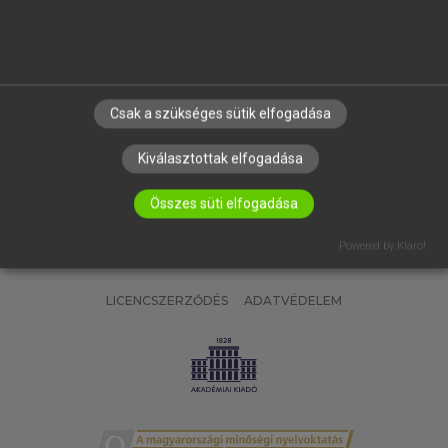
SÚGÓ
RÓLUNK
ELÉRHETŐSÉG
SÜTI BEÁLLÍTÁSOK
Csak a szükséges sütik elfogadása
IRATKOZZ FEL HÍRLEVELÜNKRE!
Kiválasztottak elfogadása
Összes süti elfogadása
Powered by Klaro!
LICENCSZERZŐDÉS
ADATVÉDELEM