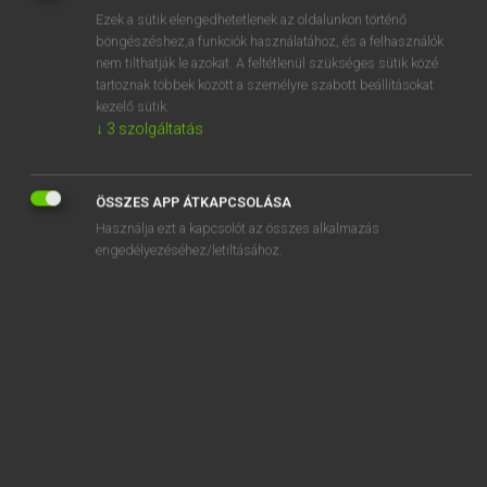
Ezek a sütik elengedhetetlenek az oldalunkon történő
REGISZTRÁCIÓ
böngészéshez,a funkciók használatához, és a felhasználók
nem tilthatják le azokat. A feltétlenül szükséges sütik közé
tartoznak többek között a személyre szabott beállításokat
kezelő sütik.
↓
3
szolgáltatás
Mollay Erzsébet, Nagy Roland
ÖSSZES APP ÁTKAPCSOLÁSA
HOLLAND−MAGYAR SZÓTÁR
Használja ezt a kapcsolót az összes alkalmazás
Kapcsolódó anyagok
engedélyezéséhez/letiltásához.
galei
galeislaaf
galerie
galeriehouder
galeriehoudster
galerij