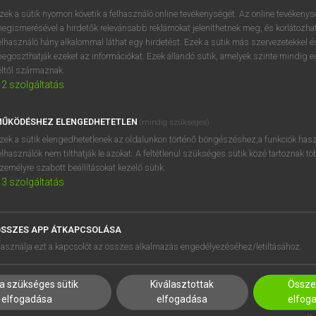
zek a sütik nyomon követik a felhasználó online tevékenységét. Az online tevékeny
egismerésével a hirdetők relevánsabb reklámokat jeleníthetnek meg, és korlátozhat
elhasználó hány alkalommal láthat egy hirdetést. Ezek a sütik más szervezetekkel és
OOOOPS!
egoszthatják ezeket az információkat. Ezek állandó sütik, amelyek szinte mindig 
éltől származnak.
2
szolgáltatás
Úgy látszik, a keresett oldal nem található!
ŰKÖDÉSHEZ ELENGEDHETETLEN
(mindig szükséges)
zek a sütik elengedhetetlenek az oldalunkon történő böngészéshez,a funkciók hasz
elhasználók nem tilthatják le azokat. A feltétlenül szükséges sütik közé tartoznak t
zemélyre szabott beállításokat kezelő sütik.
3
szolgáltatás
SSZES APP ÁTKAPCSOLÁSA
HASZNÁLÓKNAK
SÚGÓ
asználja ezt a kapcsolót az összes alkalmazás engedélyezéséhez/letiltásához.
K
RÓLUNK
NTÉZMÉNYEKNEK
ELÉRHETŐSÉG
a szükséges sütik
Kiválasztottak
Összes
MEGOLDÁSOK
SÜTI BEÁLLÍTÁSOK
elfogadása
elfogadása
elfog