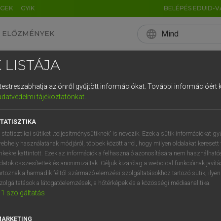
ÉGEK
GYIK
BELÉPÉS EDUID-V
language
Mind
ELŐZMÉNYEK
EN
HU
DE
CN
FR
ES
IT
NL
RU
 LISTÁJA
0
1
2
3
4
és testreszabhatja az önről gyűjtött információkat.
További információért k
q
w
e
adatvédelmi tájékoztatónkat
.
a
s
d
f
TATISZTIKA
í
y
x
c
 statisztikai sütiket „teljesítménysütiknek” is nevezik. Ezek a sütik információkat gy
ebhely használatának módjáról, többek között arról, hogy milyen oldalakat keresett 
inkekre kattintott. Ezek az információk a felhasználó azonosítására nem használható
datok összesítettek és anonimizáltak. Céljuk kizárólag a weboldal funkcióinak javít
artoznak a harmadik féltől származó elemzési szolgáltatásokhoz tartozó sütik; ilye
zolgáltatások a látogatóelemzések, a hőtérképek és a közösségi médiaanalitika.
1
szolgáltatás
MARKETING