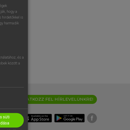
ségek
ják, hogy a
 hirdetőkkel is
egy harmadik
nálatához, és a
öbbek között a
IRATKOZZ FEL HÍRLEVELÜNKRE!
 süti
adása