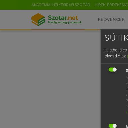
AKADÉMIAI HELYESÍRÁSI SZÓTÁR
HÍREK, ÉRDEKESS
KEDVENCEK
SÜTIK
Itt láthatja 
olvasd el az
S
A
w
l
a
t
s
↓