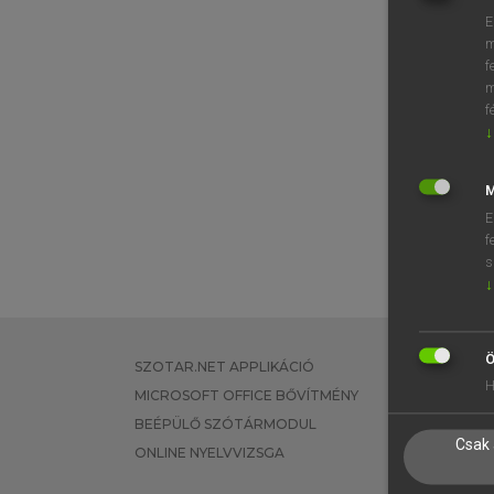
E
m
f
m
f
↓
M
E
f
s
↓
Ö
SZOTAR.NET APPLIKÁCIÓ
EGYÉNI FEL
H
MICROSOFT OFFICE BŐVÍTMÉNY
TANULÓKNA
BEÉPÜLŐ SZÓTÁRMODUL
OKTATÁSI I
Csak 
ONLINE NYELVVIZSGA
VÁLLALATI 