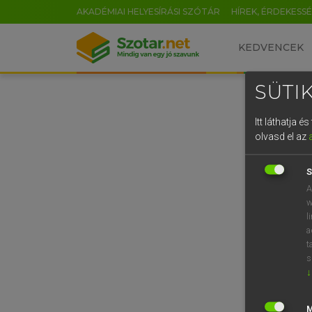
AKADÉMIAI HELYESÍRÁSI SZÓTÁR
HÍREK, ÉRDEKESS
KEDVENCEK
SÜTIK
Itt láthatja 
olvasd el az
S
A
w
l
a
t
s
↓