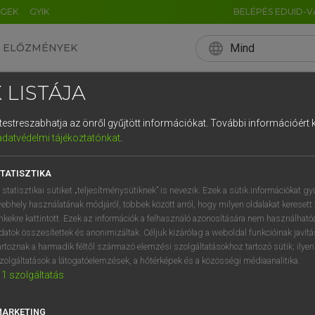
ÉGEK
GYIK
BELÉPÉS EDUID-V
language
Mind
ELŐZMÉNYEK
EN
HU
DE
CN
FR
ES
IT
NL
RU
 LISTÁJA
0
1
2
3
4
és testreszabhatja az önről gyűjtött információkat.
További információért k
q
w
e
adatvédelmi tájékoztatónkat
.
a
s
d
f
TATISZTIKA
í
y
x
c
 statisztikai sütiket „teljesítménysütiknek” is nevezik. Ezek a sütik információkat gy
ebhely használatának módjáról, többek között arról, hogy milyen oldalakat keresett 
inkekre kattintott. Ezek az információk a felhasználó azonosítására nem használható
datok összesítettek és anonimizáltak. Céljuk kizárólag a weboldal funkcióinak javít
artoznak a harmadik féltől származó elemzési szolgáltatásokhoz tartozó sütik; ilye
zolgáltatások a látogatóelemzések, a hőtérképek és a közösségi médiaanalitika.
1
szolgáltatás
MARKETING