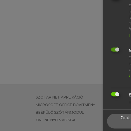
E
m
f
m
f
↓
M
E
f
s
↓
Ö
SZOTAR.NET APPLIKÁCIÓ
EGYÉNI FEL
H
MICROSOFT OFFICE BŐVÍTMÉNY
TANULÓKNA
BEÉPÜLŐ SZÓTÁRMODUL
OKTATÁSI I
Csak 
ONLINE NYELVVIZSGA
VÁLLALATI 