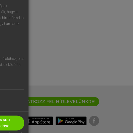
ségek
ják, hogy a
 hirdetőkkel is
egy harmadik
nálatához, és a
öbbek között a
IRATKOZZ FEL HÍRLEVELÜNKRE!
 süti
adása