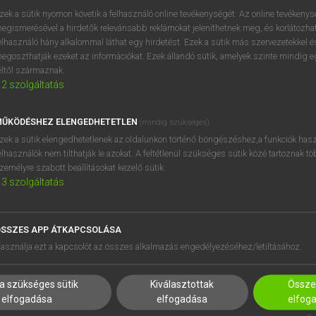
zek a sütik nyomon követik a felhasználó online tevékenységét. Az online tevékeny
egismerésével a hirdetők relevánsabb reklámokat jeleníthetnek meg, és korlátozhat
elhasználó hány alkalommal láthat egy hirdetést. Ezek a sütik más szervezetekkel és
OOOOPS!
egoszthatják ezeket az információkat. Ezek állandó sütik, amelyek szinte mindig 
éltől származnak.
2
szolgáltatás
Úgy látszik, a keresett oldal nem található!
ŰKÖDÉSHEZ ELENGEDHETETLEN
(mindig szükséges)
zek a sütik elengedhetetlenek az oldalunkon történő böngészéshez,a funkciók hasz
elhasználók nem tilthatják le azokat. A feltétlenül szükséges sütik közé tartoznak t
zemélyre szabott beállításokat kezelő sütik.
3
szolgáltatás
SSZES APP ÁTKAPCSOLÁSA
HASZNÁLÓKNAK
SÚGÓ
asználja ezt a kapcsolót az összes alkalmazás engedélyezéséhez/letiltásához.
K
RÓLUNK
NTÉZMÉNYEKNEK
ELÉRHETŐSÉG
a szükséges sütik
Kiválasztottak
Összes
MEGOLDÁSOK
SÜTI BEÁLLÍTÁSOK
elfogadása
elfogadása
elfog