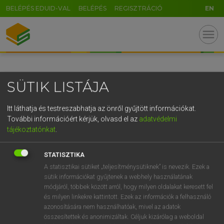
BELÉPÉS EDUID-VAL
BELÉPÉS
REGISZTRÁCIÓ
EN
GR
menu
5
6
7
8
9
ö
ü
ó
r
t
z
u
i
o
p
ő
ú
SÜTIK LISTÁJA
g
h
j
k
l
é
á
ű
Ω
v
b
n
m
,
.
-
AltGr
Itt láthatja és testreszabhatja az önről gyűjtött információkat.
További információért kérjük, olvasd el az
adatvédelmi
tájékoztatónkat
.
STATISZTIKA
A statisztikai sütiket „teljesítménysütiknek” is nevezik. Ezek a
sütik információkat gyűjtenek a webhely használatának
módjáról, többek között arról, hogy milyen oldalakat keresett fel
és milyen linkekre kattintott. Ezek az információk a felhasználó
azonosítására nem használhatóak, mivel az adatok
összesítettek és anonimizáltak. Céljuk kizárólag a weboldal