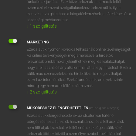
funkcióinak javítása. Ezek közé tartoznak a harmadik féltől
származó elemzési szolgáltatásokhoz tartozó sütik; ilyen
elemzési szolgáltatások a látogatóelemzések, a hőtérképek és a
OOOOPS!
közösségi médiaanalitika.
↓
1
szolgáltatás
Úgy látszik, a keresett oldal nem található!
MARKETING
Ezek a sütik nyomon követik a felhasználó online tevékenységét.
Az online tevékenységek megismerésével a hirdetők
relevánsabb reklámokat jeleníthetnek meg, és korlátozhatják,
hogy a felhasználó hány alkalommal láthat egy hirdetést. Ezek a
SZOTAR.NET APPLIKÁCIÓ
sütik más szervezetekkel és hirdetőkkel is megoszthatják
MICROSOFT OFFICE BŐVÍTMÉNY
ezeket az információkat. Ezek állandó sütik, amelyek szinte
BEÉPÜLŐ SZÓTÁRMODUL
mindig egy harmadik féltől származnak.
ONLINE NYELVVIZSGA
↓
2
szolgáltatás
MŰKÖDÉSHEZ ELENGEDHETETLEN
(mindig szükséges)
EGYÉNI FELHASZNÁLÓKNAK
Ezek a sütik elengedhetetlenek az oldalunkon történő
TANULÓKNAK
böngészéshez,a funkciók használatához, és a felhasználók
OKTATÁSI INTÉZMÉNYEKNEK
nem tilthatják le azokat. A feltétlenül szükséges sütik közé
VÁLLALATI MEGOLDÁSOK
tartoznak többek között a személyre szabott beállításokat