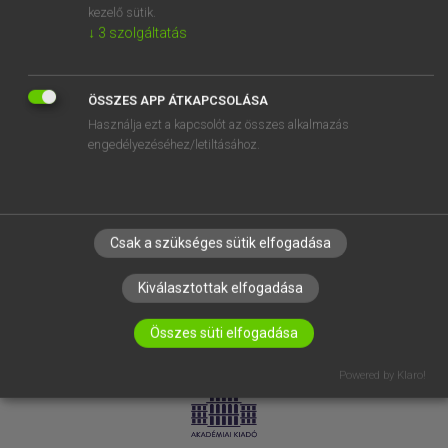
kezelő sütik.
↓
3
szolgáltatás
SÚGÓ
RÓLUNK
ELÉRHETŐSÉG
ÖSSZES APP ÁTKAPCSOLÁSA
Használja ezt a kapcsolót az összes alkalmazás
SÜTI BEÁLLÍTÁSOK
engedélyezéséhez/letiltásához.
IRATKOZZ FEL HÍRLEVELÜNKRE!
Csak a szükséges sütik elfogadása
Kiválasztottak elfogadása
Összes süti elfogadása
LICENCSZERZŐDÉS
ADATVÉDELEM
Powered by Klaro!