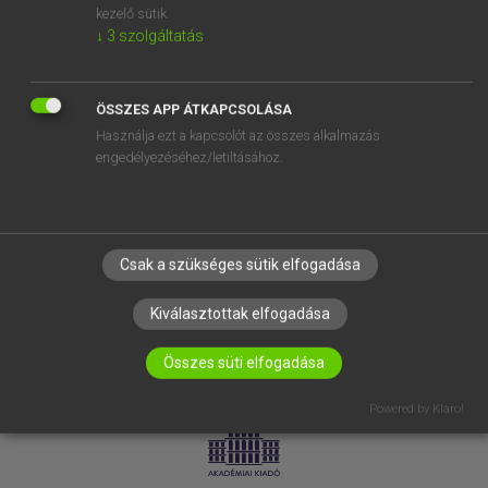
kezelő sütik.
↓
3
szolgáltatás
SÚGÓ
RÓLUNK
ELÉRHETŐSÉG
ÖSSZES APP ÁTKAPCSOLÁSA
Használja ezt a kapcsolót az összes alkalmazás
SÜTI BEÁLLÍTÁSOK
engedélyezéséhez/letiltásához.
IRATKOZZ FEL HÍRLEVELÜNKRE!
Csak a szükséges sütik elfogadása
Kiválasztottak elfogadása
Összes süti elfogadása
LICENCSZERZŐDÉS
ADATVÉDELEM
Powered by Klaro!