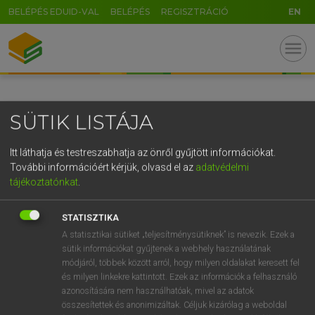
BELÉPÉS EDUID-VAL
BELÉPÉS
REGISZTRÁCIÓ
EN
GR
menu
5
6
7
8
9
ö
ü
ó
r
t
z
u
i
o
p
ő
ú
SÜTIK LISTÁJA
g
h
j
k
l
é
á
ű
Ω
v
b
n
m
,
.
-
AltGr
Itt láthatja és testreszabhatja az önről gyűjtött információkat.
További információért kérjük, olvasd el az
adatvédelmi
tájékoztatónkat
.
STATISZTIKA
A statisztikai sütiket „teljesítménysütiknek” is nevezik. Ezek a
sütik információkat gyűjtenek a webhely használatának
módjáról, többek között arról, hogy milyen oldalakat keresett fel
és milyen linkekre kattintott. Ezek az információk a felhasználó
azonosítására nem használhatóak, mivel az adatok
összesítettek és anonimizáltak. Céljuk kizárólag a weboldal