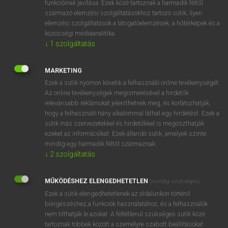
funkcióinak javítása. Ezek közé tartoznak a harmadik féltől
származó elemzési szolgáltatásokhoz tartozó sütik; ilyen
elemzési szolgáltatások a látogatóelemzések, a hőtérképek és a
OOOOPS!
közösségi médiaanalitika.
↓
1
szolgáltatás
Úgy látszik, a keresett oldal nem található!
MARKETING
Ezek a sütik nyomon követik a felhasználó online tevékenységét.
Az online tevékenységek megismerésével a hirdetők
relevánsabb reklámokat jeleníthetnek meg, és korlátozhatják,
hogy a felhasználó hány alkalommal láthat egy hirdetést. Ezek a
SZOTAR.NET APPLIKÁCIÓ
sütik más szervezetekkel és hirdetőkkel is megoszthatják
MICROSOFT OFFICE BŐVÍTMÉNY
ezeket az információkat. Ezek állandó sütik, amelyek szinte
BEÉPÜLŐ SZÓTÁRMODUL
mindig egy harmadik féltől származnak.
ONLINE NYELVVIZSGA
↓
2
szolgáltatás
MŰKÖDÉSHEZ ELENGEDHETETLEN
(mindig szükséges)
EGYÉNI FELHASZNÁLÓKNAK
Ezek a sütik elengedhetetlenek az oldalunkon történő
TANULÓKNAK
böngészéshez,a funkciók használatához, és a felhasználók
OKTATÁSI INTÉZMÉNYEKNEK
nem tilthatják le azokat. A feltétlenül szükséges sütik közé
VÁLLALATI MEGOLDÁSOK
tartoznak többek között a személyre szabott beállításokat