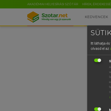
AKADÉMIAI HELYESÍRÁSI SZÓTÁR
HÍREK, ÉRDEKESS
KEDVENCEK
SÜTIK
Itt láthatja 
olvasd el az
S
A
w
l
a
t
s
↓