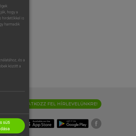
ségek
ják, hogy a
 hirdetőkkel is
egy harmadik
nálatához, és a
öbbek között a
IRATKOZZ FEL HÍRLEVELÜNKRE!
 süti
adása