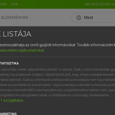
ÉGEK
GYIK
BELÉPÉS EDUID-V
language
Mind
ELŐZMÉNYEK
EN
HU
DE
CN
FR
ES
IT
NL
RU
 LISTÁJA
0
1
2
3
4
és testreszabhatja az önről gyűjtött információkat.
További információért k
q
w
e
adatvédelmi tájékoztatónkat
.
a
s
d
f
TATISZTIKA
í
y
x
c
 statisztikai sütiket „teljesítménysütiknek” is nevezik. Ezek a sütik információkat gy
ebhely használatának módjáról, többek között arról, hogy milyen oldalakat keresett 
inkekre kattintott. Ezek az információk a felhasználó azonosítására nem használható
datok összesítettek és anonimizáltak. Céljuk kizárólag a weboldal funkcióinak javít
artoznak a harmadik féltől származó elemzési szolgáltatásokhoz tartozó sütik; ilye
zolgáltatások a látogatóelemzések, a hőtérképek és a közösségi médiaanalitika.
1
szolgáltatás
MARKETING