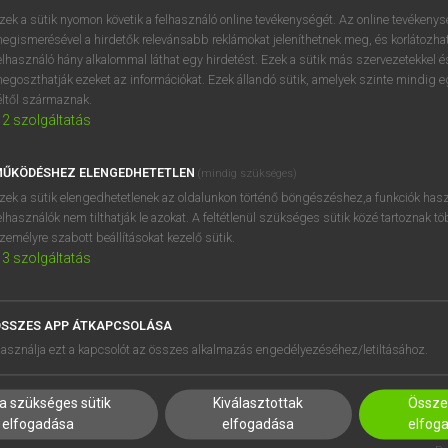
zek a sütik nyomon követik a felhasználó online tevékenységét. Az online tevékeny
egismerésével a hirdetők relevánsabb reklámokat jeleníthetnek meg, és korlátozhat
elhasználó hány alkalommal láthat egy hirdetést. Ezek a sütik más szervezetekkel és
OOOOPS!
egoszthatják ezeket az információkat. Ezek állandó sütik, amelyek szinte mindig 
éltől származnak.
2
szolgáltatás
Úgy látszik, a keresett oldal nem található!
ŰKÖDÉSHEZ ELENGEDHETETLEN
(mindig szükséges)
zek a sütik elengedhetetlenek az oldalunkon történő böngészéshez,a funkciók hasz
elhasználók nem tilthatják le azokat. A feltétlenül szükséges sütik közé tartoznak t
zemélyre szabott beállításokat kezelő sütik.
3
szolgáltatás
SSZES APP ÁTKAPCSOLÁSA
HASZNÁLÓKNAK
SÚGÓ
asználja ezt a kapcsolót az összes alkalmazás engedélyezéséhez/letiltásához.
K
RÓLUNK
NTÉZMÉNYEKNEK
ELÉRHETŐSÉG
a szükséges sütik
Kiválasztottak
Összes
MEGOLDÁSOK
SÜTI BEÁLLÍTÁSOK
elfogadása
elfogadása
elfog