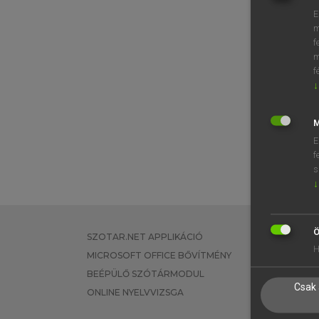
E
m
f
m
f
↓
M
E
f
s
↓
Ö
SZOTAR.NET APPLIKÁCIÓ
EGYÉNI FEL
H
MICROSOFT OFFICE BŐVÍTMÉNY
TANULÓKNA
BEÉPÜLŐ SZÓTÁRMODUL
OKTATÁSI I
Csak 
ONLINE NYELVVIZSGA
VÁLLALATI 