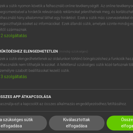
zek a sütik nyomon követik a felhasználó online tevékenységét. Az online tevékeny
egismerésével a hirdetők relevánsabb reklámokat jeleníthetnek meg, és korlátozhat
elhasználó hány alkalommal láthat egy hirdetést. Ezek a sütik más szervezetekkel és
OOOOPS!
egoszthatják ezeket az információkat. Ezek állandó sütik, amelyek szinte mindig 
éltől származnak.
2
szolgáltatás
Úgy látszik, a keresett oldal nem található!
ŰKÖDÉSHEZ ELENGEDHETETLEN
(mindig szükséges)
zek a sütik elengedhetetlenek az oldalunkon történő böngészéshez,a funkciók hasz
elhasználók nem tilthatják le azokat. A feltétlenül szükséges sütik közé tartoznak t
zemélyre szabott beállításokat kezelő sütik.
3
szolgáltatás
SSZES APP ÁTKAPCSOLÁSA
HASZNÁLÓKNAK
SÚGÓ
asználja ezt a kapcsolót az összes alkalmazás engedélyezéséhez/letiltásához.
K
RÓLUNK
NTÉZMÉNYEKNEK
ELÉRHETŐSÉG
a szükséges sütik
Kiválasztottak
Összes
MEGOLDÁSOK
SÜTI BEÁLLÍTÁSOK
elfogadása
elfogadása
elfog