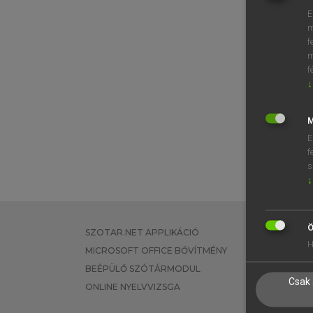
E
m
f
m
f
↓
M
E
f
s
↓
Ö
SZOTAR.NET APPLIKÁCIÓ
EGYÉNI FEL
H
MICROSOFT OFFICE BŐVÍTMÉNY
TANULÓKNA
BEÉPÜLŐ SZÓTÁRMODUL
OKTATÁSI I
Csak 
ONLINE NYELVVIZSGA
VÁLLALATI 