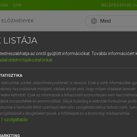
ÉGEK
GYIK
BELÉPÉS EDUID-V
language
Mind
ELŐZMÉNYEK
EN
HU
DE
CN
FR
ES
IT
NL
RU
 LISTÁJA
0
1
2
3
4
és testreszabhatja az önről gyűjtött információkat.
További információért k
q
w
e
adatvédelmi tájékoztatónkat
.
a
s
d
f
TATISZTIKA
í
y
x
c
 statisztikai sütiket „teljesítménysütiknek” is nevezik. Ezek a sütik információkat gy
ebhely használatának módjáról, többek között arról, hogy milyen oldalakat keresett 
inkekre kattintott. Ezek az információk a felhasználó azonosítására nem használható
datok összesítettek és anonimizáltak. Céljuk kizárólag a weboldal funkcióinak javít
artoznak a harmadik féltől származó elemzési szolgáltatásokhoz tartozó sütik; ilye
zolgáltatások a látogatóelemzések, a hőtérképek és a közösségi médiaanalitika.
1
szolgáltatás
MARKETING