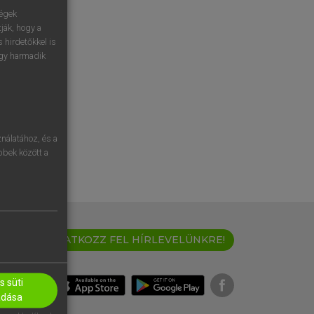
ségek
ják, hogy a
 hirdetőkkel is
egy harmadik
nálatához, és a
öbbek között a
IRATKOZZ FEL HÍRLEVELÜNKRE!
 süti
adása