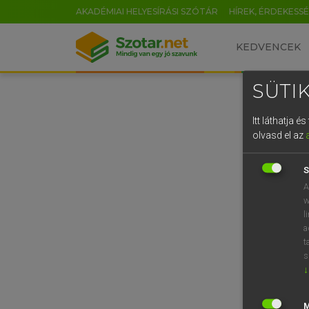
AKADÉMIAI HELYESÍRÁSI SZÓTÁR
HÍREK, ÉRDEKESS
KEDVENCEK
SÜTIK
Itt láthatja 
olvasd el az
S
A
w
l
a
t
s
↓