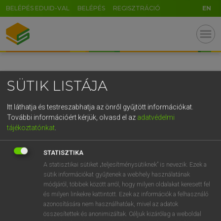
BELÉPÉS EDUID-VAL
BELÉPÉS
REGISZTRÁCIÓ
EN
GR
menu
5
6
7
8
9
ö
ü
ó
r
t
z
u
i
o
p
ő
ú
SÜTIK LISTÁJA
g
h
j
k
l
é
á
ű
Ω
v
b
n
m
,
.
-
AltGr
Itt láthatja és testreszabhatja az önről gyűjtött információkat.
További információért kérjük, olvasd el az
adatvédelmi
tájékoztatónkat
.
STATISZTIKA
A statisztikai sütiket „teljesítménysütiknek” is nevezik. Ezek a
sütik információkat gyűjtenek a webhely használatának
módjáról, többek között arról, hogy milyen oldalakat keresett fel
és milyen linkekre kattintott. Ezek az információk a felhasználó
azonosítására nem használhatóak, mivel az adatok
összesítettek és anonimizáltak. Céljuk kizárólag a weboldal