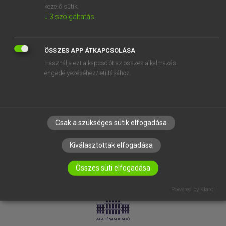
kezelő sütik.
↓
3
szolgáltatás
SÚGÓ
RÓLUNK
ELÉRHETŐSÉG
ÖSSZES APP ÁTKAPCSOLÁSA
Használja ezt a kapcsolót az összes alkalmazás
SÜTI BEÁLLÍTÁSOK
engedélyezéséhez/letiltásához.
IRATKOZZ FEL HÍRLEVELÜNKRE!
Csak a szükséges sütik elfogadása
Kiválasztottak elfogadása
Összes süti elfogadása
LICENCSZERZŐDÉS
ADATVÉDELEM
Powered by Klaro!