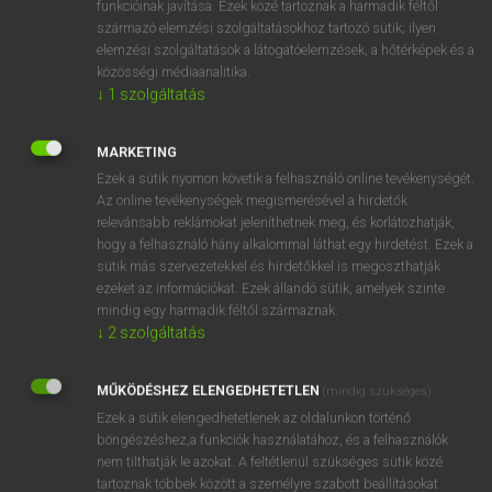
funkcióinak javítása. Ezek közé tartoznak a harmadik féltől
származó elemzési szolgáltatásokhoz tartozó sütik; ilyen
elemzési szolgáltatások a látogatóelemzések, a hőtérképek és a
OOOOPS!
közösségi médiaanalitika.
↓
1
szolgáltatás
Úgy látszik, a keresett oldal nem található!
MARKETING
Ezek a sütik nyomon követik a felhasználó online tevékenységét.
Az online tevékenységek megismerésével a hirdetők
relevánsabb reklámokat jeleníthetnek meg, és korlátozhatják,
hogy a felhasználó hány alkalommal láthat egy hirdetést. Ezek a
SZOTAR.NET APPLIKÁCIÓ
sütik más szervezetekkel és hirdetőkkel is megoszthatják
MICROSOFT OFFICE BŐVÍTMÉNY
ezeket az információkat. Ezek állandó sütik, amelyek szinte
BEÉPÜLŐ SZÓTÁRMODUL
mindig egy harmadik féltől származnak.
ONLINE NYELVVIZSGA
↓
2
szolgáltatás
MŰKÖDÉSHEZ ELENGEDHETETLEN
(mindig szükséges)
EGYÉNI FELHASZNÁLÓKNAK
Ezek a sütik elengedhetetlenek az oldalunkon történő
TANULÓKNAK
böngészéshez,a funkciók használatához, és a felhasználók
OKTATÁSI INTÉZMÉNYEKNEK
nem tilthatják le azokat. A feltétlenül szükséges sütik közé
VÁLLALATI MEGOLDÁSOK
tartoznak többek között a személyre szabott beállításokat