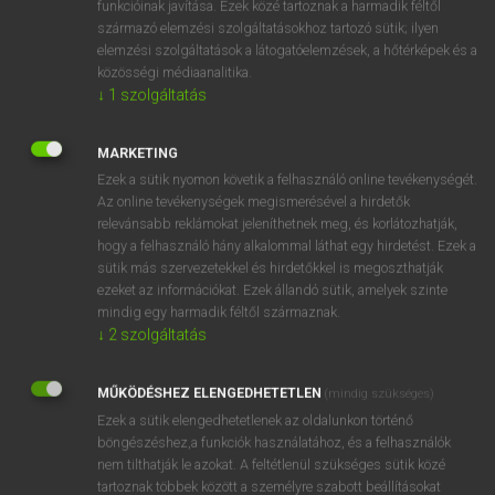
funkcióinak javítása. Ezek közé tartoznak a harmadik féltől
származó elemzési szolgáltatásokhoz tartozó sütik; ilyen
elemzési szolgáltatások a látogatóelemzések, a hőtérképek és a
OOOOPS!
közösségi médiaanalitika.
↓
1
szolgáltatás
Úgy látszik, a keresett oldal nem található!
MARKETING
Ezek a sütik nyomon követik a felhasználó online tevékenységét.
Az online tevékenységek megismerésével a hirdetők
relevánsabb reklámokat jeleníthetnek meg, és korlátozhatják,
hogy a felhasználó hány alkalommal láthat egy hirdetést. Ezek a
SZOTAR.NET APPLIKÁCIÓ
sütik más szervezetekkel és hirdetőkkel is megoszthatják
MICROSOFT OFFICE BŐVÍTMÉNY
ezeket az információkat. Ezek állandó sütik, amelyek szinte
BEÉPÜLŐ SZÓTÁRMODUL
mindig egy harmadik féltől származnak.
ONLINE NYELVVIZSGA
↓
2
szolgáltatás
MŰKÖDÉSHEZ ELENGEDHETETLEN
(mindig szükséges)
EGYÉNI FELHASZNÁLÓKNAK
Ezek a sütik elengedhetetlenek az oldalunkon történő
TANULÓKNAK
böngészéshez,a funkciók használatához, és a felhasználók
OKTATÁSI INTÉZMÉNYEKNEK
nem tilthatják le azokat. A feltétlenül szükséges sütik közé
VÁLLALATI MEGOLDÁSOK
tartoznak többek között a személyre szabott beállításokat