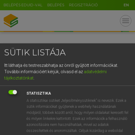
BELÉPÉS EDUID-VAL
BELÉPÉS
REGISZTRÁCIÓ
EN
GR
menu
5
6
7
8
9
ö
ü
ó
r
t
z
u
i
o
p
ő
ú
SÜTIK LISTÁJA
g
h
j
k
l
é
á
ű
Ω
v
b
n
m
,
.
-
AltGr
Itt láthatja és testreszabhatja az önről gyűjtött információkat.
További információért kérjük, olvasd el az
adatvédelmi
tájékoztatónkat
.
STATISZTIKA
A statisztikai sütiket „teljesítménysütiknek” is nevezik. Ezek a
sütik információkat gyűjtenek a webhely használatának
módjáról, többek között arról, hogy milyen oldalakat keresett fel
és milyen linkekre kattintott. Ezek az információk a felhasználó
azonosítására nem használhatóak, mivel az adatok
összesítettek és anonimizáltak. Céljuk kizárólag a weboldal