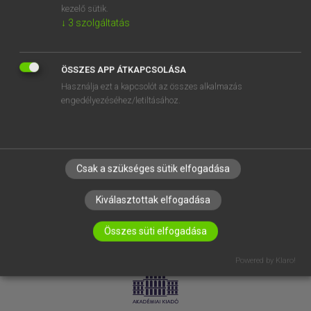
kezelő sütik.
↓
3
szolgáltatás
SÚGÓ
RÓLUNK
ELÉRHETŐSÉG
ÖSSZES APP ÁTKAPCSOLÁSA
Használja ezt a kapcsolót az összes alkalmazás
SÜTI BEÁLLÍTÁSOK
engedélyezéséhez/letiltásához.
IRATKOZZ FEL HÍRLEVELÜNKRE!
Csak a szükséges sütik elfogadása
Kiválasztottak elfogadása
Összes süti elfogadása
LICENCSZERZŐDÉS
ADATVÉDELEM
Powered by Klaro!