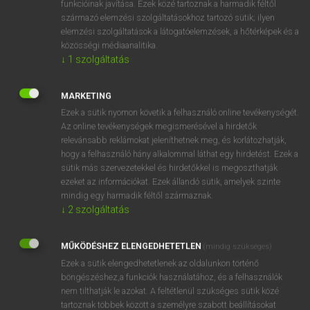
funkcióinak javítása. Ezek közé tartoznak a harmadik féltől
származó elemzési szolgáltatásokhoz tartozó sütik; ilyen
elemzési szolgáltatások a látogatóelemzések, a hőtérképek és a
OOOOPS!
közösségi médiaanalitika.
↓
1
szolgáltatás
Úgy látszik, a keresett oldal nem található!
MARKETING
Ezek a sütik nyomon követik a felhasználó online tevékenységét.
Az online tevékenységek megismerésével a hirdetők
relevánsabb reklámokat jeleníthetnek meg, és korlátozhatják,
hogy a felhasználó hány alkalommal láthat egy hirdetést. Ezek a
SZOTAR.NET APPLIKÁCIÓ
sütik más szervezetekkel és hirdetőkkel is megoszthatják
MICROSOFT OFFICE BŐVÍTMÉNY
ezeket az információkat. Ezek állandó sütik, amelyek szinte
BEÉPÜLŐ SZÓTÁRMODUL
mindig egy harmadik féltől származnak.
ONLINE NYELVVIZSGA
↓
2
szolgáltatás
MŰKÖDÉSHEZ ELENGEDHETETLEN
(mindig szükséges)
EGYÉNI FELHASZNÁLÓKNAK
Ezek a sütik elengedhetetlenek az oldalunkon történő
TANULÓKNAK
böngészéshez,a funkciók használatához, és a felhasználók
OKTATÁSI INTÉZMÉNYEKNEK
nem tilthatják le azokat. A feltétlenül szükséges sütik közé
VÁLLALATI MEGOLDÁSOK
tartoznak többek között a személyre szabott beállításokat