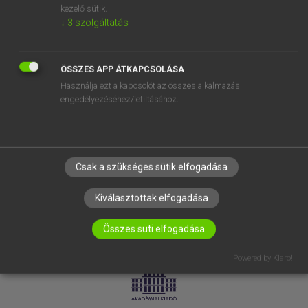
kezelő sütik.
↓
3
szolgáltatás
SÚGÓ
RÓLUNK
ELÉRHETŐSÉG
ÖSSZES APP ÁTKAPCSOLÁSA
Használja ezt a kapcsolót az összes alkalmazás
SÜTI BEÁLLÍTÁSOK
engedélyezéséhez/letiltásához.
IRATKOZZ FEL HÍRLEVELÜNKRE!
Csak a szükséges sütik elfogadása
Kiválasztottak elfogadása
Összes süti elfogadása
LICENCSZERZŐDÉS
ADATVÉDELEM
Powered by Klaro!