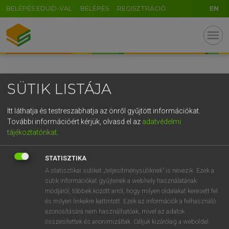
BELÉPÉS EDUID-VAL
BELÉPÉS
REGISZTRÁCIÓ
EN
GR
menu
5
6
7
8
9
ö
ü
ó
r
t
z
u
i
o
p
ő
ú
SÜTIK LISTÁJA
g
h
j
k
l
é
á
ű
Ω
v
b
n
m
,
.
-
AltGr
Itt láthatja és testreszabhatja az önről gyűjtött információkat.
További információért kérjük, olvasd el az
adatvédelmi
tájékoztatónkat
.
STATISZTIKA
A statisztikai sütiket „teljesítménysütiknek” is nevezik. Ezek a
sütik információkat gyűjtenek a webhely használatának
módjáról, többek között arról, hogy milyen oldalakat keresett fel
és milyen linkekre kattintott. Ezek az információk a felhasználó
azonosítására nem használhatóak, mivel az adatok
összesítettek és anonimizáltak. Céljuk kizárólag a weboldal