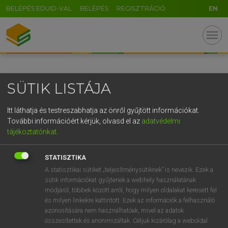
BELÉPÉS EDUID-VAL
BELÉPÉS
REGISZTRÁCIÓ
EN
GR
menu
5
6
7
8
9
ö
ü
ó
r
t
z
u
i
o
p
ő
ú
SÜTIK LISTÁJA
g
h
j
k
l
é
á
ű
Ω
v
b
n
m
,
.
-
AltGr
Itt láthatja és testreszabhatja az önről gyűjtött információkat.
További információért kérjük, olvasd el az
adatvédelmi
tájékoztatónkat
.
STATISZTIKA
A statisztikai sütiket „teljesítménysütiknek” is nevezik. Ezek a
sütik információkat gyűjtenek a webhely használatának
módjáról, többek között arról, hogy milyen oldalakat keresett fel
és milyen linkekre kattintott. Ezek az információk a felhasználó
azonosítására nem használhatóak, mivel az adatok
összesítettek és anonimizáltak. Céljuk kizárólag a weboldal