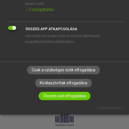
kezelő sütik.
↓
3
szolgáltatás
SÚGÓ
RÓLUNK
ELÉRHETŐSÉG
ÖSSZES APP ÁTKAPCSOLÁSA
Használja ezt a kapcsolót az összes alkalmazás
SÜTI BEÁLLÍTÁSOK
engedélyezéséhez/letiltásához.
IRATKOZZ FEL HÍRLEVELÜNKRE!
Csak a szükséges sütik elfogadása
Kiválasztottak elfogadása
Összes süti elfogadása
LICENCSZERZŐDÉS
ADATVÉDELEM
Powered by Klaro!