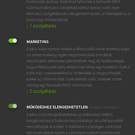
funkcióinak javítása. Ezek közé tartoznak a harmadik féltől
származó elemzési szolgáltatásokhoz tartozó sütik; ilyen
elemzési szolgáltatások a látogatóelemzések, a hőtérképek és a
OOOOPS!
közösségi médiaanalitika.
↓
1
szolgáltatás
Úgy látszik, a keresett oldal nem található!
MARKETING
Ezek a sütik nyomon követik a felhasználó online tevékenységét.
Az online tevékenységek megismerésével a hirdetők
relevánsabb reklámokat jeleníthetnek meg, és korlátozhatják,
hogy a felhasználó hány alkalommal láthat egy hirdetést. Ezek a
SZOTAR.NET APPLIKÁCIÓ
sütik más szervezetekkel és hirdetőkkel is megoszthatják
MICROSOFT OFFICE BŐVÍTMÉNY
ezeket az információkat. Ezek állandó sütik, amelyek szinte
BEÉPÜLŐ SZÓTÁRMODUL
mindig egy harmadik féltől származnak.
ONLINE NYELVVIZSGA
↓
2
szolgáltatás
MŰKÖDÉSHEZ ELENGEDHETETLEN
(mindig szükséges)
EGYÉNI FELHASZNÁLÓKNAK
Ezek a sütik elengedhetetlenek az oldalunkon történő
TANULÓKNAK
böngészéshez,a funkciók használatához, és a felhasználók
OKTATÁSI INTÉZMÉNYEKNEK
nem tilthatják le azokat. A feltétlenül szükséges sütik közé
VÁLLALATI MEGOLDÁSOK
tartoznak többek között a személyre szabott beállításokat