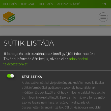
BELÉPÉS EDUID-VAL
BELÉPÉS
REGISZTRÁCIÓ
EN
GR
menu
5
6
7
8
9
ö
ü
ó
r
t
z
u
i
o
p
ő
ú
SÜTIK LISTÁJA
g
h
j
k
l
é
á
ű
Ω
v
b
n
m
,
.
-
AltGr
Itt láthatja és testreszabhatja az önről gyűjtött információkat.
További információért kérjük, olvasd el az
adatvédelmi
tájékoztatónkat
.
STATISZTIKA
A statisztikai sütiket „teljesítménysütiknek” is nevezik. Ezek a
sütik információkat gyűjtenek a webhely használatának
módjáról, többek között arról, hogy milyen oldalakat keresett fel
és milyen linkekre kattintott. Ezek az információk a felhasználó
azonosítására nem használhatóak, mivel az adatok
összesítettek és anonimizáltak. Céljuk kizárólag a weboldal