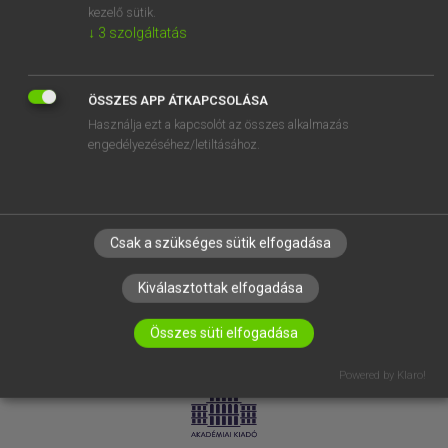
kezelő sütik.
↓
3
szolgáltatás
SÚGÓ
RÓLUNK
ELÉRHETŐSÉG
ÖSSZES APP ÁTKAPCSOLÁSA
Használja ezt a kapcsolót az összes alkalmazás
SÜTI BEÁLLÍTÁSOK
engedélyezéséhez/letiltásához.
IRATKOZZ FEL HÍRLEVELÜNKRE!
Csak a szükséges sütik elfogadása
Kiválasztottak elfogadása
Összes süti elfogadása
LICENCSZERZŐDÉS
ADATVÉDELEM
Powered by Klaro!