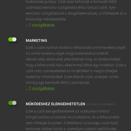
funkcióinak javítása. Ezek közé tartoznak a harmadik féltől
származó elemzési szolgáltatásokhoz tartozó sütik; ilyen
elemzési szolgáltatások a látogatóelemzések, a hőtérképek és a
OOOOPS!
közösségi médiaanalitika.
↓
1
szolgáltatás
Úgy látszik, a keresett oldal nem található!
MARKETING
Ezek a sütik nyomon követik a felhasználó online tevékenységét.
Az online tevékenységek megismerésével a hirdetők
relevánsabb reklámokat jeleníthetnek meg, és korlátozhatják,
hogy a felhasználó hány alkalommal láthat egy hirdetést. Ezek a
SZOTAR.NET APPLIKÁCIÓ
sütik más szervezetekkel és hirdetőkkel is megoszthatják
MICROSOFT OFFICE BŐVÍTMÉNY
ezeket az információkat. Ezek állandó sütik, amelyek szinte
BEÉPÜLŐ SZÓTÁRMODUL
mindig egy harmadik féltől származnak.
ONLINE NYELVVIZSGA
↓
2
szolgáltatás
MŰKÖDÉSHEZ ELENGEDHETETLEN
(mindig szükséges)
EGYÉNI FELHASZNÁLÓKNAK
Ezek a sütik elengedhetetlenek az oldalunkon történő
TANULÓKNAK
böngészéshez,a funkciók használatához, és a felhasználók
OKTATÁSI INTÉZMÉNYEKNEK
nem tilthatják le azokat. A feltétlenül szükséges sütik közé
VÁLLALATI MEGOLDÁSOK
tartoznak többek között a személyre szabott beállításokat