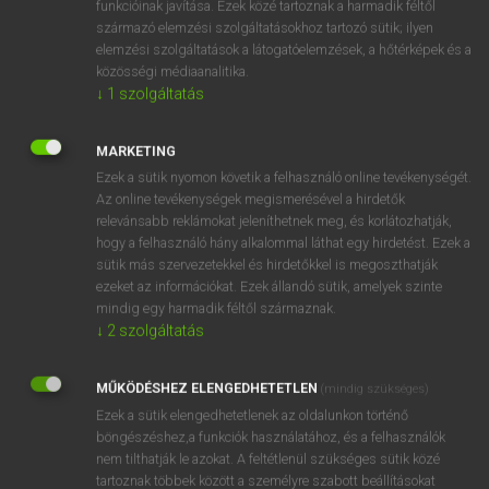
funkcióinak javítása. Ezek közé tartoznak a harmadik féltől
származó elemzési szolgáltatásokhoz tartozó sütik; ilyen
elemzési szolgáltatások a látogatóelemzések, a hőtérképek és a
OOOOPS!
közösségi médiaanalitika.
↓
1
szolgáltatás
Úgy látszik, a keresett oldal nem található!
MARKETING
Ezek a sütik nyomon követik a felhasználó online tevékenységét.
Az online tevékenységek megismerésével a hirdetők
relevánsabb reklámokat jeleníthetnek meg, és korlátozhatják,
hogy a felhasználó hány alkalommal láthat egy hirdetést. Ezek a
SZOTAR.NET APPLIKÁCIÓ
sütik más szervezetekkel és hirdetőkkel is megoszthatják
MICROSOFT OFFICE BŐVÍTMÉNY
ezeket az információkat. Ezek állandó sütik, amelyek szinte
BEÉPÜLŐ SZÓTÁRMODUL
mindig egy harmadik féltől származnak.
ONLINE NYELVVIZSGA
↓
2
szolgáltatás
MŰKÖDÉSHEZ ELENGEDHETETLEN
(mindig szükséges)
EGYÉNI FELHASZNÁLÓKNAK
Ezek a sütik elengedhetetlenek az oldalunkon történő
TANULÓKNAK
böngészéshez,a funkciók használatához, és a felhasználók
OKTATÁSI INTÉZMÉNYEKNEK
nem tilthatják le azokat. A feltétlenül szükséges sütik közé
VÁLLALATI MEGOLDÁSOK
tartoznak többek között a személyre szabott beállításokat