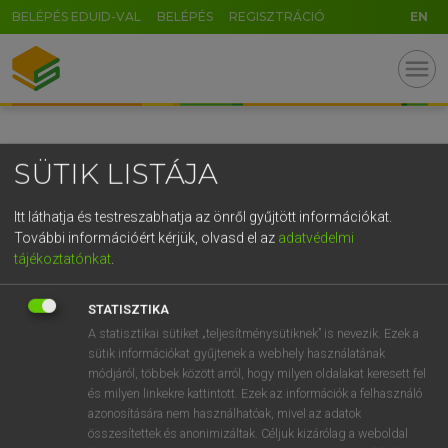
BELÉPÉS EDUID-VAL
BELÉPÉS
REGISZTRÁCIÓ
EN
GR
menu
5
6
7
8
9
ö
ü
ó
r
t
z
u
i
o
p
ő
ú
SÜTIK LISTÁJA
g
h
j
k
l
é
á
ű
Ω
v
b
n
m
,
.
-
AltGr
Itt láthatja és testreszabhatja az önről gyűjtött információkat.
További információért kérjük, olvasd el az
adatvédelmi
tájékoztatónkat
.
STATISZTIKA
A statisztikai sütiket „teljesítménysütiknek” is nevezik. Ezek a
sütik információkat gyűjtenek a webhely használatának
módjáról, többek között arról, hogy milyen oldalakat keresett fel
és milyen linkekre kattintott. Ezek az információk a felhasználó
azonosítására nem használhatóak, mivel az adatok
összesítettek és anonimizáltak. Céljuk kizárólag a weboldal