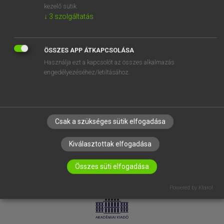
kezelő sütik.
↓
3
szolgáltatás
SÚGÓ
RÓLUNK
ELÉRHETŐSÉG
ÖSSZES APP ÁTKAPCSOLÁSA
Használja ezt a kapcsolót az összes alkalmazás
SÜTI BEÁLLÍTÁSOK
engedélyezéséhez/letiltásához.
IRATKOZZ FEL HÍRLEVELÜNKRE!
Csak a szükséges sütik elfogadása
Kiválasztottak elfogadása
Összes süti elfogadása
LICENCSZERZŐDÉS
ADATVÉDELEM
Powered by Klaro!