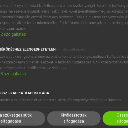
zek a sütik nyomon követik a felhasználó online tevékenységét. Az online tevékeny
egismerésével a hirdetők relevánsabb reklámokat jeleníthetnek meg, és korlátozhat
elhasználó hány alkalommal láthat egy hirdetést. Ezek a sütik más szervezetekkel és
OOOOPS!
egoszthatják ezeket az információkat. Ezek állandó sütik, amelyek szinte mindig 
éltől származnak.
2
szolgáltatás
Úgy látszik, a keresett oldal nem található!
ŰKÖDÉSHEZ ELENGEDHETETLEN
(mindig szükséges)
zek a sütik elengedhetetlenek az oldalunkon történő böngészéshez,a funkciók hasz
elhasználók nem tilthatják le azokat. A feltétlenül szükséges sütik közé tartoznak t
zemélyre szabott beállításokat kezelő sütik.
3
szolgáltatás
SSZES APP ÁTKAPCSOLÁSA
HASZNÁLÓKNAK
SÚGÓ
asználja ezt a kapcsolót az összes alkalmazás engedélyezéséhez/letiltásához.
K
RÓLUNK
NTÉZMÉNYEKNEK
ELÉRHETŐSÉG
a szükséges sütik
Kiválasztottak
Összes
MEGOLDÁSOK
SÜTI BEÁLLÍTÁSOK
elfogadása
elfogadása
elfog