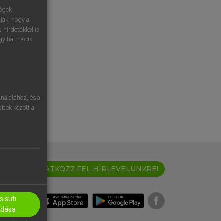
ségek
ják, hogy a
 hirdetőkkel is
egy harmadik
nálatához, és a
öbbek között a
IRATKOZZ FEL HÍRLEVELÜNKRE!
 süti
adása