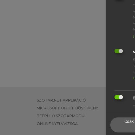
E
m
f
m
f
↓
M
E
f
s
↓
Ö
SZOTAR.NET APPLIKÁCIÓ
EGYÉNI FEL
H
MICROSOFT OFFICE BŐVÍTMÉNY
TANULÓKNA
BEÉPÜLŐ SZÓTÁRMODUL
OKTATÁSI I
Csak 
ONLINE NYELVVIZSGA
VÁLLALATI 