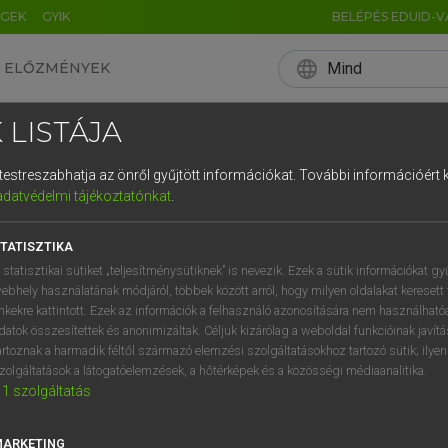
ÉGEK
GYIK
BELÉPÉS EDUID-V
language
Mind
ELŐZMÉNYEK
EN
HU
DE
CN
FR
ES
IT
NL
RU
 LISTÁJA
0
1
2
3
4
és testreszabhatja az önről gyűjtött információkat.
További információért k
q
w
e
adatvédelmi tájékoztatónkat
.
a
s
d
f
TATISZTIKA
í
y
x
c
 statisztikai sütiket „teljesítménysütiknek” is nevezik. Ezek a sütik információkat gy
ebhely használatának módjáról, többek között arról, hogy milyen oldalakat keresett 
inkekre kattintott. Ezek az információk a felhasználó azonosítására nem használható
datok összesítettek és anonimizáltak. Céljuk kizárólag a weboldal funkcióinak javít
artoznak a harmadik féltől származó elemzési szolgáltatásokhoz tartozó sütik; ilye
zolgáltatások a látogatóelemzések, a hőtérképek és a közösségi médiaanalitika.
1
szolgáltatás
MARKETING