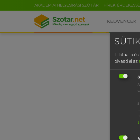
AKADÉMIAI HELYESÍRÁSI SZÓTÁR
HÍREK, ÉRDEKESS
KEDVENCEK
SÜTIK
Itt láthatja 
olvasd el az
S
A
w
l
a
t
s
↓