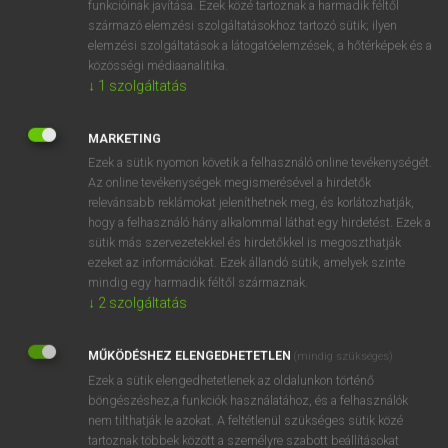
funkcióinak javítása. Ezek közé tartoznak a harmadik féltől
származó elemzési szolgáltatásokhoz tartozó sütik; ilyen
elemzési szolgáltatások a látogatóelemzések, a hőtérképek és a
OOOOPS!
közösségi médiaanalitika.
↓
1
szolgáltatás
Úgy látszik, a keresett oldal nem található!
MARKETING
Ezek a sütik nyomon követik a felhasználó online tevékenységét.
Az online tevékenységek megismerésével a hirdetők
relevánsabb reklámokat jeleníthetnek meg, és korlátozhatják,
hogy a felhasználó hány alkalommal láthat egy hirdetést. Ezek a
SZOTAR.NET APPLIKÁCIÓ
sütik más szervezetekkel és hirdetőkkel is megoszthatják
MICROSOFT OFFICE BŐVÍTMÉNY
ezeket az információkat. Ezek állandó sütik, amelyek szinte
BEÉPÜLŐ SZÓTÁRMODUL
mindig egy harmadik féltől származnak.
ONLINE NYELVVIZSGA
↓
2
szolgáltatás
MŰKÖDÉSHEZ ELENGEDHETETLEN
(mindig szükséges)
EGYÉNI FELHASZNÁLÓKNAK
Ezek a sütik elengedhetetlenek az oldalunkon történő
TANULÓKNAK
böngészéshez,a funkciók használatához, és a felhasználók
OKTATÁSI INTÉZMÉNYEKNEK
nem tilthatják le azokat. A feltétlenül szükséges sütik közé
VÁLLALATI MEGOLDÁSOK
tartoznak többek között a személyre szabott beállításokat