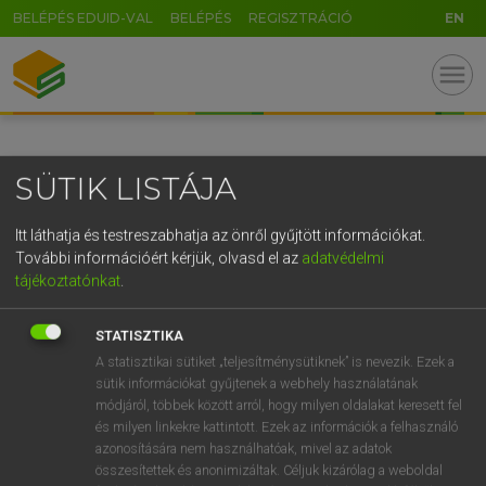
BELÉPÉS EDUID-VAL
BELÉPÉS
REGISZTRÁCIÓ
EN
GR
menu
5
6
7
8
9
ö
ü
ó
r
t
z
u
i
o
p
ő
ú
SÜTIK LISTÁJA
g
h
j
k
l
é
á
ű
Ω
v
b
n
m
,
.
-
AltGr
Itt láthatja és testreszabhatja az önről gyűjtött információkat.
További információért kérjük, olvasd el az
adatvédelmi
tájékoztatónkat
.
STATISZTIKA
A statisztikai sütiket „teljesítménysütiknek” is nevezik. Ezek a
sütik információkat gyűjtenek a webhely használatának
módjáról, többek között arról, hogy milyen oldalakat keresett fel
és milyen linkekre kattintott. Ezek az információk a felhasználó
azonosítására nem használhatóak, mivel az adatok
összesítettek és anonimizáltak. Céljuk kizárólag a weboldal