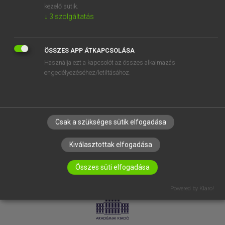
kezelő sütik.
↓
3
szolgáltatás
SÚGÓ
RÓLUNK
ELÉRHETŐSÉG
ÖSSZES APP ÁTKAPCSOLÁSA
Használja ezt a kapcsolót az összes alkalmazás
SÜTI BEÁLLÍTÁSOK
engedélyezéséhez/letiltásához.
IRATKOZZ FEL HÍRLEVELÜNKRE!
Csak a szükséges sütik elfogadása
Kiválasztottak elfogadása
Összes süti elfogadása
LICENCSZERZŐDÉS
ADATVÉDELEM
Powered by Klaro!