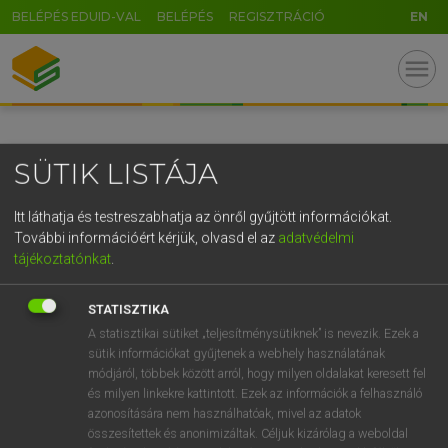
BELÉPÉS EDUID-VAL
BELÉPÉS
REGISZTRÁCIÓ
EN
GR
menu
5
6
7
8
9
ö
ü
ó
r
t
z
u
i
o
p
ő
ú
SÜTIK LISTÁJA
g
h
j
k
l
é
á
ű
Ω
v
b
n
m
,
.
-
AltGr
Itt láthatja és testreszabhatja az önről gyűjtött információkat.
További információért kérjük, olvasd el az
adatvédelmi
tájékoztatónkat
.
STATISZTIKA
A statisztikai sütiket „teljesítménysütiknek” is nevezik. Ezek a
sütik információkat gyűjtenek a webhely használatának
módjáról, többek között arról, hogy milyen oldalakat keresett fel
és milyen linkekre kattintott. Ezek az információk a felhasználó
azonosítására nem használhatóak, mivel az adatok
összesítettek és anonimizáltak. Céljuk kizárólag a weboldal