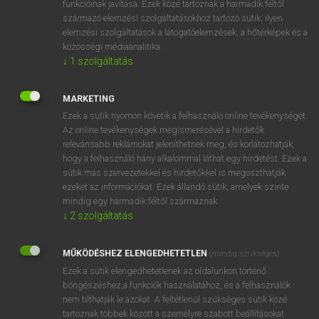
funkcióinak javítása. Ezek közé tartoznak a harmadik féltől
származó elemzési szolgáltatásokhoz tartozó sütik; ilyen
elemzési szolgáltatások a látogatóelemzések, a hőtérképek és a
OOOOPS!
közösségi médiaanalitika.
↓
1
szolgáltatás
Úgy látszik, a keresett oldal nem található!
MARKETING
Ezek a sütik nyomon követik a felhasználó online tevékenységét.
Az online tevékenységek megismerésével a hirdetők
relevánsabb reklámokat jeleníthetnek meg, és korlátozhatják,
hogy a felhasználó hány alkalommal láthat egy hirdetést. Ezek a
SZOTAR.NET APPLIKÁCIÓ
sütik más szervezetekkel és hirdetőkkel is megoszthatják
MICROSOFT OFFICE BŐVÍTMÉNY
ezeket az információkat. Ezek állandó sütik, amelyek szinte
BEÉPÜLŐ SZÓTÁRMODUL
mindig egy harmadik féltől származnak.
ONLINE NYELVVIZSGA
↓
2
szolgáltatás
MŰKÖDÉSHEZ ELENGEDHETETLEN
(mindig szükséges)
EGYÉNI FELHASZNÁLÓKNAK
Ezek a sütik elengedhetetlenek az oldalunkon történő
TANULÓKNAK
böngészéshez,a funkciók használatához, és a felhasználók
OKTATÁSI INTÉZMÉNYEKNEK
nem tilthatják le azokat. A feltétlenül szükséges sütik közé
VÁLLALATI MEGOLDÁSOK
tartoznak többek között a személyre szabott beállításokat