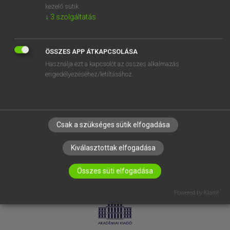
kezelő sütik.
↓
3
szolgáltatás
SÚGÓ
RÓLUNK
ELÉRHETŐSÉG
ÖSSZES APP ÁTKAPCSOLÁSA
Használja ezt a kapcsolót az összes alkalmazás
SÜTI BEÁLLÍTÁSOK
engedélyezéséhez/letiltásához.
IRATKOZZ FEL HÍRLEVELÜNKRE!
Csak a szükséges sütik elfogadása
Kiválasztottak elfogadása
Összes süti elfogadása
LICENCSZERZŐDÉS
ADATVÉDELEM
Powered by Klaro!