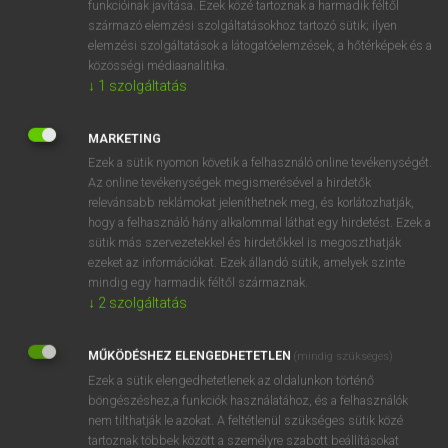
funkcióinak javítása. Ezek közé tartoznak a harmadik féltől
származó elemzési szolgáltatásokhoz tartozó sütik; ilyen
elemzési szolgáltatások a látogatóelemzések, a hőtérképek és a
OOOOPS!
közösségi médiaanalitika.
↓
1
szolgáltatás
Úgy látszik, a keresett oldal nem található!
MARKETING
Ezek a sütik nyomon követik a felhasználó online tevékenységét.
Az online tevékenységek megismerésével a hirdetők
relevánsabb reklámokat jeleníthetnek meg, és korlátozhatják,
hogy a felhasználó hány alkalommal láthat egy hirdetést. Ezek a
SZOTAR.NET APPLIKÁCIÓ
sütik más szervezetekkel és hirdetőkkel is megoszthatják
MICROSOFT OFFICE BŐVÍTMÉNY
ezeket az információkat. Ezek állandó sütik, amelyek szinte
BEÉPÜLŐ SZÓTÁRMODUL
mindig egy harmadik féltől származnak.
ONLINE NYELVVIZSGA
↓
2
szolgáltatás
MŰKÖDÉSHEZ ELENGEDHETETLEN
(mindig szükséges)
EGYÉNI FELHASZNÁLÓKNAK
Ezek a sütik elengedhetetlenek az oldalunkon történő
TANULÓKNAK
böngészéshez,a funkciók használatához, és a felhasználók
OKTATÁSI INTÉZMÉNYEKNEK
nem tilthatják le azokat. A feltétlenül szükséges sütik közé
VÁLLALATI MEGOLDÁSOK
tartoznak többek között a személyre szabott beállításokat