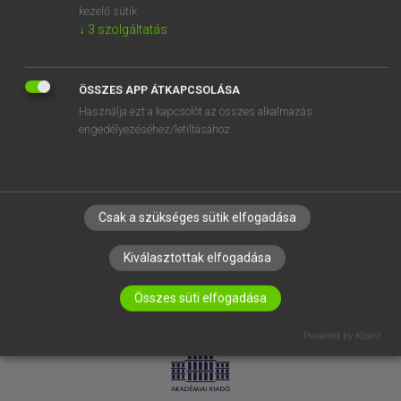
kezelő sütik.
↓
3
szolgáltatás
SÚGÓ
RÓLUNK
ELÉRHETŐSÉG
ÖSSZES APP ÁTKAPCSOLÁSA
Használja ezt a kapcsolót az összes alkalmazás
SÜTI BEÁLLÍTÁSOK
engedélyezéséhez/letiltásához.
IRATKOZZ FEL HÍRLEVELÜNKRE!
Csak a szükséges sütik elfogadása
Kiválasztottak elfogadása
Összes süti elfogadása
LICENCSZERZŐDÉS
ADATVÉDELEM
Powered by Klaro!