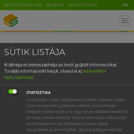
BELÉPÉS EDUID-VAL
BELÉPÉS
REGISZTRÁCIÓ
EN
GR
menu
5
6
7
8
9
ö
ü
ó
r
t
z
u
i
o
p
ő
ú
SÜTIK LISTÁJA
g
h
j
k
l
é
á
ű
Ω
v
b
n
m
,
.
-
AltGr
Itt láthatja és testreszabhatja az önről gyűjtött információkat.
További információért kérjük, olvasd el az
adatvédelmi
tájékoztatónkat
.
STATISZTIKA
A statisztikai sütiket „teljesítménysütiknek” is nevezik. Ezek a
sütik információkat gyűjtenek a webhely használatának
módjáról, többek között arról, hogy milyen oldalakat keresett fel
és milyen linkekre kattintott. Ezek az információk a felhasználó
azonosítására nem használhatóak, mivel az adatok
összesítettek és anonimizáltak. Céljuk kizárólag a weboldal