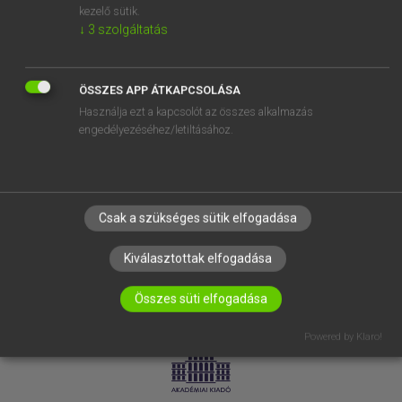
kezelő sütik.
↓
3
szolgáltatás
SÚGÓ
RÓLUNK
ELÉRHETŐSÉG
ÖSSZES APP ÁTKAPCSOLÁSA
Használja ezt a kapcsolót az összes alkalmazás
SÜTI BEÁLLÍTÁSOK
engedélyezéséhez/letiltásához.
IRATKOZZ FEL HÍRLEVELÜNKRE!
Csak a szükséges sütik elfogadása
Kiválasztottak elfogadása
Összes süti elfogadása
LICENCSZERZŐDÉS
ADATVÉDELEM
Powered by Klaro!