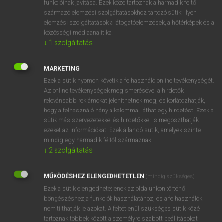
funkcióinak javítása. Ezek közé tartoznak a harmadik féltől
származó elemzési szolgáltatásokhoz tartozó sütik; ilyen
elemzési szolgáltatások a látogatóelemzések, a hőtérképek és a
OOOOPS!
közösségi médiaanalitika.
↓
1
szolgáltatás
Úgy látszik, a keresett oldal nem található!
MARKETING
Ezek a sütik nyomon követik a felhasználó online tevékenységét.
Az online tevékenységek megismerésével a hirdetők
relevánsabb reklámokat jeleníthetnek meg, és korlátozhatják,
hogy a felhasználó hány alkalommal láthat egy hirdetést. Ezek a
SZOTAR.NET APPLIKÁCIÓ
sütik más szervezetekkel és hirdetőkkel is megoszthatják
MICROSOFT OFFICE BŐVÍTMÉNY
ezeket az információkat. Ezek állandó sütik, amelyek szinte
BEÉPÜLŐ SZÓTÁRMODUL
mindig egy harmadik féltől származnak.
ONLINE NYELVVIZSGA
↓
2
szolgáltatás
MŰKÖDÉSHEZ ELENGEDHETETLEN
(mindig szükséges)
EGYÉNI FELHASZNÁLÓKNAK
Ezek a sütik elengedhetetlenek az oldalunkon történő
TANULÓKNAK
böngészéshez,a funkciók használatához, és a felhasználók
OKTATÁSI INTÉZMÉNYEKNEK
nem tilthatják le azokat. A feltétlenül szükséges sütik közé
VÁLLALATI MEGOLDÁSOK
tartoznak többek között a személyre szabott beállításokat