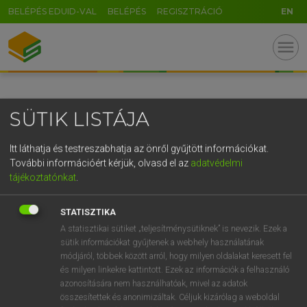
BELÉPÉS EDUID-VAL
BELÉPÉS
REGISZTRÁCIÓ
EN
GR
menu
5
6
7
8
9
ö
ü
ó
r
t
z
u
i
o
p
ő
ú
SÜTIK LISTÁJA
g
h
j
k
l
é
á
ű
Ω
v
b
n
m
,
.
-
AltGr
Itt láthatja és testreszabhatja az önről gyűjtött információkat.
További információért kérjük, olvasd el az
adatvédelmi
tájékoztatónkat
.
STATISZTIKA
A statisztikai sütiket „teljesítménysütiknek” is nevezik. Ezek a
sütik információkat gyűjtenek a webhely használatának
módjáról, többek között arról, hogy milyen oldalakat keresett fel
és milyen linkekre kattintott. Ezek az információk a felhasználó
azonosítására nem használhatóak, mivel az adatok
összesítettek és anonimizáltak. Céljuk kizárólag a weboldal