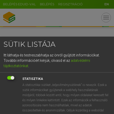
BELÉPÉS EDUID-VAL
BELÉPÉS
REGISZTRÁCIÓ
EN
GR
menu
5
6
7
8
9
ö
ü
ó
r
t
z
u
i
o
p
ő
ú
SÜTIK LISTÁJA
g
h
j
k
l
é
á
ű
Ω
v
b
n
m
,
.
-
AltGr
Itt láthatja és testreszabhatja az önről gyűjtött információkat.
További információért kérjük, olvasd el az
adatvédelmi
tájékoztatónkat
.
STATISZTIKA
A statisztikai sütiket „teljesítménysütiknek” is nevezik. Ezek a
sütik információkat gyűjtenek a webhely használatának
módjáról, többek között arról, hogy milyen oldalakat keresett fel
és milyen linkekre kattintott. Ezek az információk a felhasználó
azonosítására nem használhatóak, mivel az adatok
összesítettek és anonimizáltak. Céljuk kizárólag a weboldal