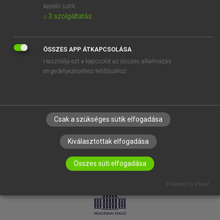
kezelő sütik.
↓
3
szolgáltatás
SÚGÓ
RÓLUNK
ELÉRHETŐSÉG
ÖSSZES APP ÁTKAPCSOLÁSA
Használja ezt a kapcsolót az összes alkalmazás
SÜTI BEÁLLÍTÁSOK
engedélyezéséhez/letiltásához.
IRATKOZZ FEL HÍRLEVELÜNKRE!
Csak a szükséges sütik elfogadása
Kiválasztottak elfogadása
Összes süti elfogadása
LICENCSZERZŐDÉS
ADATVÉDELEM
Powered by Klaro!