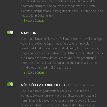
funkcióinak javítása. Ezek közé tartoznak a harmadik féltől
származó elemzési szolgáltatásokhoz tartozó sütik; ilyen
elemzési szolgáltatások a látogatóelemzések, a hőtérképek és a
OOOOPS!
közösségi médiaanalitika.
↓
1
szolgáltatás
Úgy látszik, a keresett oldal nem található!
MARKETING
Ezek a sütik nyomon követik a felhasználó online tevékenységét.
Az online tevékenységek megismerésével a hirdetők
relevánsabb reklámokat jeleníthetnek meg, és korlátozhatják,
hogy a felhasználó hány alkalommal láthat egy hirdetést. Ezek a
SZOTAR.NET APPLIKÁCIÓ
sütik más szervezetekkel és hirdetőkkel is megoszthatják
MICROSOFT OFFICE BŐVÍTMÉNY
ezeket az információkat. Ezek állandó sütik, amelyek szinte
BEÉPÜLŐ SZÓTÁRMODUL
mindig egy harmadik féltől származnak.
ONLINE NYELVVIZSGA
↓
2
szolgáltatás
MŰKÖDÉSHEZ ELENGEDHETETLEN
(mindig szükséges)
EGYÉNI FELHASZNÁLÓKNAK
Ezek a sütik elengedhetetlenek az oldalunkon történő
TANULÓKNAK
böngészéshez,a funkciók használatához, és a felhasználók
OKTATÁSI INTÉZMÉNYEKNEK
nem tilthatják le azokat. A feltétlenül szükséges sütik közé
VÁLLALATI MEGOLDÁSOK
tartoznak többek között a személyre szabott beállításokat