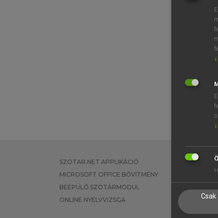
E
m
f
m
f
↓
M
E
f
s
↓
Ö
SZOTAR.NET APPLIKÁCIÓ
EGYÉNI FEL
H
MICROSOFT OFFICE BŐVÍTMÉNY
TANULÓKNA
BEÉPÜLŐ SZÓTÁRMODUL
OKTATÁSI I
Csak 
ONLINE NYELVVIZSGA
VÁLLALATI 