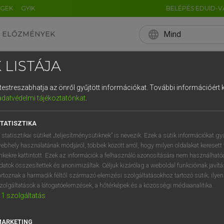
ÉGEK
GYIK
BELÉPÉS EDUID-V
language
Mind
ELŐZMÉNYEK
EN
HU
DE
CN
FR
ES
IT
NL
RU
 LISTÁJA
0
1
2
3
4
és testreszabhatja az önről gyűjtött információkat.
További információért k
q
w
e
adatvédelmi tájékoztatónkat
.
a
s
d
f
TATISZTIKA
í
y
x
c
 statisztikai sütiket „teljesítménysütiknek” is nevezik. Ezek a sütik információkat gy
ebhely használatának módjáról, többek között arról, hogy milyen oldalakat keresett 
inkekre kattintott. Ezek az információk a felhasználó azonosítására nem használható
datok összesítettek és anonimizáltak. Céljuk kizárólag a weboldal funkcióinak javít
artoznak a harmadik féltől származó elemzési szolgáltatásokhoz tartozó sütik; ilye
zolgáltatások a látogatóelemzések, a hőtérképek és a közösségi médiaanalitika.
1
szolgáltatás
MARKETING