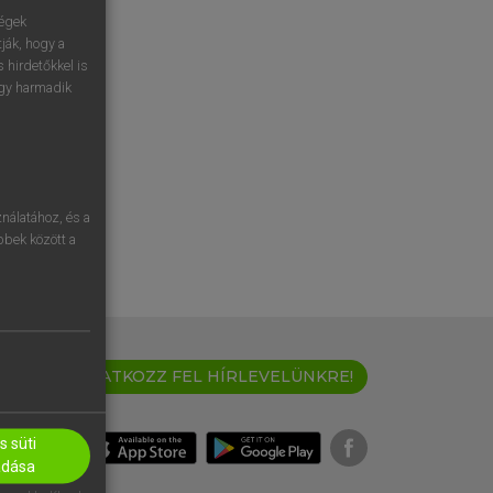
ségek
ják, hogy a
 hirdetőkkel is
egy harmadik
nálatához, és a
öbbek között a
IRATKOZZ FEL HÍRLEVELÜNKRE!
 süti
adása