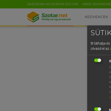
AKADÉMIAI HELYESÍRÁSI SZÓTÁR
HÍREK, ÉRDEKESS
KEDVENCEK
SÜTIK
Itt láthatja 
olvasd el az
S
A
w
l
a
t
s
↓