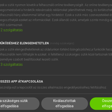
zek a sütik nyomon követik a felhasználó online tevékenységét. Az online tevékeny
egismerésével a hirdetők relevánsabb reklámokat jeleníthetnek meg, és korlátozhat
elhasználó hány alkalommal láthat egy hirdetést. Ezek a sütik más szervezetekkel és
OOOOPS!
egoszthatják ezeket az információkat. Ezek állandó sütik, amelyek szinte mindig 
éltől származnak.
2
szolgáltatás
Úgy látszik, a keresett oldal nem található!
ŰKÖDÉSHEZ ELENGEDHETETLEN
(mindig szükséges)
zek a sütik elengedhetetlenek az oldalunkon történő böngészéshez,a funkciók hasz
elhasználók nem tilthatják le azokat. A feltétlenül szükséges sütik közé tartoznak t
zemélyre szabott beállításokat kezelő sütik.
3
szolgáltatás
SSZES APP ÁTKAPCSOLÁSA
HASZNÁLÓKNAK
SÚGÓ
asználja ezt a kapcsolót az összes alkalmazás engedélyezéséhez/letiltásához.
K
RÓLUNK
NTÉZMÉNYEKNEK
ELÉRHETŐSÉG
a szükséges sütik
Kiválasztottak
Összes
MEGOLDÁSOK
SÜTI BEÁLLÍTÁSOK
elfogadása
elfogadása
elfog