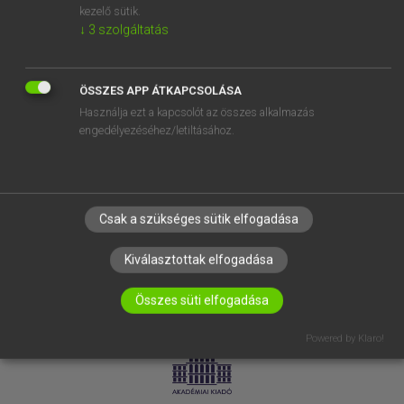
kezelő sütik.
↓
3
szolgáltatás
SÚGÓ
RÓLUNK
ELÉRHETŐSÉG
ÖSSZES APP ÁTKAPCSOLÁSA
Használja ezt a kapcsolót az összes alkalmazás
SÜTI BEÁLLÍTÁSOK
engedélyezéséhez/letiltásához.
IRATKOZZ FEL HÍRLEVELÜNKRE!
Csak a szükséges sütik elfogadása
Kiválasztottak elfogadása
Összes süti elfogadása
LICENCSZERZŐDÉS
ADATVÉDELEM
Powered by Klaro!