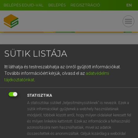
BELÉPÉS EDUID-VAL
BELÉPÉS
REGISZTRÁCIÓ
EN
GR
menu
5
6
7
8
9
ö
ü
ó
r
t
z
u
i
o
p
ő
ú
SÜTIK LISTÁJA
g
h
j
k
l
é
á
ű
Ω
v
b
n
m
,
.
-
AltGr
Itt láthatja és testreszabhatja az önről gyűjtött információkat.
További információért kérjük, olvasd el az
adatvédelmi
tájékoztatónkat
.
STATISZTIKA
A statisztikai sütiket „teljesítménysütiknek” is nevezik. Ezek a
sütik információkat gyűjtenek a webhely használatának
módjáról, többek között arról, hogy milyen oldalakat keresett fel
és milyen linkekre kattintott. Ezek az információk a felhasználó
azonosítására nem használhatóak, mivel az adatok
összesítettek és anonimizáltak. Céljuk kizárólag a weboldal