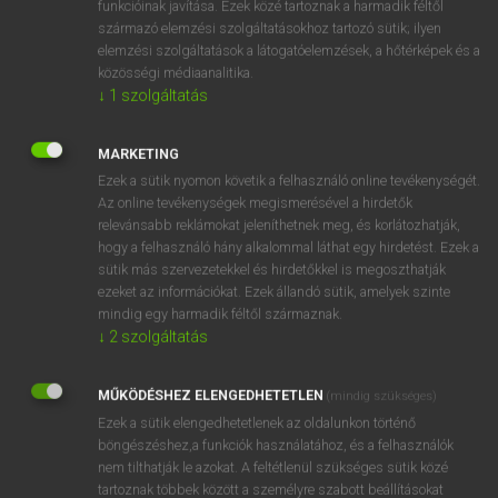
funkcióinak javítása. Ezek közé tartoznak a harmadik féltől
származó elemzési szolgáltatásokhoz tartozó sütik; ilyen
elemzési szolgáltatások a látogatóelemzések, a hőtérképek és a
OOOOPS!
közösségi médiaanalitika.
↓
1
szolgáltatás
Úgy látszik, a keresett oldal nem található!
MARKETING
Ezek a sütik nyomon követik a felhasználó online tevékenységét.
Az online tevékenységek megismerésével a hirdetők
relevánsabb reklámokat jeleníthetnek meg, és korlátozhatják,
hogy a felhasználó hány alkalommal láthat egy hirdetést. Ezek a
SZOTAR.NET APPLIKÁCIÓ
sütik más szervezetekkel és hirdetőkkel is megoszthatják
MICROSOFT OFFICE BŐVÍTMÉNY
ezeket az információkat. Ezek állandó sütik, amelyek szinte
BEÉPÜLŐ SZÓTÁRMODUL
mindig egy harmadik féltől származnak.
ONLINE NYELVVIZSGA
↓
2
szolgáltatás
MŰKÖDÉSHEZ ELENGEDHETETLEN
(mindig szükséges)
EGYÉNI FELHASZNÁLÓKNAK
Ezek a sütik elengedhetetlenek az oldalunkon történő
TANULÓKNAK
böngészéshez,a funkciók használatához, és a felhasználók
OKTATÁSI INTÉZMÉNYEKNEK
nem tilthatják le azokat. A feltétlenül szükséges sütik közé
VÁLLALATI MEGOLDÁSOK
tartoznak többek között a személyre szabott beállításokat