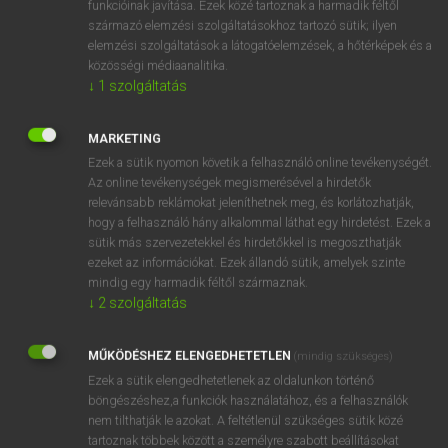
funkcióinak javítása. Ezek közé tartoznak a harmadik féltől
származó elemzési szolgáltatásokhoz tartozó sütik; ilyen
elemzési szolgáltatások a látogatóelemzések, a hőtérképek és a
OOOOPS!
közösségi médiaanalitika.
↓
1
szolgáltatás
Úgy látszik, a keresett oldal nem található!
MARKETING
Ezek a sütik nyomon követik a felhasználó online tevékenységét.
Az online tevékenységek megismerésével a hirdetők
relevánsabb reklámokat jeleníthetnek meg, és korlátozhatják,
hogy a felhasználó hány alkalommal láthat egy hirdetést. Ezek a
SZOTAR.NET APPLIKÁCIÓ
sütik más szervezetekkel és hirdetőkkel is megoszthatják
MICROSOFT OFFICE BŐVÍTMÉNY
ezeket az információkat. Ezek állandó sütik, amelyek szinte
BEÉPÜLŐ SZÓTÁRMODUL
mindig egy harmadik féltől származnak.
ONLINE NYELVVIZSGA
↓
2
szolgáltatás
MŰKÖDÉSHEZ ELENGEDHETETLEN
(mindig szükséges)
EGYÉNI FELHASZNÁLÓKNAK
Ezek a sütik elengedhetetlenek az oldalunkon történő
TANULÓKNAK
böngészéshez,a funkciók használatához, és a felhasználók
OKTATÁSI INTÉZMÉNYEKNEK
nem tilthatják le azokat. A feltétlenül szükséges sütik közé
VÁLLALATI MEGOLDÁSOK
tartoznak többek között a személyre szabott beállításokat