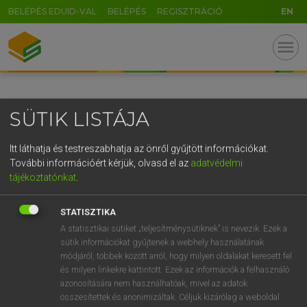
BELÉPÉS EDUID-VAL
BELÉPÉS
REGISZTRÁCIÓ
EN
GR
menu
5
6
7
8
9
ö
ü
ó
r
t
z
u
i
o
p
ő
ú
SÜTIK LISTÁJA
g
h
j
k
l
é
á
ű
Ω
v
b
n
m
,
.
-
AltGr
Itt láthatja és testreszabhatja az önről gyűjtött információkat.
További információért kérjük, olvasd el az
adatvédelmi
tájékoztatónkat
.
STATISZTIKA
A statisztikai sütiket „teljesítménysütiknek” is nevezik. Ezek a
sütik információkat gyűjtenek a webhely használatának
módjáról, többek között arról, hogy milyen oldalakat keresett fel
és milyen linkekre kattintott. Ezek az információk a felhasználó
azonosítására nem használhatóak, mivel az adatok
összesítettek és anonimizáltak. Céljuk kizárólag a weboldal