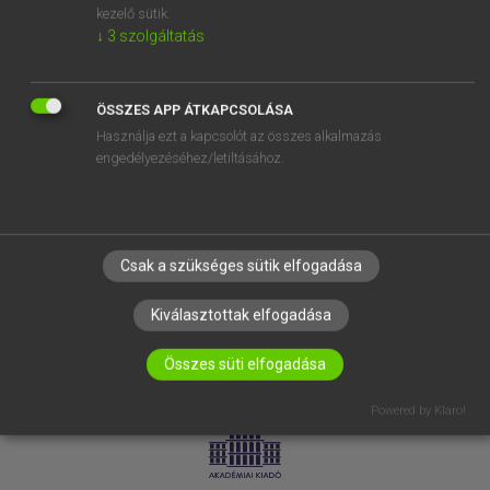
kezelő sütik.
↓
3
szolgáltatás
SÚGÓ
RÓLUNK
ELÉRHETŐSÉG
ÖSSZES APP ÁTKAPCSOLÁSA
Használja ezt a kapcsolót az összes alkalmazás
SÜTI BEÁLLÍTÁSOK
engedélyezéséhez/letiltásához.
IRATKOZZ FEL HÍRLEVELÜNKRE!
Csak a szükséges sütik elfogadása
Kiválasztottak elfogadása
Összes süti elfogadása
LICENCSZERZŐDÉS
ADATVÉDELEM
Powered by Klaro!