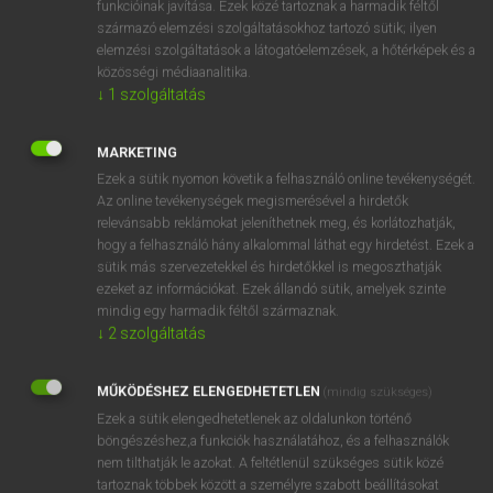
funkcióinak javítása. Ezek közé tartoznak a harmadik féltől
származó elemzési szolgáltatásokhoz tartozó sütik; ilyen
elemzési szolgáltatások a látogatóelemzések, a hőtérképek és a
OOOOPS!
közösségi médiaanalitika.
↓
1
szolgáltatás
Úgy látszik, a keresett oldal nem található!
MARKETING
Ezek a sütik nyomon követik a felhasználó online tevékenységét.
Az online tevékenységek megismerésével a hirdetők
relevánsabb reklámokat jeleníthetnek meg, és korlátozhatják,
hogy a felhasználó hány alkalommal láthat egy hirdetést. Ezek a
SZOTAR.NET APPLIKÁCIÓ
sütik más szervezetekkel és hirdetőkkel is megoszthatják
MICROSOFT OFFICE BŐVÍTMÉNY
ezeket az információkat. Ezek állandó sütik, amelyek szinte
BEÉPÜLŐ SZÓTÁRMODUL
mindig egy harmadik féltől származnak.
ONLINE NYELVVIZSGA
↓
2
szolgáltatás
MŰKÖDÉSHEZ ELENGEDHETETLEN
(mindig szükséges)
EGYÉNI FELHASZNÁLÓKNAK
Ezek a sütik elengedhetetlenek az oldalunkon történő
TANULÓKNAK
böngészéshez,a funkciók használatához, és a felhasználók
OKTATÁSI INTÉZMÉNYEKNEK
nem tilthatják le azokat. A feltétlenül szükséges sütik közé
VÁLLALATI MEGOLDÁSOK
tartoznak többek között a személyre szabott beállításokat