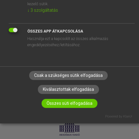
kezelő sütik.
↓
3
szolgáltatás
SÚGÓ
RÓLUNK
ELÉRHETŐSÉG
ÖSSZES APP ÁTKAPCSOLÁSA
Használja ezt a kapcsolót az összes alkalmazás
SÜTI BEÁLLÍTÁSOK
engedélyezéséhez/letiltásához.
IRATKOZZ FEL HÍRLEVELÜNKRE!
Csak a szükséges sütik elfogadása
Kiválasztottak elfogadása
Összes süti elfogadása
LICENCSZERZŐDÉS
ADATVÉDELEM
Powered by Klaro!