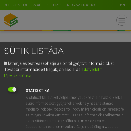
BELÉPÉS EDUID-VAL
BELÉPÉS
REGISZTRÁCIÓ
EN
GR
menu
5
6
7
8
9
ö
ü
ó
r
t
z
u
i
o
p
ő
ú
SÜTIK LISTÁJA
g
h
j
k
l
é
á
ű
Ω
v
b
n
m
,
.
-
AltGr
Itt láthatja és testreszabhatja az önről gyűjtött információkat.
További információért kérjük, olvasd el az
adatvédelmi
tájékoztatónkat
.
STATISZTIKA
A statisztikai sütiket „teljesítménysütiknek” is nevezik. Ezek a
sütik információkat gyűjtenek a webhely használatának
módjáról, többek között arról, hogy milyen oldalakat keresett fel
és milyen linkekre kattintott. Ezek az információk a felhasználó
azonosítására nem használhatóak, mivel az adatok
összesítettek és anonimizáltak. Céljuk kizárólag a weboldal