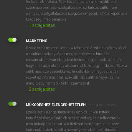
funkcióinak javítása. Ezek közé tartoznak a harmadik féltől
származó elemzési szolgáltatásokhoz tartozó sütik; ilyen
elemzési szolgáltatások a látogatóelemzések, a hőtérképek és a
OOOOPS!
közösségi médiaanalitika.
↓
1
szolgáltatás
Úgy látszik, a keresett oldal nem található!
MARKETING
Ezek a sütik nyomon követik a felhasználó online tevékenységét.
Az online tevékenységek megismerésével a hirdetők
relevánsabb reklámokat jeleníthetnek meg, és korlátozhatják,
hogy a felhasználó hány alkalommal láthat egy hirdetést. Ezek a
SZOTAR.NET APPLIKÁCIÓ
sütik más szervezetekkel és hirdetőkkel is megoszthatják
MICROSOFT OFFICE BŐVÍTMÉNY
ezeket az információkat. Ezek állandó sütik, amelyek szinte
BEÉPÜLŐ SZÓTÁRMODUL
mindig egy harmadik féltől származnak.
ONLINE NYELVVIZSGA
↓
2
szolgáltatás
MŰKÖDÉSHEZ ELENGEDHETETLEN
(mindig szükséges)
EGYÉNI FELHASZNÁLÓKNAK
Ezek a sütik elengedhetetlenek az oldalunkon történő
TANULÓKNAK
böngészéshez,a funkciók használatához, és a felhasználók
OKTATÁSI INTÉZMÉNYEKNEK
nem tilthatják le azokat. A feltétlenül szükséges sütik közé
VÁLLALATI MEGOLDÁSOK
tartoznak többek között a személyre szabott beállításokat