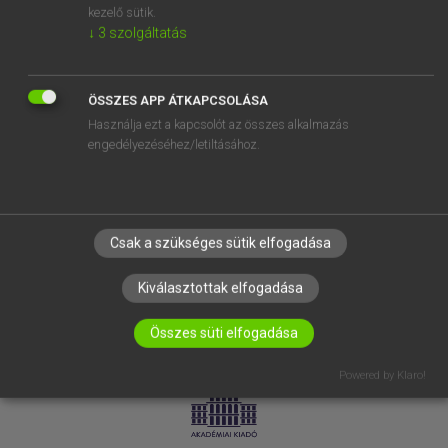
kezelő sütik.
↓
3
szolgáltatás
SÚGÓ
RÓLUNK
ELÉRHETŐSÉG
ÖSSZES APP ÁTKAPCSOLÁSA
Használja ezt a kapcsolót az összes alkalmazás
SÜTI BEÁLLÍTÁSOK
engedélyezéséhez/letiltásához.
IRATKOZZ FEL HÍRLEVELÜNKRE!
Csak a szükséges sütik elfogadása
Kiválasztottak elfogadása
Összes süti elfogadása
LICENCSZERZŐDÉS
ADATVÉDELEM
Powered by Klaro!