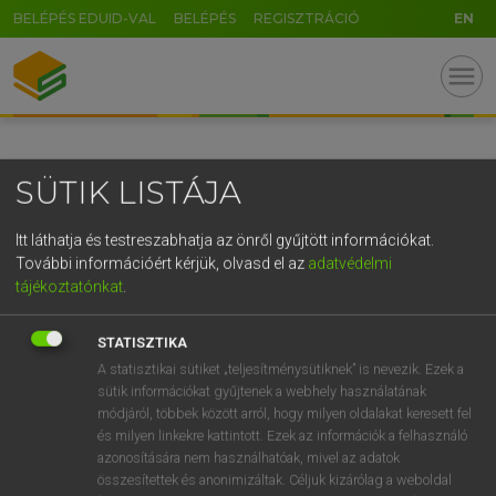
BELÉPÉS EDUID-VAL
BELÉPÉS
REGISZTRÁCIÓ
EN
GR
menu
5
6
7
8
9
ö
ü
ó
r
t
z
u
i
o
p
ő
ú
SÜTIK LISTÁJA
g
h
j
k
l
é
á
ű
Ω
v
b
n
m
,
.
-
AltGr
Itt láthatja és testreszabhatja az önről gyűjtött információkat.
További információért kérjük, olvasd el az
adatvédelmi
tájékoztatónkat
.
STATISZTIKA
A statisztikai sütiket „teljesítménysütiknek” is nevezik. Ezek a
sütik információkat gyűjtenek a webhely használatának
módjáról, többek között arról, hogy milyen oldalakat keresett fel
és milyen linkekre kattintott. Ezek az információk a felhasználó
azonosítására nem használhatóak, mivel az adatok
összesítettek és anonimizáltak. Céljuk kizárólag a weboldal