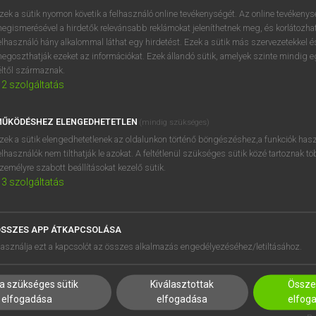
zek a sütik nyomon követik a felhasználó online tevékenységét. Az online tevékeny
egismerésével a hirdetők relevánsabb reklámokat jeleníthetnek meg, és korlátozhat
elhasználó hány alkalommal láthat egy hirdetést. Ezek a sütik más szervezetekkel és
OOOOPS!
egoszthatják ezeket az információkat. Ezek állandó sütik, amelyek szinte mindig 
éltől származnak.
2
szolgáltatás
Úgy látszik, a keresett oldal nem található!
ŰKÖDÉSHEZ ELENGEDHETETLEN
(mindig szükséges)
zek a sütik elengedhetetlenek az oldalunkon történő böngészéshez,a funkciók hasz
elhasználók nem tilthatják le azokat. A feltétlenül szükséges sütik közé tartoznak t
zemélyre szabott beállításokat kezelő sütik.
3
szolgáltatás
SSZES APP ÁTKAPCSOLÁSA
HASZNÁLÓKNAK
SÚGÓ
asználja ezt a kapcsolót az összes alkalmazás engedélyezéséhez/letiltásához.
K
RÓLUNK
NTÉZMÉNYEKNEK
ELÉRHETŐSÉG
a szükséges sütik
Kiválasztottak
Összes
MEGOLDÁSOK
SÜTI BEÁLLÍTÁSOK
elfogadása
elfogadása
elfog