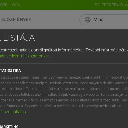
ÉGEK
GYIK
BELÉPÉS EDUID-V
language
Mind
ELŐZMÉNYEK
EN
HU
DE
CN
FR
ES
IT
NL
RU
 LISTÁJA
0
1
2
3
4
és testreszabhatja az önről gyűjtött információkat.
További információért k
q
w
e
adatvédelmi tájékoztatónkat
.
a
s
d
f
TATISZTIKA
í
y
x
c
 statisztikai sütiket „teljesítménysütiknek” is nevezik. Ezek a sütik információkat gy
ebhely használatának módjáról, többek között arról, hogy milyen oldalakat keresett 
inkekre kattintott. Ezek az információk a felhasználó azonosítására nem használható
datok összesítettek és anonimizáltak. Céljuk kizárólag a weboldal funkcióinak javít
artoznak a harmadik féltől származó elemzési szolgáltatásokhoz tartozó sütik; ilye
zolgáltatások a látogatóelemzések, a hőtérképek és a közösségi médiaanalitika.
1
szolgáltatás
MARKETING