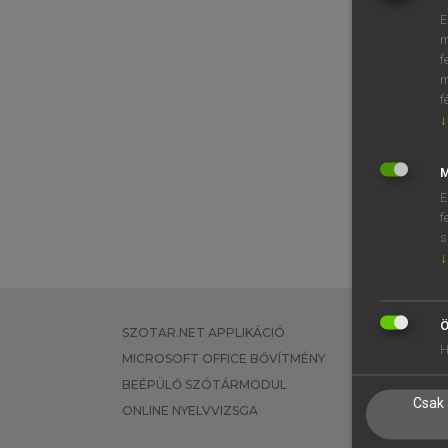
E
m
f
m
f
↓
M
E
f
s
↓
Ö
SZOTAR.NET APPLIKÁCIÓ
EGYÉNI FEL
H
MICROSOFT OFFICE BŐVÍTMÉNY
TANULÓKNA
BEÉPÜLŐ SZÓTÁRMODUL
OKTATÁSI I
Csak 
ONLINE NYELVVIZSGA
VÁLLALATI 