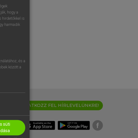
ségek
ják, hogy a
 hirdetőkkel is
egy harmadik
nálatához, és a
öbbek között a
IRATKOZZ FEL HÍRLEVELÜNKRE!
 süti
adása