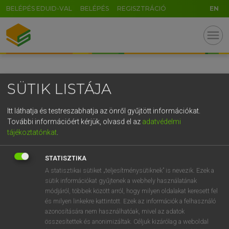
BELÉPÉS EDUID-VAL
BELÉPÉS
REGISZTRÁCIÓ
EN
GR
menu
5
6
7
8
9
ö
ü
ó
r
t
z
u
i
o
p
ő
ú
SÜTIK LISTÁJA
g
h
j
k
l
é
á
ű
Ω
v
b
n
m
,
.
-
AltGr
Itt láthatja és testreszabhatja az önről gyűjtött információkat.
További információért kérjük, olvasd el az
adatvédelmi
tájékoztatónkat
.
STATISZTIKA
A statisztikai sütiket „teljesítménysütiknek” is nevezik. Ezek a
sütik információkat gyűjtenek a webhely használatának
módjáról, többek között arról, hogy milyen oldalakat keresett fel
és milyen linkekre kattintott. Ezek az információk a felhasználó
azonosítására nem használhatóak, mivel az adatok
összesítettek és anonimizáltak. Céljuk kizárólag a weboldal