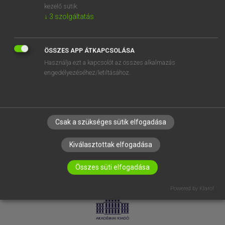
kezelő sütik.
↓
3
szolgáltatás
SÚGÓ
RÓLUNK
ELÉRHETŐSÉG
ÖSSZES APP ÁTKAPCSOLÁSA
Használja ezt a kapcsolót az összes alkalmazás
SÜTI BEÁLLÍTÁSOK
engedélyezéséhez/letiltásához.
IRATKOZZ FEL HÍRLEVELÜNKRE!
Csak a szükséges sütik elfogadása
Kiválasztottak elfogadása
Összes süti elfogadása
LICENCSZERZŐDÉS
ADATVÉDELEM
Powered by Klaro!