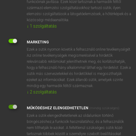
funkcióinak javítása. Ezek közé tartoznak a harmadik féltől
származó elemzési szolgáltatásokhoz tartozó sütik; ilyen
elemzési szolgáltatások a látogatóelemzések, a hőtérképek és a
OOOOPS!
közösségi médiaanalitika.
↓
1
szolgáltatás
Úgy látszik, a keresett oldal nem található!
MARKETING
Ezek a sütik nyomon követik a felhasználó online tevékenységét.
Az online tevékenységek megismerésével a hirdetők
relevánsabb reklámokat jeleníthetnek meg, és korlátozhatják,
hogy a felhasználó hány alkalommal láthat egy hirdetést. Ezek a
SZOTAR.NET APPLIKÁCIÓ
sütik más szervezetekkel és hirdetőkkel is megoszthatják
MICROSOFT OFFICE BŐVÍTMÉNY
ezeket az információkat. Ezek állandó sütik, amelyek szinte
BEÉPÜLŐ SZÓTÁRMODUL
mindig egy harmadik féltől származnak.
ONLINE NYELVVIZSGA
↓
2
szolgáltatás
MŰKÖDÉSHEZ ELENGEDHETETLEN
(mindig szükséges)
EGYÉNI FELHASZNÁLÓKNAK
Ezek a sütik elengedhetetlenek az oldalunkon történő
TANULÓKNAK
böngészéshez,a funkciók használatához, és a felhasználók
OKTATÁSI INTÉZMÉNYEKNEK
nem tilthatják le azokat. A feltétlenül szükséges sütik közé
VÁLLALATI MEGOLDÁSOK
tartoznak többek között a személyre szabott beállításokat