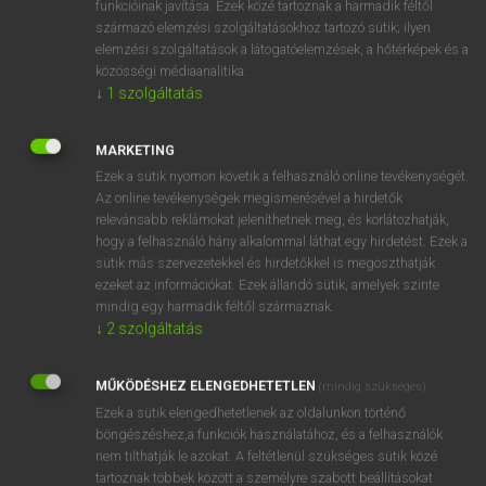
funkcióinak javítása. Ezek közé tartoznak a harmadik féltől
származó elemzési szolgáltatásokhoz tartozó sütik; ilyen
elemzési szolgáltatások a látogatóelemzések, a hőtérképek és a
OOOOPS!
közösségi médiaanalitika.
↓
1
szolgáltatás
Úgy látszik, a keresett oldal nem található!
MARKETING
Ezek a sütik nyomon követik a felhasználó online tevékenységét.
Az online tevékenységek megismerésével a hirdetők
relevánsabb reklámokat jeleníthetnek meg, és korlátozhatják,
hogy a felhasználó hány alkalommal láthat egy hirdetést. Ezek a
SZOTAR.NET APPLIKÁCIÓ
sütik más szervezetekkel és hirdetőkkel is megoszthatják
MICROSOFT OFFICE BŐVÍTMÉNY
ezeket az információkat. Ezek állandó sütik, amelyek szinte
BEÉPÜLŐ SZÓTÁRMODUL
mindig egy harmadik féltől származnak.
ONLINE NYELVVIZSGA
↓
2
szolgáltatás
MŰKÖDÉSHEZ ELENGEDHETETLEN
(mindig szükséges)
EGYÉNI FELHASZNÁLÓKNAK
Ezek a sütik elengedhetetlenek az oldalunkon történő
TANULÓKNAK
böngészéshez,a funkciók használatához, és a felhasználók
OKTATÁSI INTÉZMÉNYEKNEK
nem tilthatják le azokat. A feltétlenül szükséges sütik közé
VÁLLALATI MEGOLDÁSOK
tartoznak többek között a személyre szabott beállításokat