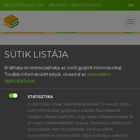
BELÉPÉS EDUID-VAL
BELÉPÉS
REGISZTRÁCIÓ
EN
GR
menu
5
6
7
8
9
ö
ü
ó
r
t
z
u
i
o
p
ő
ú
SÜTIK LISTÁJA
g
h
j
k
l
é
á
ű
Ω
v
b
n
m
,
.
-
AltGr
Itt láthatja és testreszabhatja az önről gyűjtött információkat.
További információért kérjük, olvasd el az
adatvédelmi
tájékoztatónkat
.
STATISZTIKA
A statisztikai sütiket „teljesítménysütiknek” is nevezik. Ezek a
sütik információkat gyűjtenek a webhely használatának
módjáról, többek között arról, hogy milyen oldalakat keresett fel
és milyen linkekre kattintott. Ezek az információk a felhasználó
azonosítására nem használhatóak, mivel az adatok
összesítettek és anonimizáltak. Céljuk kizárólag a weboldal