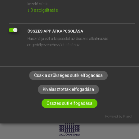
kezelő sütik.
↓
3
szolgáltatás
SÚGÓ
RÓLUNK
ELÉRHETŐSÉG
ÖSSZES APP ÁTKAPCSOLÁSA
Használja ezt a kapcsolót az összes alkalmazás
SÜTI BEÁLLÍTÁSOK
engedélyezéséhez/letiltásához.
IRATKOZZ FEL HÍRLEVELÜNKRE!
Csak a szükséges sütik elfogadása
Kiválasztottak elfogadása
Összes süti elfogadása
LICENCSZERZŐDÉS
ADATVÉDELEM
Powered by Klaro!