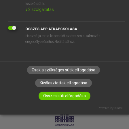
kezelő sütik.
↓
3
szolgáltatás
SÚGÓ
RÓLUNK
ELÉRHETŐSÉG
ÖSSZES APP ÁTKAPCSOLÁSA
Használja ezt a kapcsolót az összes alkalmazás
SÜTI BEÁLLÍTÁSOK
engedélyezéséhez/letiltásához.
IRATKOZZ FEL HÍRLEVELÜNKRE!
Csak a szükséges sütik elfogadása
Kiválasztottak elfogadása
Összes süti elfogadása
LICENCSZERZŐDÉS
ADATVÉDELEM
Powered by Klaro!