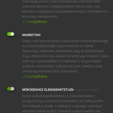
funkcióinak javítása. Ezek közé tartoznak a harmadik féltől
származó elemzési szolgáltatásokhoz tartozó sütik; ilyen
elemzési szolgáltatások a látogatóelemzések, a hőtérképek és a
OOOOPS!
közösségi médiaanalitika.
↓
1
szolgáltatás
Úgy látszik, a keresett oldal nem található!
MARKETING
Ezek a sütik nyomon követik a felhasználó online tevékenységét.
Az online tevékenységek megismerésével a hirdetők
relevánsabb reklámokat jeleníthetnek meg, és korlátozhatják,
hogy a felhasználó hány alkalommal láthat egy hirdetést. Ezek a
SZOTAR.NET APPLIKÁCIÓ
sütik más szervezetekkel és hirdetőkkel is megoszthatják
MICROSOFT OFFICE BŐVÍTMÉNY
ezeket az információkat. Ezek állandó sütik, amelyek szinte
BEÉPÜLŐ SZÓTÁRMODUL
mindig egy harmadik féltől származnak.
ONLINE NYELVVIZSGA
↓
2
szolgáltatás
MŰKÖDÉSHEZ ELENGEDHETETLEN
(mindig szükséges)
EGYÉNI FELHASZNÁLÓKNAK
Ezek a sütik elengedhetetlenek az oldalunkon történő
TANULÓKNAK
böngészéshez,a funkciók használatához, és a felhasználók
OKTATÁSI INTÉZMÉNYEKNEK
nem tilthatják le azokat. A feltétlenül szükséges sütik közé
VÁLLALATI MEGOLDÁSOK
tartoznak többek között a személyre szabott beállításokat