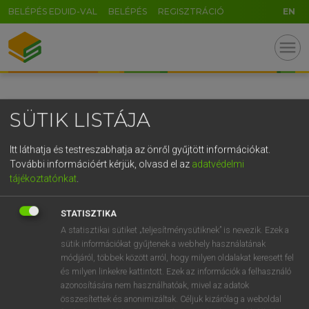
BELÉPÉS EDUID-VAL
BELÉPÉS
REGISZTRÁCIÓ
EN
GR
menu
5
6
7
8
9
ö
ü
ó
r
t
z
u
i
o
p
ő
ú
SÜTIK LISTÁJA
g
h
j
k
l
é
á
ű
Ω
v
b
n
m
,
.
-
AltGr
Itt láthatja és testreszabhatja az önről gyűjtött információkat.
További információért kérjük, olvasd el az
adatvédelmi
tájékoztatónkat
.
STATISZTIKA
A statisztikai sütiket „teljesítménysütiknek” is nevezik. Ezek a
sütik információkat gyűjtenek a webhely használatának
módjáról, többek között arról, hogy milyen oldalakat keresett fel
és milyen linkekre kattintott. Ezek az információk a felhasználó
azonosítására nem használhatóak, mivel az adatok
összesítettek és anonimizáltak. Céljuk kizárólag a weboldal