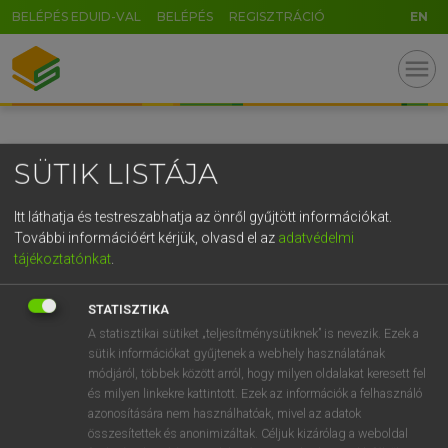
BELÉPÉS EDUID-VAL
BELÉPÉS
REGISZTRÁCIÓ
EN
GR
menu
5
6
7
8
9
ö
ü
ó
r
t
z
u
i
o
p
ő
ú
SÜTIK LISTÁJA
g
h
j
k
l
é
á
ű
Ω
v
b
n
m
,
.
-
AltGr
Itt láthatja és testreszabhatja az önről gyűjtött információkat.
További információért kérjük, olvasd el az
adatvédelmi
tájékoztatónkat
.
STATISZTIKA
A statisztikai sütiket „teljesítménysütiknek” is nevezik. Ezek a
sütik információkat gyűjtenek a webhely használatának
módjáról, többek között arról, hogy milyen oldalakat keresett fel
és milyen linkekre kattintott. Ezek az információk a felhasználó
azonosítására nem használhatóak, mivel az adatok
összesítettek és anonimizáltak. Céljuk kizárólag a weboldal