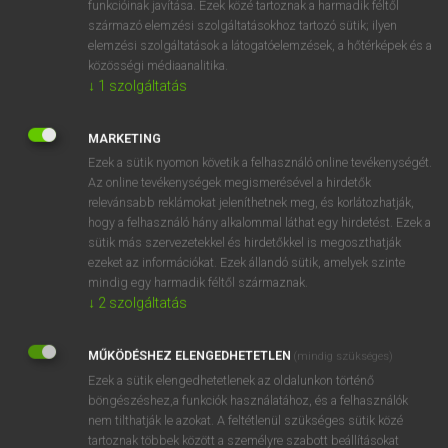
funkcióinak javítása. Ezek közé tartoznak a harmadik féltől
származó elemzési szolgáltatásokhoz tartozó sütik; ilyen
elemzési szolgáltatások a látogatóelemzések, a hőtérképek és a
OOOOPS!
közösségi médiaanalitika.
↓
1
szolgáltatás
Úgy látszik, a keresett oldal nem található!
MARKETING
Ezek a sütik nyomon követik a felhasználó online tevékenységét.
Az online tevékenységek megismerésével a hirdetők
relevánsabb reklámokat jeleníthetnek meg, és korlátozhatják,
hogy a felhasználó hány alkalommal láthat egy hirdetést. Ezek a
SZOTAR.NET APPLIKÁCIÓ
sütik más szervezetekkel és hirdetőkkel is megoszthatják
MICROSOFT OFFICE BŐVÍTMÉNY
ezeket az információkat. Ezek állandó sütik, amelyek szinte
BEÉPÜLŐ SZÓTÁRMODUL
mindig egy harmadik féltől származnak.
ONLINE NYELVVIZSGA
↓
2
szolgáltatás
MŰKÖDÉSHEZ ELENGEDHETETLEN
(mindig szükséges)
EGYÉNI FELHASZNÁLÓKNAK
Ezek a sütik elengedhetetlenek az oldalunkon történő
TANULÓKNAK
böngészéshez,a funkciók használatához, és a felhasználók
OKTATÁSI INTÉZMÉNYEKNEK
nem tilthatják le azokat. A feltétlenül szükséges sütik közé
VÁLLALATI MEGOLDÁSOK
tartoznak többek között a személyre szabott beállításokat