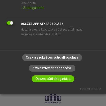
kezelő sütik.
↓
3
szolgáltatás
SÚGÓ
RÓLUNK
ELÉRHETŐSÉG
ÖSSZES APP ÁTKAPCSOLÁSA
Használja ezt a kapcsolót az összes alkalmazás
SÜTI BEÁLLÍTÁSOK
engedélyezéséhez/letiltásához.
IRATKOZZ FEL HÍRLEVELÜNKRE!
Csak a szükséges sütik elfogadása
Kiválasztottak elfogadása
Összes süti elfogadása
LICENCSZERZŐDÉS
ADATVÉDELEM
Powered by Klaro!