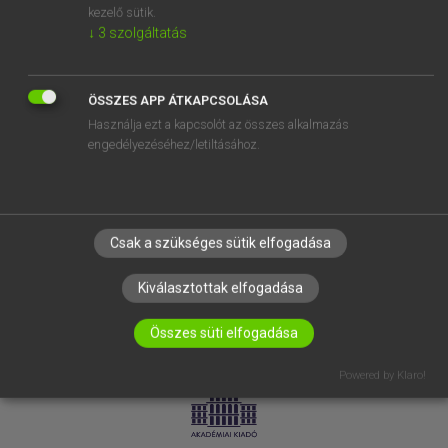
kezelő sütik.
↓
3
szolgáltatás
SÚGÓ
RÓLUNK
ELÉRHETŐSÉG
ÖSSZES APP ÁTKAPCSOLÁSA
Használja ezt a kapcsolót az összes alkalmazás
SÜTI BEÁLLÍTÁSOK
engedélyezéséhez/letiltásához.
IRATKOZZ FEL HÍRLEVELÜNKRE!
Csak a szükséges sütik elfogadása
Kiválasztottak elfogadása
Összes süti elfogadása
LICENCSZERZŐDÉS
ADATVÉDELEM
Powered by Klaro!