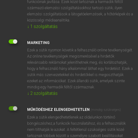
funkcióinak javítása. Ezek közé tartoznak a harmadik féltől
származó elemzési szolgáltatásokhoz tartozó sütik; ilyen
elemzési szolgáltatások a látogatóelemzések, a hőtérképek és a
OOOOPS!
közösségi médiaanalitika.
↓
1
szolgáltatás
Úgy látszik, a keresett oldal nem található!
MARKETING
Ezek a sütik nyomon követik a felhasználó online tevékenységét.
Az online tevékenységek megismerésével a hirdetők
relevánsabb reklámokat jeleníthetnek meg, és korlátozhatják,
hogy a felhasználó hány alkalommal láthat egy hirdetést. Ezek a
SZOTAR.NET APPLIKÁCIÓ
sütik más szervezetekkel és hirdetőkkel is megoszthatják
MICROSOFT OFFICE BŐVÍTMÉNY
ezeket az információkat. Ezek állandó sütik, amelyek szinte
BEÉPÜLŐ SZÓTÁRMODUL
mindig egy harmadik féltől származnak.
ONLINE NYELVVIZSGA
↓
2
szolgáltatás
MŰKÖDÉSHEZ ELENGEDHETETLEN
(mindig szükséges)
EGYÉNI FELHASZNÁLÓKNAK
Ezek a sütik elengedhetetlenek az oldalunkon történő
TANULÓKNAK
böngészéshez,a funkciók használatához, és a felhasználók
OKTATÁSI INTÉZMÉNYEKNEK
nem tilthatják le azokat. A feltétlenül szükséges sütik közé
VÁLLALATI MEGOLDÁSOK
tartoznak többek között a személyre szabott beállításokat