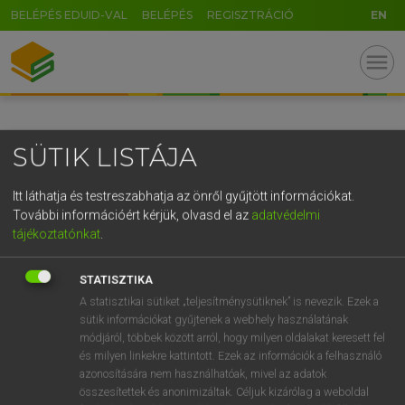
BELÉPÉS EDUID-VAL
BELÉPÉS
REGISZTRÁCIÓ
EN
GR
menu
5
6
7
8
9
ö
ü
ó
r
t
z
u
i
o
p
ő
ú
SÜTIK LISTÁJA
g
h
j
k
l
é
á
ű
Ω
v
b
n
m
,
.
-
AltGr
Itt láthatja és testreszabhatja az önről gyűjtött információkat.
További információért kérjük, olvasd el az
adatvédelmi
tájékoztatónkat
.
STATISZTIKA
A statisztikai sütiket „teljesítménysütiknek” is nevezik. Ezek a
sütik információkat gyűjtenek a webhely használatának
módjáról, többek között arról, hogy milyen oldalakat keresett fel
és milyen linkekre kattintott. Ezek az információk a felhasználó
azonosítására nem használhatóak, mivel az adatok
összesítettek és anonimizáltak. Céljuk kizárólag a weboldal