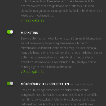
funkcióinak javítása. Ezek közé tartoznak a harmadik féltől
származó elemzési szolgáltatásokhoz tartozó sütik; ilyen
elemzési szolgáltatások a látogatóelemzések, a hőtérképek és a
OOOOPS!
közösségi médiaanalitika.
↓
1
szolgáltatás
Úgy látszik, a keresett oldal nem található!
MARKETING
Ezek a sütik nyomon követik a felhasználó online tevékenységét.
Az online tevékenységek megismerésével a hirdetők
relevánsabb reklámokat jeleníthetnek meg, és korlátozhatják,
hogy a felhasználó hány alkalommal láthat egy hirdetést. Ezek a
SZOTAR.NET APPLIKÁCIÓ
sütik más szervezetekkel és hirdetőkkel is megoszthatják
MICROSOFT OFFICE BŐVÍTMÉNY
ezeket az információkat. Ezek állandó sütik, amelyek szinte
BEÉPÜLŐ SZÓTÁRMODUL
mindig egy harmadik féltől származnak.
ONLINE NYELVVIZSGA
↓
2
szolgáltatás
MŰKÖDÉSHEZ ELENGEDHETETLEN
(mindig szükséges)
EGYÉNI FELHASZNÁLÓKNAK
Ezek a sütik elengedhetetlenek az oldalunkon történő
TANULÓKNAK
böngészéshez,a funkciók használatához, és a felhasználók
OKTATÁSI INTÉZMÉNYEKNEK
nem tilthatják le azokat. A feltétlenül szükséges sütik közé
VÁLLALATI MEGOLDÁSOK
tartoznak többek között a személyre szabott beállításokat