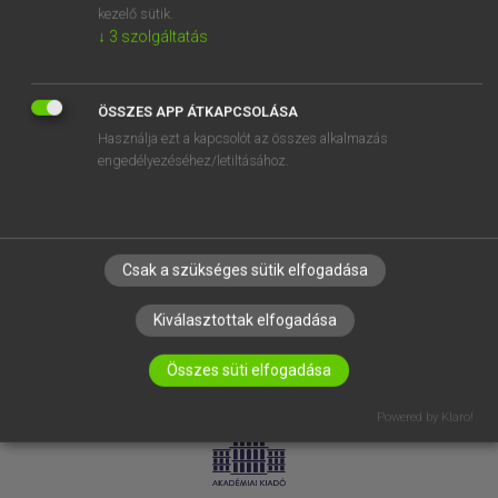
kezelő sütik.
↓
3
szolgáltatás
SÚGÓ
RÓLUNK
ELÉRHETŐSÉG
ÖSSZES APP ÁTKAPCSOLÁSA
Használja ezt a kapcsolót az összes alkalmazás
SÜTI BEÁLLÍTÁSOK
engedélyezéséhez/letiltásához.
IRATKOZZ FEL HÍRLEVELÜNKRE!
Csak a szükséges sütik elfogadása
Kiválasztottak elfogadása
Összes süti elfogadása
LICENCSZERZŐDÉS
ADATVÉDELEM
Powered by Klaro!