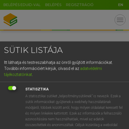
BELÉPÉS EDUID-VAL
BELÉPÉS
REGISZTRÁCIÓ
EN
GR
menu
5
6
7
8
9
ö
ü
ó
r
t
z
u
i
o
p
ő
ú
SÜTIK LISTÁJA
g
h
j
k
l
é
á
ű
Ω
v
b
n
m
,
.
-
AltGr
Itt láthatja és testreszabhatja az önről gyűjtött információkat.
További információért kérjük, olvasd el az
adatvédelmi
tájékoztatónkat
.
STATISZTIKA
A statisztikai sütiket „teljesítménysütiknek” is nevezik. Ezek a
sütik információkat gyűjtenek a webhely használatának
módjáról, többek között arról, hogy milyen oldalakat keresett fel
és milyen linkekre kattintott. Ezek az információk a felhasználó
azonosítására nem használhatóak, mivel az adatok
összesítettek és anonimizáltak. Céljuk kizárólag a weboldal