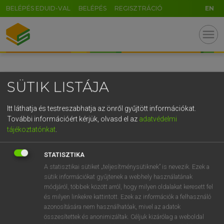
BELÉPÉS EDUID-VAL
BELÉPÉS
REGISZTRÁCIÓ
EN
GR
menu
5
6
7
8
9
ö
ü
ó
r
t
z
u
i
o
p
ő
ú
SÜTIK LISTÁJA
g
h
j
k
l
é
á
ű
Ω
v
b
n
m
,
.
-
AltGr
Itt láthatja és testreszabhatja az önről gyűjtött információkat.
További információért kérjük, olvasd el az
adatvédelmi
tájékoztatónkat
.
STATISZTIKA
A statisztikai sütiket „teljesítménysütiknek” is nevezik. Ezek a
sütik információkat gyűjtenek a webhely használatának
módjáról, többek között arról, hogy milyen oldalakat keresett fel
és milyen linkekre kattintott. Ezek az információk a felhasználó
azonosítására nem használhatóak, mivel az adatok
összesítettek és anonimizáltak. Céljuk kizárólag a weboldal