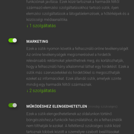
funkcióinak javítása. Ezek közé tartoznak a harmadik féltől
származó elemzési szolgáltatásokhoz tartozó sütik; ilyen
elemzési szolgáltatások a látogatóelemzések, a hőtérképek és a
OOOOPS!
közösségi médiaanalitika.
↓
1
szolgáltatás
Úgy látszik, a keresett oldal nem található!
MARKETING
Ezek a sütik nyomon követik a felhasználó online tevékenységét.
Az online tevékenységek megismerésével a hirdetők
relevánsabb reklámokat jeleníthetnek meg, és korlátozhatják,
hogy a felhasználó hány alkalommal láthat egy hirdetést. Ezek a
SZOTAR.NET APPLIKÁCIÓ
sütik más szervezetekkel és hirdetőkkel is megoszthatják
MICROSOFT OFFICE BŐVÍTMÉNY
ezeket az információkat. Ezek állandó sütik, amelyek szinte
BEÉPÜLŐ SZÓTÁRMODUL
mindig egy harmadik féltől származnak.
ONLINE NYELVVIZSGA
↓
2
szolgáltatás
MŰKÖDÉSHEZ ELENGEDHETETLEN
(mindig szükséges)
EGYÉNI FELHASZNÁLÓKNAK
Ezek a sütik elengedhetetlenek az oldalunkon történő
TANULÓKNAK
böngészéshez,a funkciók használatához, és a felhasználók
OKTATÁSI INTÉZMÉNYEKNEK
nem tilthatják le azokat. A feltétlenül szükséges sütik közé
VÁLLALATI MEGOLDÁSOK
tartoznak többek között a személyre szabott beállításokat