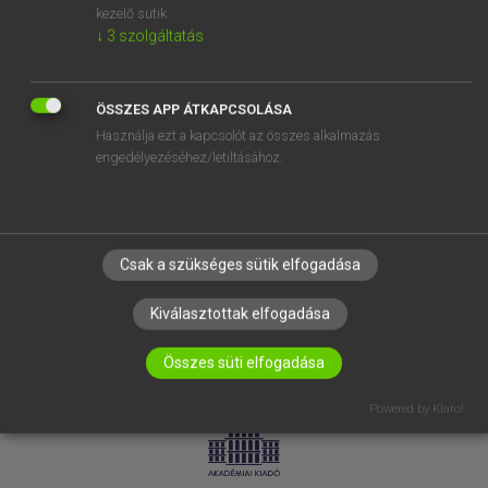
kezelő sütik.
↓
3
szolgáltatás
SÚGÓ
RÓLUNK
ELÉRHETŐSÉG
ÖSSZES APP ÁTKAPCSOLÁSA
Használja ezt a kapcsolót az összes alkalmazás
SÜTI BEÁLLÍTÁSOK
engedélyezéséhez/letiltásához.
IRATKOZZ FEL HÍRLEVELÜNKRE!
Csak a szükséges sütik elfogadása
Kiválasztottak elfogadása
Összes süti elfogadása
LICENCSZERZŐDÉS
ADATVÉDELEM
Powered by Klaro!