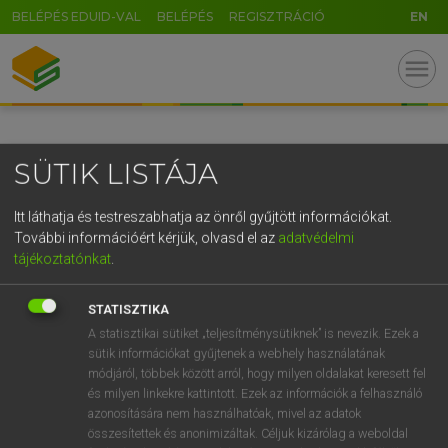
BELÉPÉS EDUID-VAL
BELÉPÉS
REGISZTRÁCIÓ
EN
GR
menu
5
6
7
8
9
ö
ü
ó
r
t
z
u
i
o
p
ő
ú
SÜTIK LISTÁJA
g
h
j
k
l
é
á
ű
Ω
v
b
n
m
,
.
-
AltGr
Itt láthatja és testreszabhatja az önről gyűjtött információkat.
További információért kérjük, olvasd el az
adatvédelmi
tájékoztatónkat
.
STATISZTIKA
A statisztikai sütiket „teljesítménysütiknek” is nevezik. Ezek a
sütik információkat gyűjtenek a webhely használatának
módjáról, többek között arról, hogy milyen oldalakat keresett fel
és milyen linkekre kattintott. Ezek az információk a felhasználó
azonosítására nem használhatóak, mivel az adatok
összesítettek és anonimizáltak. Céljuk kizárólag a weboldal