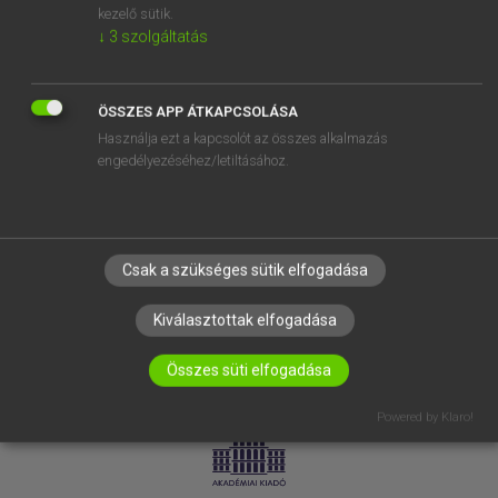
kezelő sütik.
↓
3
szolgáltatás
SÚGÓ
RÓLUNK
ELÉRHETŐSÉG
ÖSSZES APP ÁTKAPCSOLÁSA
Használja ezt a kapcsolót az összes alkalmazás
SÜTI BEÁLLÍTÁSOK
engedélyezéséhez/letiltásához.
IRATKOZZ FEL HÍRLEVELÜNKRE!
Csak a szükséges sütik elfogadása
Kiválasztottak elfogadása
Összes süti elfogadása
LICENCSZERZŐDÉS
ADATVÉDELEM
Powered by Klaro!