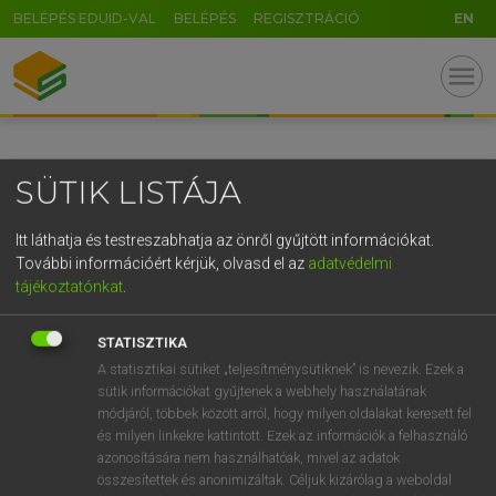
BELÉPÉS EDUID-VAL
BELÉPÉS
REGISZTRÁCIÓ
EN
GR
menu
5
6
7
8
9
ö
ü
ó
r
t
z
u
i
o
p
ő
ú
SÜTIK LISTÁJA
g
h
j
k
l
é
á
ű
Ω
v
b
n
m
,
.
-
AltGr
Itt láthatja és testreszabhatja az önről gyűjtött információkat.
További információért kérjük, olvasd el az
adatvédelmi
tájékoztatónkat
.
STATISZTIKA
A statisztikai sütiket „teljesítménysütiknek” is nevezik. Ezek a
sütik információkat gyűjtenek a webhely használatának
módjáról, többek között arról, hogy milyen oldalakat keresett fel
és milyen linkekre kattintott. Ezek az információk a felhasználó
azonosítására nem használhatóak, mivel az adatok
összesítettek és anonimizáltak. Céljuk kizárólag a weboldal