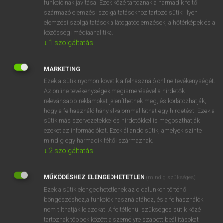
funkcióinak javítása. Ezek közé tartoznak a harmadik féltől
származó elemzési szolgáltatásokhoz tartozó sütik; ilyen
elemzési szolgáltatások a látogatóelemzések, a hőtérképek és a
OOOOPS!
közösségi médiaanalitika.
↓
1
szolgáltatás
Úgy látszik, a keresett oldal nem található!
MARKETING
Ezek a sütik nyomon követik a felhasználó online tevékenységét.
Az online tevékenységek megismerésével a hirdetők
relevánsabb reklámokat jeleníthetnek meg, és korlátozhatják,
hogy a felhasználó hány alkalommal láthat egy hirdetést. Ezek a
SZOTAR.NET APPLIKÁCIÓ
sütik más szervezetekkel és hirdetőkkel is megoszthatják
MICROSOFT OFFICE BŐVÍTMÉNY
ezeket az információkat. Ezek állandó sütik, amelyek szinte
BEÉPÜLŐ SZÓTÁRMODUL
mindig egy harmadik féltől származnak.
ONLINE NYELVVIZSGA
↓
2
szolgáltatás
MŰKÖDÉSHEZ ELENGEDHETETLEN
(mindig szükséges)
EGYÉNI FELHASZNÁLÓKNAK
Ezek a sütik elengedhetetlenek az oldalunkon történő
TANULÓKNAK
böngészéshez,a funkciók használatához, és a felhasználók
OKTATÁSI INTÉZMÉNYEKNEK
nem tilthatják le azokat. A feltétlenül szükséges sütik közé
VÁLLALATI MEGOLDÁSOK
tartoznak többek között a személyre szabott beállításokat