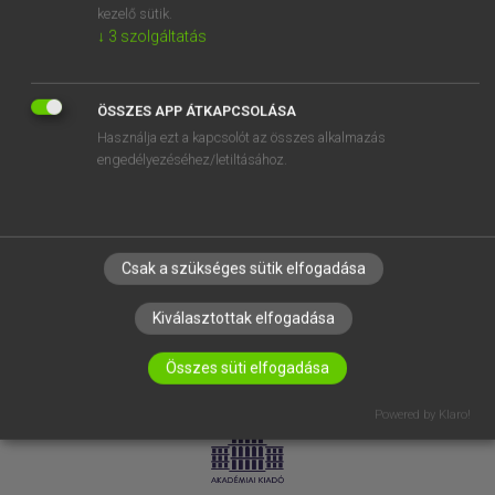
kezelő sütik.
↓
3
szolgáltatás
SÚGÓ
RÓLUNK
ELÉRHETŐSÉG
ÖSSZES APP ÁTKAPCSOLÁSA
Használja ezt a kapcsolót az összes alkalmazás
SÜTI BEÁLLÍTÁSOK
engedélyezéséhez/letiltásához.
IRATKOZZ FEL HÍRLEVELÜNKRE!
Csak a szükséges sütik elfogadása
Kiválasztottak elfogadása
Összes süti elfogadása
LICENCSZERZŐDÉS
ADATVÉDELEM
Powered by Klaro!